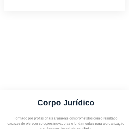
Atuação jurídica de
excelência,
rápida, eficaz e
inovadora.
Corpo Jurídico
Formado por profissionais altamente comprometidos com o resultado,
capazes de oferecer soluções inovadoras e fundamentais para a organização
e o desenvolvimento do escritório.