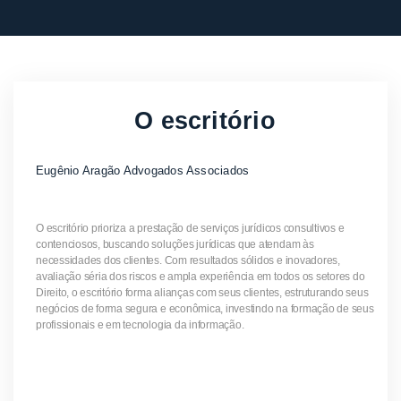
O escritório
Eugênio Aragão Advogados Associados
O escritório prioriza a prestação de serviços jurídicos consultivos e
contenciosos, buscando soluções jurídicas que atendam às
necessidades dos clientes. Com resultados sólidos e inovadores,
avaliação séria dos riscos e ampla experiência em todos os setores do
Direito, o escritório forma alianças com seus clientes, estruturando seus
negócios de forma segura e econômica, investindo na formação de seus
profissionais e em tecnologia da informação.