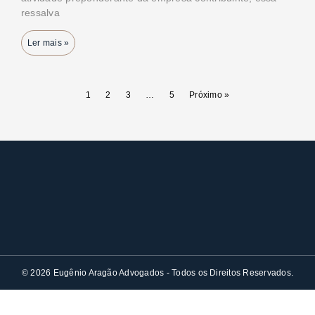
ressalva
Ler mais »
1
2
3
…
5
Próximo »
© 2026 Eugênio Aragão Advogados - Todos os Direitos Reservados.