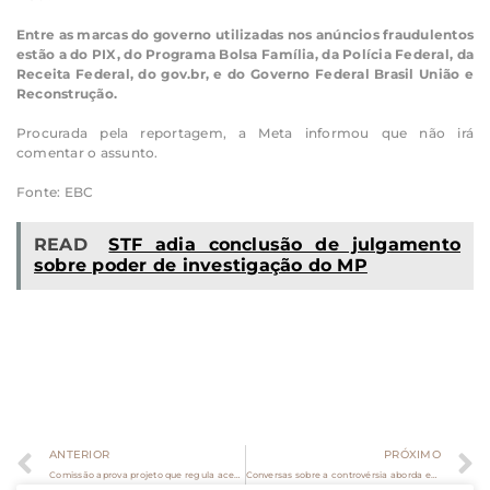
Entre as marcas do governo utilizadas nos anúncios fraudulentos
estão a do PIX, do Programa Bolsa Família, da Polícia Federal, da
Receita Federal, do gov.br, e do Governo Federal Brasil União e
Reconstrução.
Procurada pela reportagem, a Meta informou que não irá
comentar o assunto.
Fonte: EBC
READ
STF adia conclusão de julgamento
sobre poder de investigação do MP
ANTERIOR
PRÓXIMO
Comissão aprova projeto que regula acesso a contratos eletrônicos em seguros
Conversas sobre a controvérsia aborda efeitos do recolhimento de contribuições à(ao) segurada(o) de baixa renda