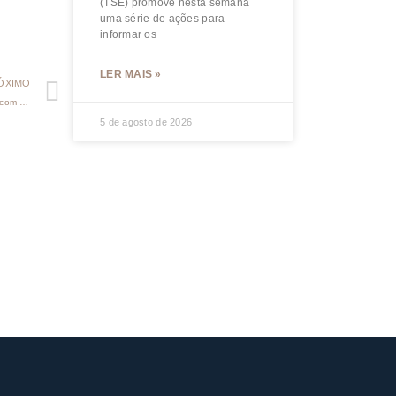
(TSE) promove nesta semana
uma série de ações para
informar os
LER MAIS »
ÓXIMO
Comissão aprova pena maior para crime de perseguição contra pessoa com deficiência
5 de agosto de 2026