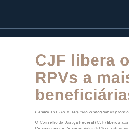
CJF libera 
RPVs a mais
beneficiária
Caberá aos TRFs, segundo cronogramas próprios,
O Conselho da Justiça Federal (CJF) liberou aos
Requisições de Pequeno Valor (RPVs), autuadas e