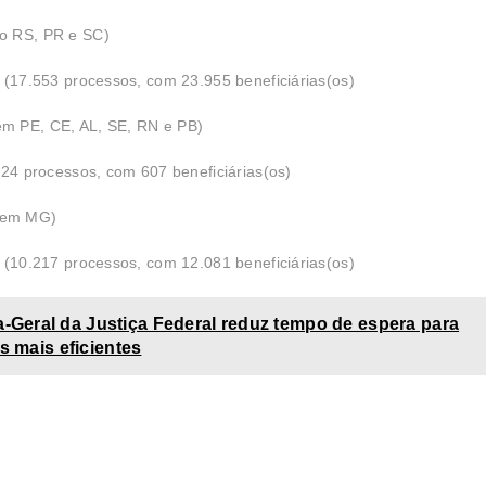
 no RS, PR e SC)
4 (17.553 processos, com 23.955 beneficiárias(os)
em PE, CE, AL, SE, RN e PB)
(324 processos, com 607 beneficiárias(os)
o em MG)
8 (10.217 processos, com 12.081 beneficiárias(os)
Geral da Justiça Federal reduz tempo de espera para
s mais eficientes