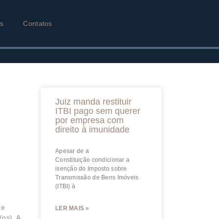
as
Contatos
Juiz manda restituir
ITBI pago sem querer
por empresa com
direito à imunidade
Apesar de a
Constituição condicionar a
isenção do Imposto sobre
Transmissão de Bens Imóveis
(ITBI) à
de
LER MAIS »
os). A