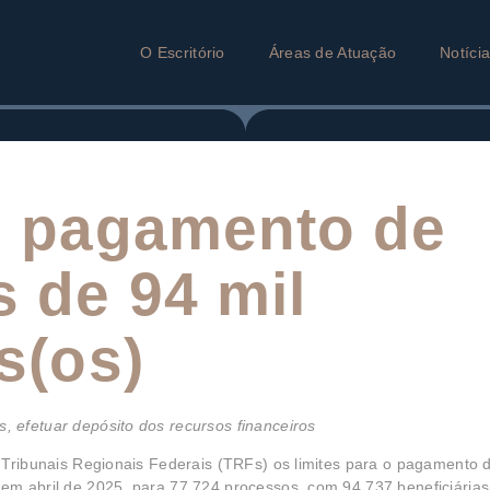
O Escritório
Áreas de Atuação
Notíci
o pagamento de
 de 94 mil
s(os)
 efetuar depósito dos recursos financeiros
 Tribunais Regionais Federais (TRFs) os limites para o pagamento 
m abril de 2025, para 77.724 processos, com 94.737 beneficiárias(