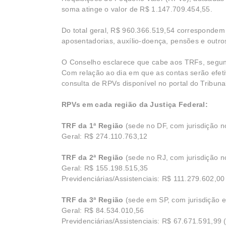
soma atinge o valor de R$ 1.147.709.454,55.
Do total geral, R$ 960.366.519,54 correspondem 
aposentadorias, auxílio-doença, pensões e outr
O Conselho esclarece que cabe aos TRFs, segund
Com relação ao dia em que as contas serão efet
consulta de RPVs disponível no portal do Tribun
RPVs em cada região da Justiça Federal:
TRF da 1ª Região
(sede no DF, com jurisdição 
Geral: R$ 274.110.763,12
TRF da 2ª Região
(sede no RJ, com jurisdição 
Geral: R$ 155.198.515,35
Previdenciárias/Assistenciais: R$ 111.279.602,0
TRF da 3ª Região
(sede em SP, com jurisdição
Geral: R$ 84.534.010,56
Previdenciárias/Assistenciais: R$ 67.671.591,99