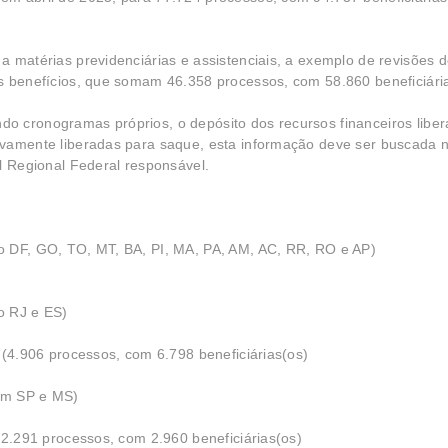
a matérias previdenciárias e assistenciais, a exemplo de revisões 
os benefícios, que somam 46.358 processos, com 58.860 beneficiári
o cronogramas próprios, o depósito dos recursos financeiros liber
ivamente liberadas para saque, esta informação deve ser buscada 
al Regional Federal responsável.
no DF, GO, TO, MT, BA, PI, MA, PA, AM, AC, RR, RO e AP)
no RJ e ES)
0 (4.906 processos, com 6.798 beneficiárias(os)
 em SP e MS)
 (2.291 processos, com 2.960 beneficiárias(os)