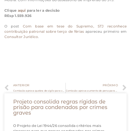
Clique
aqui
para ler a decisão
REsp 1.559.926
O post
Com base em tese do Supremo, STJ reconhece
contribuição patronal sobre terço de férias
apareceu primeiro em
Consultor Jurídico
.
ANTERIOR
PRÓXIMO
Comissão aprova quebra de sigilo para verificar capacidade de pagar pensão alimentícia
Comissão aprova aumento de pena para quem retém cartão de pessoa com deficiência
Projeto consolida regras rígidas de
prisão para condenados por crimes
graves
O Projeto de Lei 1944/26 consolida critérios mais
rigorosos para que presos condenados por crimes