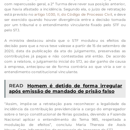
com repercussão geral, a 2ª Turma deve rever sua posição anterior,
que havia afastado a incidência. Segundo ela, o juízo de retratação
está previsto no
artigo 1.030, II, do Código de Processo Civil
, e deve
ser exercido quando houver divergência entre a decisão tomada
por um tribunal e o entendimento vinculante fixado pelo STF ou
pelo STJ.
A ministra destacou ainda que o STF modulou os efeitos da
decisão para que a nova tese valesse a partir de 15 de setembro de
2020, data da publicação da ata do julgamento, preservadas as
contribuições já pagas e não contestadas até então. De acordo
com a relatora, o julgamento inicial do STJ, ao dar ganho de causa
à empresa, antecipou-se de forma contrária ao que viria a ser o
entendimento constitucional vinculante.
READ
Homem é detido de forma irregular
após emissão de mandado de prisão falso
“Assim, impõe-se a retratação para reconhecer a legalidade da
incidência da contribuição previdenciária a cargo do empregador
sobre o terço constitucional de férias gozadas, devendo a Fazenda
Nacional aplicar o entendimento do Tema 985, respeitada a
modulação de efeitos”, concluiu Maria Thereza de Assis
Moura.
Com informações da assessoria de imprensa do STJ.