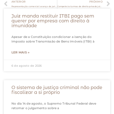
ANTERIOR
PRÓXIMO
Representação comercial: avanço da jurisprudência e impactos para empresas
Compete às turmas de direito privado julgar suposta irregularidade em edital de proficiência médica
Juiz manda restituir ITBI pago sem
querer por empresa com direito à
imunidade
Apesar de a Constituição condicionar a isenção do
Imposto sobre Transmissão de Bens Imóveis (ITBI) à
LER MAIS »
6 de agosto de 2026
O sistema de justiça criminal não pode
fiscalizar a si próprio
No dia 14 de agosto, o Supremo Tribunal Federal deve
retomar o julgamento sobre a