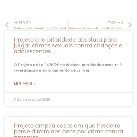
ANTERIOR
PRÓXIMO
Justiça manda União demarcar Terra Indígena do povo Kajkwakratxi
Quem pensa que a reforma tributária é assunto do fiscal já está atrasado
Projeto cria prioridade absoluta para
julgar crimes sexuais contra crianças e
adolescentes
O Projeto de Lei 1478/26 estabelece prioridade absoluta à
investigação e ao julgamento de crimes
LER MAIS »
7 de agosto de 2026
Projeto amplia casos em que herdeiro
perde direito aos bens por crime contra