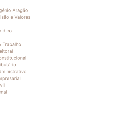
gênio Aragão
isão e Valores
rídico
o Trabalho
eitoral
onstitucional
ibutário
dministrativo
mpresarial
vil
enal