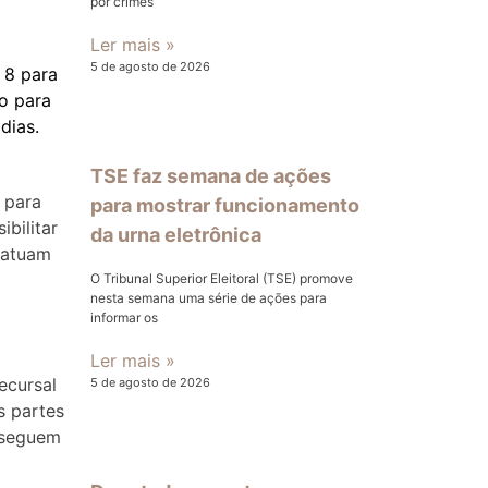
por crimes
Ler mais »
5 de agosto de 2026
 8 para
zo para
dias.
TSE faz semana de ações
 para
para mostrar funcionamento
ibilitar
da urna eletrônica
 atuam
O Tribunal Superior Eleitoral (TSE) promove
nesta semana uma série de ações para
informar os
Ler mais »
ecursal
5 de agosto de 2026
s partes
onseguem