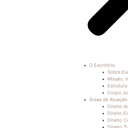
O Escritório
Sobre Eu
Missão, V
Estrutura
Corpo Ju
Áreas de Atuação
Direito d
Direito El
Direito C
Direito Tr