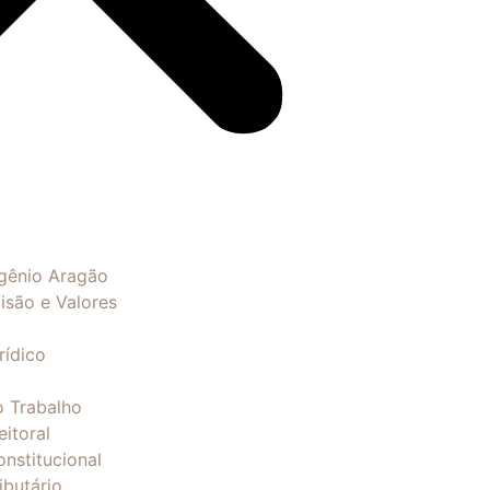
gênio Aragão
isão e Valores
rídico
o Trabalho
eitoral
onstitucional
ibutário