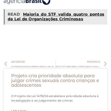
READ
Maioria do STF valida quatro pontos
da Lei de Organizações Criminosas
ANTERIOR
PRÓXIMO
Comissão promove debate sobre o uso da colaboração premiada
AGU e MJ defendem critérios para conceder saída temporária a presos
Projeto cria prioridade absoluta para
julgar crimes sexuais contra crianças e
adolescentes
O Projeto de Lei 1478/26 estabelece prioridade absoluta à
investigação e ao julgamento de crimes