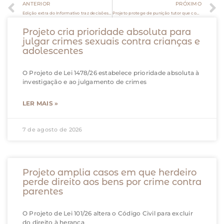
ANTERIOR
PRÓXIMO
Edição extra do Informativo traz decisões sobre crimes ambientais e direito de defesa do indígena
Projeto protege de punição tutor que comprovar ter tentado impedir perturbação por barulhos de animal
Projeto cria prioridade absoluta para
julgar crimes sexuais contra crianças e
adolescentes
O Projeto de Lei 1478/26 estabelece prioridade absoluta à
investigação e ao julgamento de crimes
LER MAIS »
7 de agosto de 2026
Projeto amplia casos em que herdeiro
perde direito aos bens por crime contra
parentes
O Projeto de Lei 101/26 altera o Código Civil para excluir
do direito à herança