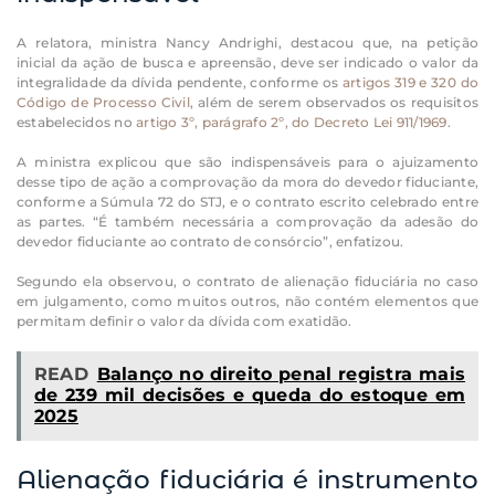
A relatora, ministra Nancy Andrighi, destacou que, na petição
inicial da ação de busca e apreensão, deve ser indicado o valor da
integralidade da dívida pendente, conforme os
artigos 319 e 320 do
Código de Processo Civil
, além de serem observados os requisitos
estabelecidos no
artigo 3º, parágrafo 2º, do Decreto Lei 911/1969
.
A ministra explicou que são indispensáveis para o ajuizamento
desse tipo de ação a comprovação da mora do devedor fiduciante,
conforme a Súmula 72 do STJ, e o contrato escrito celebrado entre
as partes. “É também necessária a comprovação da adesão do
devedor fiduciante ao contrato de consórcio”, enfatizou.
Segundo ela observou, o contrato de alienação fiduciária no caso
em julgamento, como muitos outros, não contém elementos que
permitam definir o valor da dívida com exatidão.
READ
Balanço no direito penal registra mais
de 239 mil decisões e queda do estoque em
2025
Alienação fiduciária é instrumento