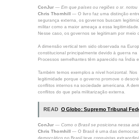
ConJur
—
Em que países ou regiões o sr. notou 
Chris Thornhill
— O livro faz uma distinção entre 
segurança externa, os governos buscam legitimida
militar como a maior ameaça a essa legitimidade. 
Nesse caso, os governos se legitimam por meio d
A dimensão vertical tem sido observada na Euro
constitucional principalmente devido à guerra 
Processos semelhantes têm aparecido na Índia e
Também temos exemplos a nível horizontal. Nos E
legitimidade porque o governo promove o descrédi
conflitos internos na sociedade americana. A de
conflitos do que pela militarização externa.
READ
O Globo: Supremo Tribunal Fede
ConJur
—
Como o Brasil se posiciona nessa aná
Chris Thornhill
— O Brasil é uma das democracia
democrático no Brasil teve conquistas extraordi