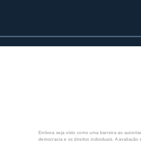
Embora seja visto como uma barreira ao autoritari
democracia e os direitos individuais. A avaliação