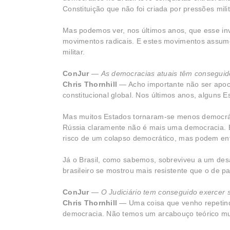
Constituição que não foi criada por pressões mil
Mas podemos ver, nos últimos anos, que esse inv
movimentos radicais. E estes movimentos assume
militar.
ConJur
—
As democracias atuais têm conseguid
Chris Thornhill
— Acho importante não ser apoca
constitucional global. Nos últimos anos, alguns
Mas muitos Estados tornaram-se menos democráti
Rússia claramente não é mais uma democracia. E
risco de um colapso democrático, mas podem enfr
Já o Brasil, como sabemos, sobreviveu a um desa
brasileiro se mostrou mais resistente que o de p
ConJur
—
O Judiciário tem conseguido exercer
Chris Thornhill
— Uma coisa que venho repetind
democracia. Não temos um arcabouço teórico mui