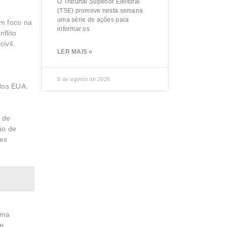
O Tribunal Superior Eleitoral
(TSE) promove nesta semana
uma série de ações para
em foco na
informar os
flito
ivil.
LER MAIS »
5 de agosto de 2026
dos EUA.
e de
ão de
ses
ema
de