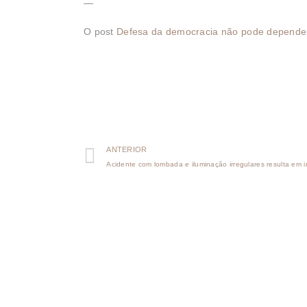
—
O post
Defesa da democracia não pode depender 
ANTERIOR
Acidente com lombada e iluminação irregulares resulta em 