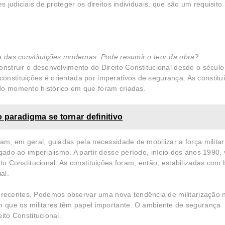
s judiciais de proteger os direitos individuais, que são um requisito
ria das constituições modernas. Pode resumir o teor da obra?
onstruir o desenvolvimento do Direito Constitucional desde o sécul
onstituições é orientada por imperativos de segurança. As constitu
do momento histórico em que foram criadas.
o paradigma se tornar definitivo
ram, em geral, guiadas pela necessidade de mobilizar a força militar
igado ao imperialismo. A partir desse período, início dos anos 1990
ito Constitucional. As constituições foram, então, estabilizadas com
al.
recentes. Podemos observar uma nova tendência de militarização 
em que os militares têm papel importante. O ambiente de segurança
ito Constitucional.