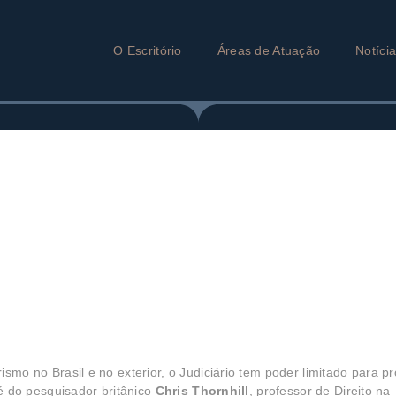
O Escritório
Áreas de Atuação
Notíci
smo no Brasil e no exterior, o Judiciário tem poder limitado para p
 é do pesquisador britânico
Chris Thornhill
, professor de Direito na