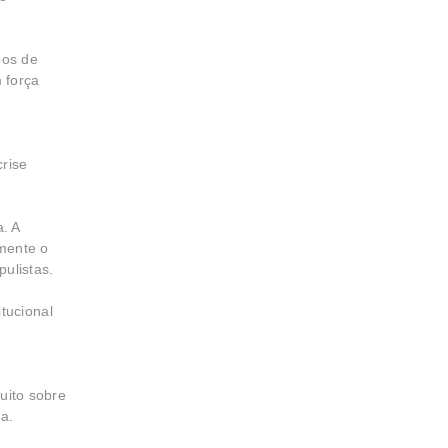
pos de
 força
rise
. A
mente o
ulistas.
tucional
uito sobre
a.