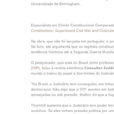
Universidade de Birmingham.
Especialista em Direito Constitucional Comparad
Constitutions: Suppressed Civil War and Colonize
Na obra, que não foi lançada em português, o pr
No livro, ele argumenta que os regimes constituc
tendência histórica até a Segunda Guerra Mundia
O pesquisador, que está no Brasil como professo
(IDP)
, falou à revista eletrônica
Consultor Juríd
mundo e tratou do papel e dos limites do Judiciá
“No Brasil, o Judiciário tem conseguido, em linhas
democracia. Não digo que o STF acertou em tud
ameaçadas ou sob pressão. Melhor do que a Sup
Thornhill sustenta que o Judiciário tem poder li
sozinhos. Se eles sofrem pressão política por um