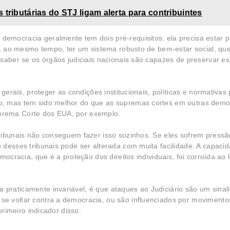
 tributárias do STJ ligam alerta para contribuintes
emocracia geralmente tem dois pré-requisitos: ela precisa estar 
 e, ao mesmo tempo, ter um sistema robusto de bem-estar social, qu
 saber se os órgãos judiciais nacionais são capazes de preservar e
gerais, proteger as condições institucionais, políticas e normativas
o, mas tem sido melhor do que as supremas cortes em outras demo
prema Corte dos EUA, por exemplo.
ribunais não conseguem fazer isso sozinhos. Se eles sofrem pressão
 desses tribunais pode ser alterada com muita facilidade. A capaci
mocracia, que é a proteção dos direitos individuais, foi corroída ao
raticamente invariável, é que ataques ao Judiciário são um sinal
e voltar contra a democracia, ou são influenciados por movimento
primeiro indicador disso.