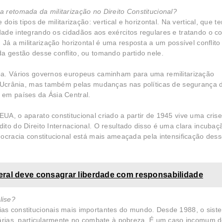
a retomada da militarização no Direito Constitucional?
dois tipos de militarização: vertical e horizontal. Na vertical, que t
de integrando os cidadãos aos exércitos regulares e tratando o con
Já a militarização horizontal é uma resposta a um possível conflito c
a gestão desse conflito, ou tomando partido nele.
pa. Vários governos europeus caminham para uma remilitarização
na Ucrânia, mas também pelas mudanças nas políticas de segurança 
 em países da Ásia Central.
UA, o aparato constitucional criado a partir de 1945 vive uma cris
to do Direito Internacional. O resultado disso é uma clara incubaç
mocracia constitucional está mais ameaçada pela intensificação des
ral deve consagrar liberdade com responsabilidade
lise?
s constitucionais mais importantes do mundo. Desde 1988, o sist
nárias, particularmente no combate à pobreza. É um caso incomum 