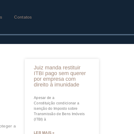
as
Contatos
Juiz manda restituir
ITBI pago sem querer
por empresa com
direito à imunidade
Apesar de a
Constituição condicionar a
isenção do Imposto sobre
Transmissão de Bens Imóveis
(ITBI) à
roteger a
LER MAIS »