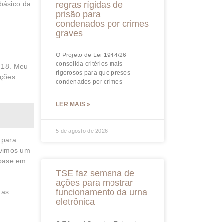
 básico da
regras rígidas de
prisão para
condenados por crimes
graves
O Projeto de Lei 1944/26
consolida critérios mais
o 18. Meu
rigorosos para que presos
ições
condenados por crimes
LER MAIS »
5 de agosto de 2026
 para
, vimos um
 base em
TSE faz semana de
ações para mostrar
funcionamento da urna
nas
eletrônica