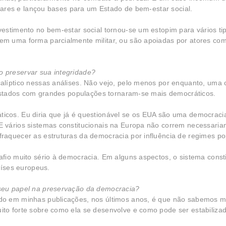
itares e lançou bases para um Estado de bem-estar social.
estimento no bem-estar social tornou-se um estopim para vários ti
m uma forma parcialmente militar, ou são apoiadas por atores com
o preservar sua integridade?
líptico nessas análises. Não vejo, pelo menos por enquanto, uma c
 Estados com grandes populações tornaram-se mais democráticos.
cos. Eu diria que já é questionável se os EUA são uma democracia
 vários sistemas constitucionais na Europa não correm necessaria
aquecer as estruturas da democracia por influência de regimes pop
fio muito sério à democracia. Em alguns aspectos, o sistema consti
aíses europeus.
 seu papel na preservação da democracia?
o em minhas publicações, nos últimos anos, é que não sabemos m
to forte sobre como ela se desenvolve e como pode ser estabilizad