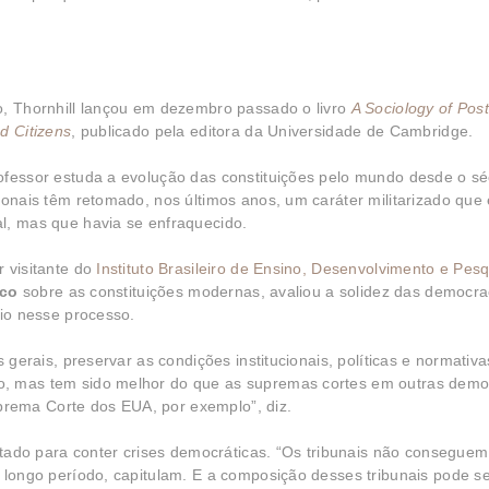
o, Thornhill lançou em dezembro passado o livro
A Sociology of Post
d Citizens
, publicado pela editora da Universidade de Cambridge.
ofessor estuda a evolução das constituições pelo mundo desde o sé
ionais têm retomado, nos últimos anos, um caráter militarizado que
l, mas que havia se enfraquecido.
r visitante do
Instituto Brasileiro de Ensino, Desenvolvimento e Pes
ico
sobre as constituições modernas, avaliou a solidez das democra
rio nesse processo.
 gerais, preservar as condições institucionais, políticas e normativ
o, mas tem sido melhor do que as supremas cortes em outras demo
rema Corte dos EUA, por exemplo”, diz.
mitado para conter crises democráticas. “Os tribunais não conseguem
 longo período, capitulam. E a composição desses tribunais pode se