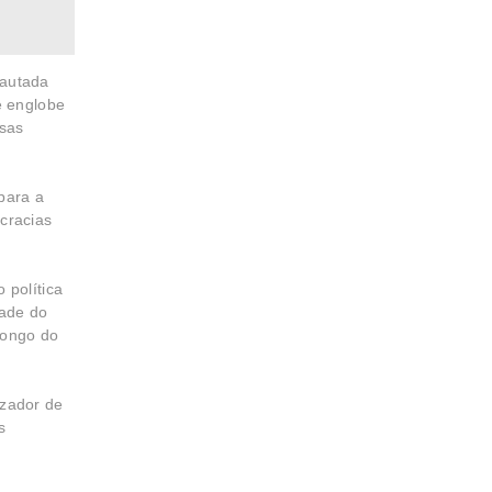
pautada
e englobe
ssas
 para a
cracias
 política
dade do
 longo do
izador de
s