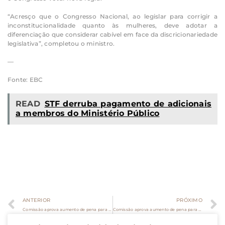
“Acresço que o Congresso Nacional, ao legislar para corrigir a
inconstitucionalidade quanto às mulheres, deve adotar a
diferenciação que considerar cabível em face da discricionariedade
legislativa”, completou o ministro.
—
Fonte: EBC
READ
STF derruba pagamento de adicionais
a membros do Ministério Público
ANTERIOR
PRÓXIMO
Comissão aprova aumento de pena para crimes de trânsito praticados sob efeito de álcool
Comissão aprova aumento de pena para crimes de trânsito praticados sob efeito de álcool