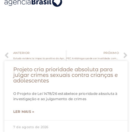
ANTERIOR
PRÓXIMO
Estudo evidencia impacto positivo do Aprender Valor no letramento financeiro de crianças e jovens
PEC Antidrogas pode ser invalidada com argumentos já usados pelo STF
Projeto cria prioridade absoluta para
julgar crimes sexuais contra crianças e
adolescentes
O Projeto de Lei 1478/26 estabelece prioridade absoluta à
investigação e ao julgamento de crimes
LER MAIS »
7 de agosto de 2026