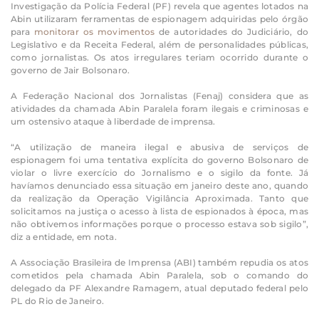
Investigação da Polícia Federal (PF) revela que agentes lotados na
Abin utilizaram ferramentas de espionagem adquiridas pelo órgão
para
monitorar os movimentos
de autoridades do Judiciário, do
Legislativo e da Receita Federal, além de personalidades públicas,
como jornalistas. Os atos irregulares teriam ocorrido durante o
governo de Jair Bolsonaro.
A Federação Nacional dos Jornalistas (Fenaj) considera que as
atividades da chamada Abin Paralela foram ilegais e criminosas e
um ostensivo ataque à liberdade de imprensa.
“A utilização de maneira ilegal e abusiva de serviços de
espionagem foi uma tentativa explícita do governo Bolsonaro de
violar o livre exercício do Jornalismo e o sigilo da fonte. Já
havíamos denunciado essa situação em janeiro deste ano, quando
da realização da Operação Vigilância Aproximada. Tanto que
solicitamos na justiça o acesso à lista de espionados à época, mas
não obtivemos informações porque o processo estava sob sigilo”,
diz a entidade, em nota.
A Associação Brasileira de Imprensa (ABI) também repudia os atos
cometidos pela chamada Abin Paralela, sob o comando do
delegado da PF Alexandre Ramagem, atual deputado federal pelo
PL do Rio de Janeiro.