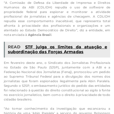
“A Comissão de Defesa da Liberdade de Imprensa e Direitos
Humanos da ABI (CDLIDH) repudia o uso de
software
de
propriedade federal para espionar e monitorar a atividade
profissional de jornalistas e agências de checagem. A CDLIDH
repudia esse comportamento inaceitável, que representa total
afronta à privacidade dos profissionais e organizações e um
atentado ao Estado Democrático de Direito”, diz a entidade, em
nota enviada à
Agência Brasil
.
READ
STF julga os limites da atuação e
subordinação das Forças Armadas
Em fevereiro deste ano, o Sindicato dos Jornalistas Profissionais
no Estado de São Paulo (SJSP), juntamente com a ABI e a
Federação Nacional dos Jornalistas (Fenaj), protocolou um pedido
ao Supremo Tribunal Federal para a divulgação dos nomes dos
jornalistas que foram espionados ilegalmente pela Abin Paralela.
Segundo o SJSP, o embasamento jurídico do pedido das entidades
foi relacionado à questão do direito constitucional ao sigilo à fonte
no exercício jornalístico, bem como o direito à privacidade de todo
cidadão brasileiro.
“Ao tomar conhecimento da investigação que escancarou a
história de uma ‘Abin Paralela’ a serviço do governo Bolsonaro