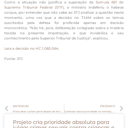
Como a situação não justifica a superação da
Súmula 691 do
Supremo Tribunal Federal (STF)
, o ministro indeferiu o habeas
corpus, por entender que não cabe ao STJ analisar a questão neste
momento, uma vez que a decisão no TJAM sobre os temas
suscitados pela defesa foi proferida apenas em decisão
monocrática. “Não há, pois, deliberação colegiada sobre a matéria
trazida na presente impetração, o que inviabiliza o seu
conhecimento pelo Superior Tribunal de Justiça”, explicou.
Leia a decisão no HC 1.065.064
.
Fonte: STJ
ANTERIOR
PRÓXIMO
Plano deve custear parto depois de tirar hospital da rede sem aviso
Comissão aprova prioridade na tramitação de ações de investigação de paternidade
Projeto cria prioridade absoluta para
julgar crimes sexuais contra crianças e