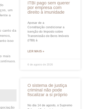
ITBI pago sem querer
 do
por empresa com
eços, um
direito à imunidade
lente a
Apesar de a
Constituição condicionar a
o canto da
isenção do Imposto sobre
 menos,
Transmissão de Bens Imóveis
nto isso
(ITBI) à
LER MAIS »
 o mais
contínuos.
6 de agosto de 2026
O sistema de justiça
criminal não pode
fiscalizar a si próprio
No dia 14 de agosto, o Supremo
egociação