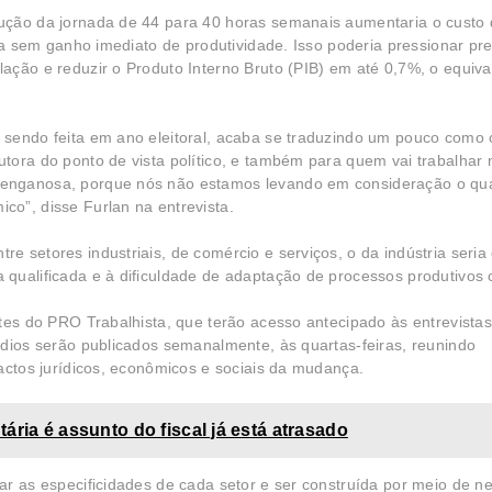
ução da jornada de 44 para 40 horas semanais aumentaria o custo
ria sem ganho imediato de produtividade. Isso poderia pressionar pr
ação e reduzir o Produto Interno Bruto (PIB) em até 0,7%, o equiva
 sendo feita em ano eleitoral, acaba se traduzindo um pouco como 
tora do ponto de vista político, e também para quem vai trabalhar
enganosa, porque nós não estamos levando em consideração o qua
o”, disse Furlan na entrevista.
 setores industriais, de comércio e serviços, o da indústria seria
qualificada e à dificuldade de adaptação de processos produtivos 
tes do PRO Trabalhista, que terão acesso antecipado às entrevistas
ódios serão publicados semanalmente, às quartas-feiras, reunindo
actos jurídicos, econômicos e sociais da mudança.
ária é assunto do fiscal já está atrasado
ar as especificidades de cada setor e ser construída por meio de n