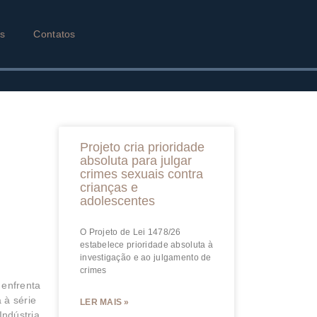
as
Contatos
Projeto cria prioridade
absoluta para julgar
crimes sexuais contra
crianças e
adolescentes
O Projeto de Lei 1478/26
estabelece prioridade absoluta à
investigação e ao julgamento de
crimes
 enfrenta
 à série
LER MAIS »
Indústria