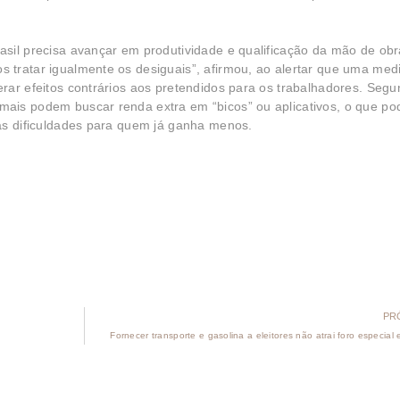
sil precisa avançar em produtividade e qualificação da mão de obr
 tratar igualmente os desiguais”, afirmou, ao alertar que uma med
rar efeitos contrários aos pretendidos para os trabalhadores. Seg
ais podem buscar renda extra em “bicos” ou aplicativos, o que pod
as dificuldades para quem já ganha menos.
PR
Fornecer transporte e gasolina a eleitores não atrai foro especial e