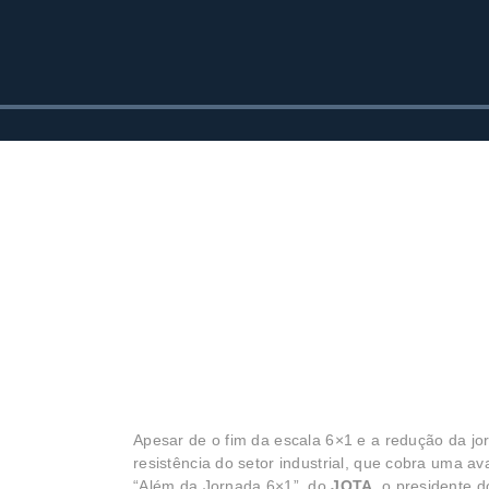
Apesar de o fim da escala 6×1 e a redução da jo
resistência do setor industrial, que cobra uma a
“Além da Jornada 6×1”, do
JOTA
, o presidente 