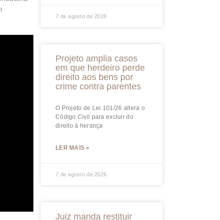
o
7 de agosto de 2026
Projeto amplia casos
em que herdeiro perde
direito aos bens por
crime contra parentes
O Projeto de Lei 101/26 altera o
Código Civil para excluir do
direito à herança
LER MAIS »
7 de agosto de 2026
Juiz manda restituir