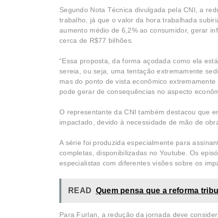
Segundo Nota Técnica divulgada pela CNI, a red
trabalho, já que o valor da hora trabalhada subi
aumento médio de 6,2% ao consumidor, gerar infl
cerca de R$77 bilhões.
“Essa proposta, da forma açodada como ela está
sereia, ou seja, uma tentação extremamente sedu
mas do ponto de vista econômico extremamente 
pode gerar de consequências no aspecto econômic
O representante da CNI também destacou que entre
impactado, devido à necessidade de mão de obra 
A série foi produzida especialmente para assinan
completas, disponibilizadas no Youtube. Os epis
especialistas com diferentes visões sobre os imp
READ
Quem pensa que a reforma tribut
Para Furlan, a redução da jornada deve consider