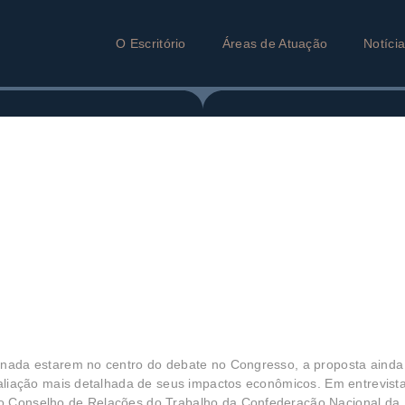
O Escritório
Áreas de Atuação
Notíci
rnada estarem no centro do debate no Congresso, a proposta ainda
valiação mais detalhada de seus impactos econômicos. Em entrevista
do Conselho de Relações do Trabalho da Confederação Nacional da 