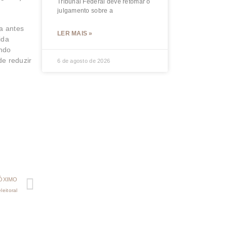
Tribunal Federal deve retomar o
julgamento sobre a
a antes
LER MAIS »
ida
undo
e reduzir
6 de agosto de 2026
ÓXIMO
leitoral