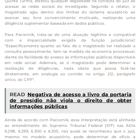
Quinta Turma, afastou qualquer ilegalidade na conduta do juiz ao
acessar as redes sociais do investigado. Segundo o relator, o
magistrado agiu dentro dos limites do sistema acusatório ao
exercer seu livre convencimento motivado, realizando uma
diligência suplementar baseada em dados públicos.
Para Paciornik, trata-se de uma atuação legítima e compatível
com a imparcialidade exigida da função jurisdicional:
“Especificamente quanto ao fato de o magistrado ter realizado a
consulta pessoalmente, tem-se medida de economia processual,
diante da facilidade do acesso às informações públicas disponíveis
em rede social. Ademais, se o magistrado pode determinar a
realização de diligências, nada obsta que possa fazê-las
diretamente, em analogia ao contido no
artigo 212, parágrafo
único, do CPP
“.
READ
Negativa de acesso a livro da portaria
de presídio não viola o direito de obter
informações públicas
Ainda de acordo com Paciornik, essa interpretação está alinhada
ao entendimento do Supremo Tribunal Federal (STF) nas ADIs
6.298, 6.299, 6.300 e 6.305, nas quais se reconheceu que o juiz,
mesmo no modelo acusatório, pode determinar de ofício a