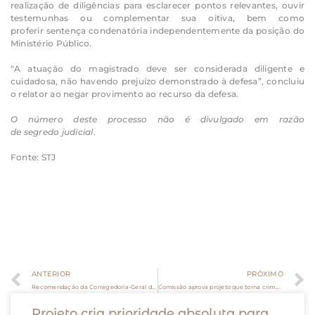
realização de diligências para esclarecer pontos relevantes, ouvir
testemunhas ou complementar sua oitiva, bem como
proferir sentença condenatória independentemente da posição do
Ministério Público.
“A atuação do magistrado deve ser considerada diligente e
cuidadosa, não havendo prejuízo demonstrado à defesa”, concluiu
o relator ao negar provimento ao recurso da defesa.
O número deste processo não é divulgado em razão
de segredo judicial
.
Fonte: STJ
ANTERIOR
PRÓXIMO
Recomendação da Corregedoria-Geral da Justiça Federal uniformizará procedimentos de atuação das Comissões Regionais de Soluções Fundiárias
Comissão aprova projeto que torna crime descumprir medida protetiva de pessoa idosa
Projeto cria prioridade absoluta para