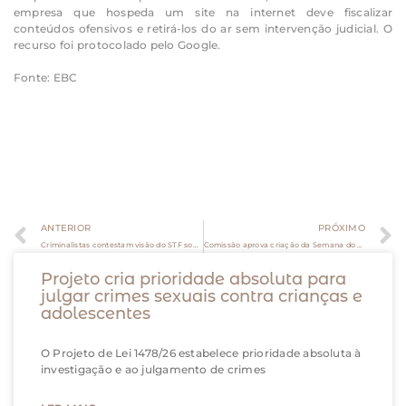
empresa que hospeda um site na internet deve fiscalizar
conteúdos ofensivos e retirá-los do ar sem intervenção judicial. O
recurso foi protocolado pelo Google.
Fonte: EBC
ANTERIOR
PRÓXIMO
Criminalistas contestam visão do STF sobre ocultação de cadáver como crime permanente
Comissão aprova criação da Semana do Mutirão Direito a Ter Pai
Projeto cria prioridade absoluta para
julgar crimes sexuais contra crianças e
adolescentes
O Projeto de Lei 1478/26 estabelece prioridade absoluta à
investigação e ao julgamento de crimes