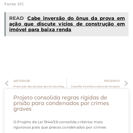
Fonte: STJ
READ
Cabe inversão do ônus da prova em
ação que discute vícios de construção em
imóvel para baixa renda
ANTERIOR
PRÓXIMO
Prescrição das sanções da LIA não atinge o dever de ressarcir o erário
Conselho incentiva cultura da inovação
Projeto consolida regras rígidas de
prisão para condenados por crimes
graves
O Projeto de Lei 1944/26 consolida critérios mais
rigorosos para que presos condenados por crimes