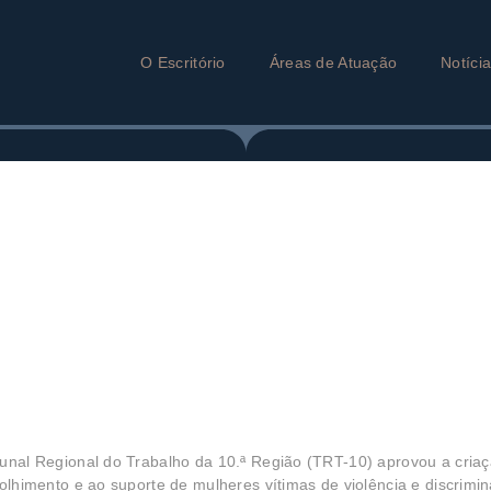
O Escritório
Áreas de Atuação
Notíci
bunal Regional do Trabalho da 10.ª Região (TRT-10) aprovou a cria
colhimento e ao suporte de mulheres vítimas de violência e discrimi