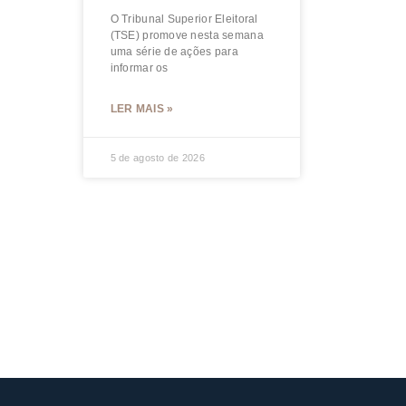
O Tribunal Superior Eleitoral
(TSE) promove nesta semana
uma série de ações para
informar os
LER MAIS »
5 de agosto de 2026