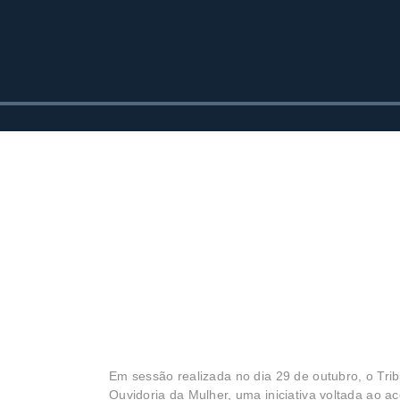
Em sessão realizada no dia 29 de outubro, o Tri
Ouvidoria da Mulher, uma iniciativa voltada ao a