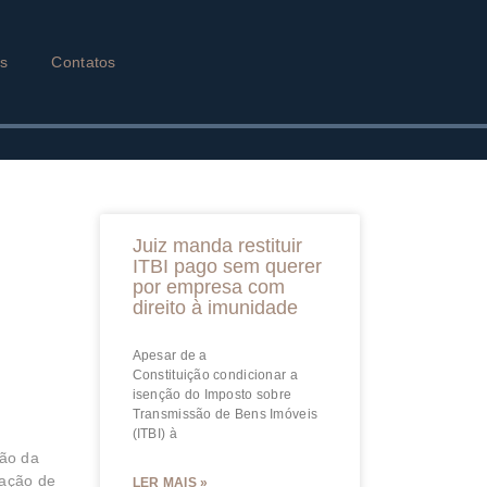
as
Contatos
Juiz manda restituir
ITBI pago sem querer
por empresa com
direito à imunidade
Apesar de a
Constituição condicionar a
isenção do Imposto sobre
Transmissão de Bens Imóveis
(ITBI) à
ção da
nação de
LER MAIS »