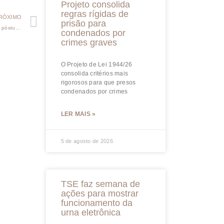
Projeto consolida
regras rígidas de
RÓXIMO
prisão para
Morte da parte autora durante ação de divórcio não impede dissolução póstuma do casamento
condenados por
crimes graves
O Projeto de Lei 1944/26
consolida critérios mais
rigorosos para que presos
condenados por crimes
LER MAIS »
5 de agosto de 2026
TSE faz semana de
ações para mostrar
funcionamento da
urna eletrônica