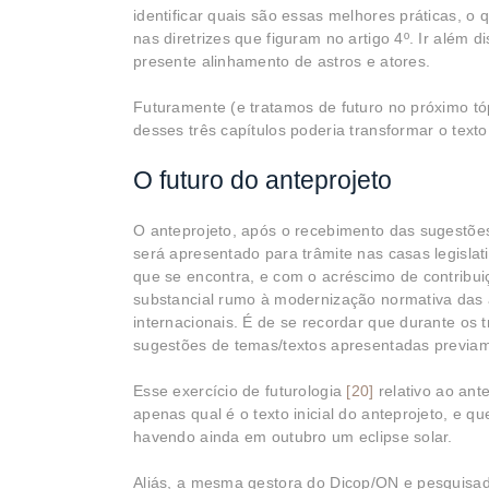
identificar quais são essas melhores práticas, o 
nas diretrizes que figuram no artigo 4º. Ir além 
presente alinhamento de astros e atores.
Futuramente (e tratamos de futuro no próximo t
desses três capítulos poderia transformar o text
O futuro do anteprojeto
O anteprojeto, após o recebimento das sugestõe
será apresentado para trâmite nas casas legisla
que se encontra, e com o acréscimo de contribu
substancial rumo à modernização normativa das 
internacionais. É de se recordar que durante os
sugestões de temas/textos apresentadas previam
Esse exercício de futurologia
[20]
relativo ao ant
apenas qual é o texto inicial do anteprojeto, e q
havendo ainda em outubro um eclipse solar.
Aliás, a mesma gestora do Dicop/ON e pesquisador