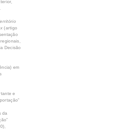
terior,
.
erritório
ex
(artigo
esentação
regionais,
la Decisão
ência) em
s
rtante e
xportação”
s da
ção”
0),