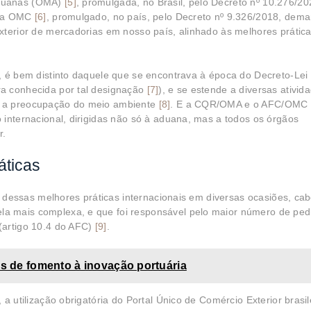
Aduanas (OMA)
[5]
, promulgada, no Brasil, pelo Decreto nº 10.276/20
 da OMC
[6]
, promulgado, no país, pelo Decreto nº 9.326/2018, de
xterior de mercadorias em nosso país, alinhado às melhores prátic
, é bem distinto daquele que se encontrava à época do Decreto-Lei
a conhecida por tal designação
[7]
), e se estende a diversas ativid
o a preocupação do meio ambiente
[8]
. E a CQR/OMA e o AFC/OMC o
 internacional, dirigidas não só à aduana, mas a todos os órgãos
r.
áticas
ia dessas melhores práticas internacionais em diversas ocasiões, ca
a mais complexa, e que foi responsável pelo maior número de ped
(artigo 10.4 do AFC)
[9]
.
os de fomento à inovação portuária
a utilização obrigatória do Portal Único de Comércio Exterior brasil