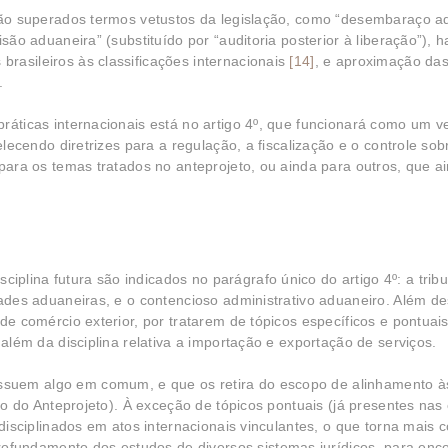
 são superados termos vetustos da legislação, como “desembaraço a
isão aduaneira” (substituído por “auditoria posterior à liberação”), 
rasileiros às classificações internacionais
[14]
, e aproximação da
.
ráticas internacionais está no artigo 4º, que funcionará como um v
elecendo diretrizes para a regulação, a fiscalização e o controle sob
 para os temas tratados no anteprojeto, ou ainda para outros, que a
plina futura são indicados no parágrafo único do artigo 4º: a trib
dades aduaneiras, e o contencioso administrativo aduaneiro. Além de
 de comércio exterior, por tratarem de tópicos específicos e pontuai
 além da disciplina relativa a importação e exportação de serviços.
suem algo em comum, e que os retira do escopo de alinhamento à
ivo do Anteprojeto). À exceção de tópicos pontuais (já presentes nas
 disciplinados em atos internacionais vinculantes, o que torna mais
fundamento dos estudos de diversos sistemas jurídicos, para enc