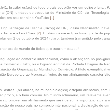
1h41, brasileiros(as) de todo o país poderão ver um eclipse lunar. P
nal (ON), unidade de pesquisa do Ministério da Ciência, Tecnologia
nômico em seu canal no YouTube
[1]
.
Popularização da Ciência (Dicop) do ON, Josina Nascimento, have
, a Terra e a Lua Cheia
[2]
. E, além desse eclipse lunar, parte da po
olar em 2 de outubro de 2024 (claro, também transmitido pelo cana
tantes do mundo da física que trataremos aqui!
egulação do comércio internacional, como o alcançado no pós-guer
 e Comércio (Gatt), ou o logrado ao final da Rodada Uruguai de Ne
criação da Organização Mundial do Comércio. A título exemplificativ
nião Europeia e ao Mercosul, frutos de um alinhamento característi
“astros” (ou atores, no mundo biológico) estejam alinhados, com
ecíproco, e o bem comum. No mundo aduaneiro, um relevante eve
para promover um alinhamento que será de suma importância para 
cipação de nosso país no comércio internacional: a divulgação de um