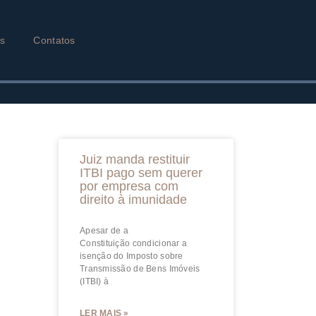
as
Contatos
Juiz manda restituir
ITBI pago sem querer
por empresa com
direito à imunidade
Apesar de a
Constituição condicionar a
isenção do Imposto sobre
Transmissão de Bens Imóveis
(ITBI) à
LER MAIS »