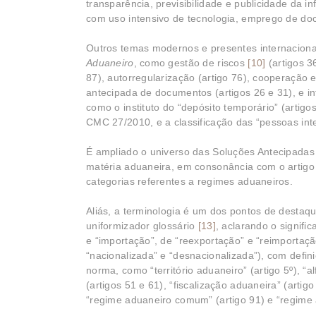
transparência, previsibilidade e publicidade da i
com uso intensivo de tecnologia, emprego de docu
Outros temas modernos e presentes internaciona
Aduaneiro
, como gestão de riscos
[10]
(artigos 3
87), autorregularização (artigo 76), cooperação 
antecipada de documentos (artigos 26 e 31), e in
como o instituto do “depósito temporário” (artig
CMC 27/2010, e a classificação das “pessoas inte
É ampliado o universo das Soluções Antecipadas
matéria aduaneira, em consonância com o artigo
categorias referentes a regimes aduaneiros.
Aliás, a terminologia é um dos pontos de destaque
uniformizador glossário
[13]
, aclarando o signif
e “importação”, de “reexportação” e “reimportaçã
“nacionalizada” e “desnacionalizada”), com defi
norma, como “território aduaneiro” (artigo 5º), 
(artigos 51 e 61), “fiscalização aduaneira” (artig
“regime aduaneiro comum” (artigo 91) e “regime a