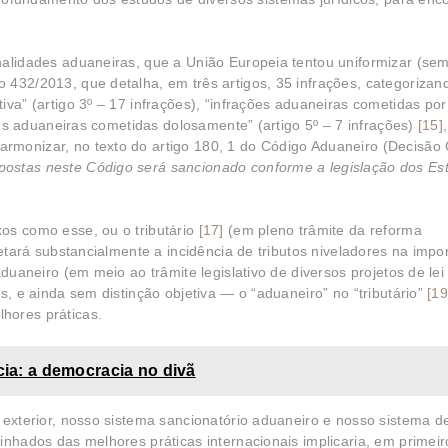
nalidades aduaneiras, que a União Europeia tentou uniformizar (se
 432/2013, que detalha, em três artigos, 35 infrações, categoriza
iva” (artigo 3º – 17 infrações), “infrações aduaneiras cometidas por
ções aduaneiras cometidas dolosamente” (artigo 5º – 7 infrações)
[15]
rmonizar, no texto do artigo 180, 1 do Código Aduaneiro (Decisã
ostas neste Código será sancionado conforme a legislação dos Es
os como esse, ou o tributário
[17]
(em pleno trâmite da reforma
tará substancialmente a incidência de tributos niveladores na impo
aduaneiro (em meio ao trâmite legislativo de diversos projetos de lei
s, e ainda sem distinção objetiva — o “aduaneiro” no “tributário”
[19
hores práticas.
cia: a democracia no divã
 exterior, nosso sistema sancionatório aduaneiro e nosso sistema d
inhados das melhores práticas internacionais implicaria, em primeiro