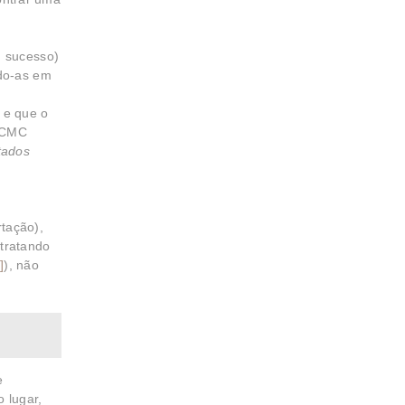
m sucesso)
ndo-as em
, e que o
o CMC
tados
rtação),
 tratando
]
), não
e
 lugar,