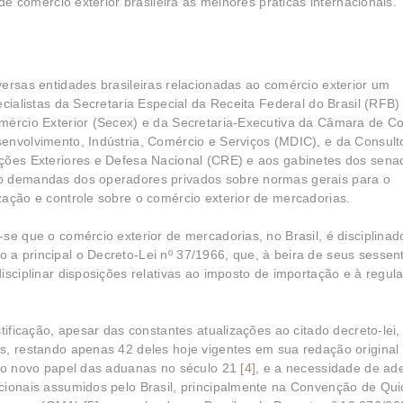
de comércio exterior brasileira às melhores práticas internacionais.
ersas entidades brasileiras relacionadas ao comércio exterior um
cialistas da Secretaria Especial da Receita Federal do Brasil (RFB)
omércio Exterior (Secex) e da Secretaria-Executiva da Câmara de C
envolvimento, Indústria, Comércio e Serviços (MDIC), e da Consult
ações Exteriores e Defesa Nacional (CRE) e aos gabinetes dos sena
do demandas dos operadores privados sobre normas gerais para o
zação e controle sobre o comércio exterior de mercadorias.
se que o comércio exterior de mercadorias, no Brasil, é disciplina
a principal o Decreto-Lei nº 37/1966, que, à beira de seus sessen
isciplinar disposições relativas ao imposto de importação e à regul
tificação, apesar das constantes atualizações ao citado decreto-lei,
s, restando apenas 42 deles hoje vigentes em sua redação original
, o novo papel das aduanas no século 21
[4]
, e a necessidade de a
cionais assumidos pelo Brasil, principalmente na Convenção de Qui