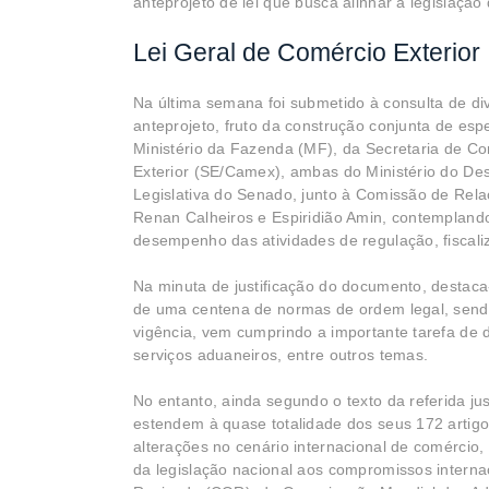
anteprojeto de lei que busca alinhar a legislação 
Lei Geral de Comércio Exterior
Na última semana foi submetido à consulta de div
anteprojeto, fruto da construção conjunta de espe
Ministério da Fazenda (MF), da Secretaria de C
Exterior (SE/Camex), ambas do Ministério do Des
Legislativa do Senado, junto à Comissão de Rel
Renan Calheiros e Espiridião Amin, contemplan
desempenho das atividades de regulação, fiscali
Na minuta de justificação do documento, destaca-
de uma centena de normas de ordem legal, sendo 
vigência, vem cumprindo a importante tarefa de d
serviços aduaneiros, entre outros temas.
No entanto, ainda segundo o texto da referida jus
estendem à quase totalidade dos seus 172 artigo
alterações no cenário internacional de comércio
da legislação nacional aos compromissos interna