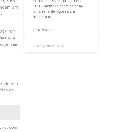
20, e no
O Tribunal Superior Eleitoral
(TSE) promove nesta semana
mandam um
uma série de ações para
as
informar os
LER MAIS »
 37/1966
ades que
bjetivam,
5 de agosto de 2026
bendo aqui
idos de
eiro, com