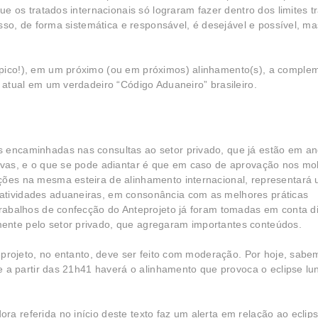
que os tratados internacionais só lograram fazer dentro dos limites 
disso, de forma sistemática e responsável, é desejável e possível, m
ópico!), em um próximo (ou em próximos) alinhamento(s), a comple
o atual em um verdadeiro “Código Aduaneiro” brasileiro.
s encaminhadas nas consultas ao setor privado, que já estão em a
tivas, e o que se pode adiantar é que em caso de aprovação nos m
ições na mesma esteira de alinhamento internacional, representará
atividades aduaneiras, em consonância com as melhores práticas
 trabalhos de confecção do Anteprojeto já foram tomadas em conta d
ente pelo setor privado, que agregaram importantes conteúdos.
eprojeto, no entanto, deve ser feito com moderação. Por hoje, sabe
ue a partir das 21h41 haverá o alinhamento que provoca o eclipse lun
a referida no início deste texto faz um alerta em relação ao eclips