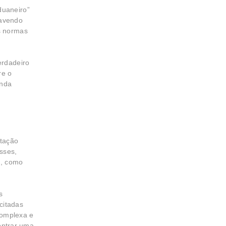
duaneiro”
havendo
s normas
erdadeiro
re o
inda
utação
sses,
s, como
s
 citadas
 complexa e
ontrar uma