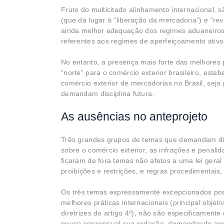
Fruto do multicitado alinhamento internacional,
(que dá lugar à “liberação da mercadoria”) e “rev
ainda melhor adequação dos regimes aduaneiros b
referentes aos regimes de aperfeiçoamento ativo
No entanto, a presença mais forte das melhores p
“norte” para o comércio exterior brasileiro, estab
comércio exterior de mercadorias no Brasil, seja
demandam disciplina futura.
As ausências no anteprojeto
Três grandes grupos de temas que demandam disci
sobre o comércio exterior, as infrações e penali
ficaram de fora temas não afetos a uma lei geral
proibições e restrições, e regras procedimentais,
Os três temas expressamente excepcionados pos
melhores práticas internacionais (principal objet
diretrizes do artigo 4º), não são especificamente
pouco consensual sua redação, demandando apro