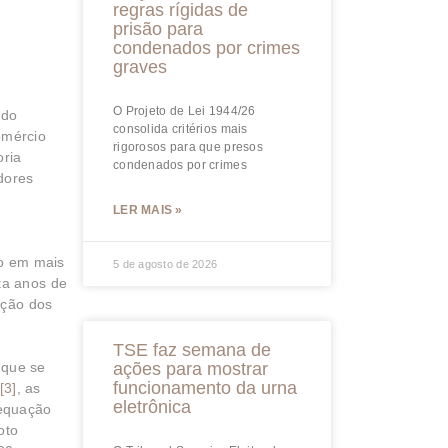
regras rígidas de
prisão para
condenados por crimes
graves
O Projeto de Lei 1944/26
 do
consolida critérios mais
omércio
rigorosos para que presos
oria
condenados por crimes
dores
LER MAIS »
do em mais
5 de agosto de 2026
ta anos de
ação dos
TSE faz semana de
 que se
ações para mostrar
funcionamento da urna
[3]
, as
eletrônica
dequação
oto