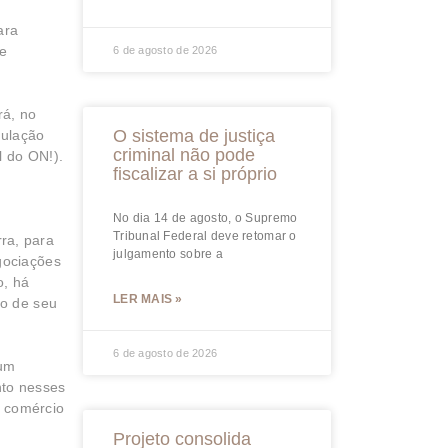
ara
 e
6 de agosto de 2026
rá, no
O sistema de justiça
pulação
criminal não pode
l do ON!).
fiscalizar a si próprio
No dia 14 de agosto, o Supremo
Tribunal Federal deve retomar o
ra, para
julgamento sobre a
gociações
o, há
LER MAIS »
co de seu
6 de agosto de 2026
 um
nto nesses
o comércio
Projeto consolida