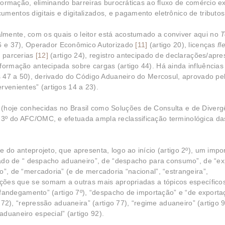
nformação, eliminando barreiras burocráticas ao fluxo de comércio ex
mentos digitais e digitalizados, e pagamento eletrônico de tributos
lmente, com os quais o leitor está acostumado a conviver aqui no
T
6 e 37), Operador Econômico Autorizado
[11]
(artigo 20), licenças
fl
e parcerias
[12]
(artigo 24), registro antecipado de declarações/apr
formação antecipada sobre cargas (artigo 44). Há ainda influências 
os 47 a 50), derivado do Código Aduaneiro do Mercosul, aprovado pe
rvenientes” (artigos 14 a 23).
 (hoje conhecidas no Brasil como Soluções de Consulta e de Diverg
 3º do AFC/OMC, e efetuada ampla reclassificação terminológica da
 do anteprojeto, que apresenta, logo ao início (artigo 2º), um impo
icado de “ despacho aduaneiro”, de “despacho para consumo”, de “e
o”, de “mercadoria” (e de mercadoria “nacional”, “estrangeira”,
nições que se somam a outras mais apropriadas a tópicos específico
“alfandegamento” (artigo 7º), “despacho de importação” e “de exporta
o 72), “repressão aduaneira” (artigo 77), “regime aduaneiro” (artigo 9
duaneiro especial” (artigo 92).