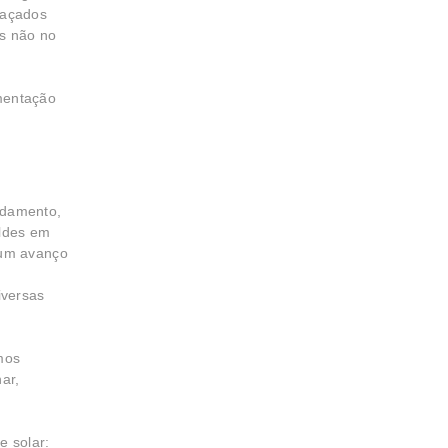
traçados
as não no
mentação
ndamento,
oldes em
 um avanço
iversas
mos
ar,
e solar: