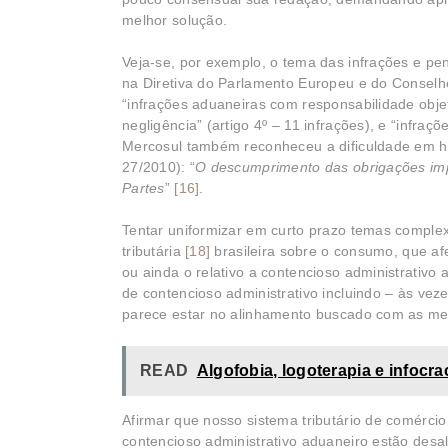
melhor solução.
Veja-se, por exemplo, o tema das infrações e pe
na Diretiva do Parlamento Europeu e do Conselho
“infrações aduaneiras com responsabilidade objet
negligência” (artigo 4º – 11 infrações), e “infra
Mercosul também reconheceu a dificuldade em ha
27/2010): “
O descumprimento das obrigações imp
Partes
”
[16]
.
Tentar uniformizar em curto prazo temas complex
tributária
[18]
brasileira sobre o consumo, que afe
ou ainda o relativo a contencioso administrativo 
de contencioso administrativo incluindo – às veze
parece estar no alinhamento buscado com as mel
READ
Algofobia, logoterapia e infocra
Afirmar que nosso sistema tributário de comércio
contencioso administrativo aduaneiro estão desal