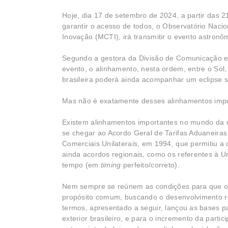
Hoje, dia 17 de setembro de 2024, a partir das 2
garantir o acesso de todos, o Observatório Nacio
Inovação (MCTI), irá transmitir o evento astro
Segundo a gestora da Divisão de Comunicação e 
evento, o alinhamento, nesta ordem, entre o Sol
brasileira poderá ainda acompanhar um eclipse s
Mas não é exatamente desses alinhamentos impor
Existem alinhamentos importantes no mundo da r
se chegar ao Acordo Geral de Tarifas Aduaneiras
Comerciais Unilaterais, em 1994, que permitiu a 
ainda acordos regionais, como os referentes à U
tempo (em
timing
perfeito/correto).
Nem sempre se reúnem as condições para que os 
propósito comum, buscando o desenvolvimento r
termos, apresentado a seguir, lançou as bases 
exterior brasileiro, e para o incremento da parti