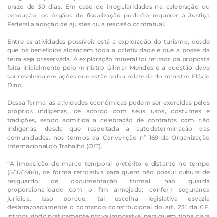
prazo de 30 dias. Em caso de irregularidades na celebração ou
execução, os órgãos de fiscalização poderão requerer à Justiça
Federal a adoção de ajustes ou a rescisão contratual.
Entre as atividades possíveis está a exploração do turismo, desde
que os benefícios alcancem toda a coletividade e que a posse da
terra seja preservada. A exploração mineral foi retirada da proposta
feita inicialmente pelo ministro Gilmar Mendes e a questão deve
ser resolvida em ações que estão sob a relatoria do ministro Flávio
Dino.
Dessa forma, as atividades econômicas podem ser exercidas pelos
próprios indígenas, de acordo com seus usos, costumes e
tradições, sendo admitida a celebração de contratos com não
indígenas, desde que respeitada a autodeterminação das
comunidades, nos termos da Convenção nº 169 da Organização
Internacional do Trabalho (OIT).
“A imposição de marco temporal pretérito e distante no tempo
(5/10/1988), de forma retroativa para quem não possui cultura de
resguardo de documentação formal, não guarda
proporcionalidade com o fim almejado: conferir segurança
jurídica. Isso porque, tal escolha legislativa esvazia
desarrazoadamente o comando constitucional do art. 231 da CF,
introduzindo praticamente prova impossível para quem tinha clara