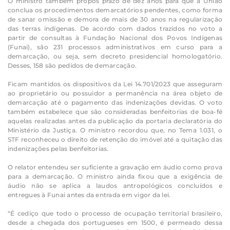
O ministro também propôs prazo de dez anos para que a União
conclua os procedimentos demarcatórios pendentes, como forma
de sanar omissão e demora de mais de 30 anos na regularização
das terras indígenas. De acordo com dados trazidos no voto a
partir de consultas à Fundação Nacional dos Povos Indígenas
(Funai), são 231 processos administrativos em curso para a
demarcação, ou seja, sem decreto presidencial homologatório.
Desses, 158 são pedidos de demarcação.
Ficam mantidos os dispositivos da Lei 14.701/2023 que asseguram
ao proprietário ou possuidor a permanência na área objeto de
demarcação até o pagamento das indenizações devidas. O voto
também estabelece que são consideradas benfeitorias de boa-fé
aquelas realizadas antes da publicação da portaria declaratória do
Ministério da Justiça. O ministro recordou que, no Tema 1.031, o
STF reconheceu o direito de retenção do imóvel até a quitação das
indenizações pelas benfeitorias.
O relator entendeu ser suficiente a gravação em áudio como prova
para a demarcação. O ministro ainda fixou que a exigência de
áudio não se aplica a laudos antropológicos concluídos e
entregues à Funai antes da entrada em vigor da lei.
“É cediço que todo o processo de ocupação territorial brasileiro,
desde a chegada dos portugueses em 1500, é permeado dessa