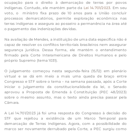
ocupação para o direito à demarcação de terras por povos
indígenas. Contudo, ele mantém parte da
Lei 14.701/2023.
Em seu
voto, o ministro fixa prazo de 10 anos para a União concluir
processos demarcatórios, permite exploração econômica nas
terras indígenas e assegura ao posseiro a permanência na área até
o pagamento das indenizações devidas.
Na avaliação de Mendes, a instituição de uma data específica não é
capaz de resolver os conflitos territoriais brasileiros nem assegurar
segurança jurídica. Dessa forma, ele mantém o entendimento
firmado pela Corte Interamericana de Direitos Humanos e pelo
próprio Supremo (tema 1031).
O julgamento começou nesta segunda-feira (15/12) em plenário
virtual e se dá em meio a mais uma queda de braço entre
Congresso e STF sobre o tema – na semana passada, após a Corte
iniciar o julgamento da constitucionalidade da lei, o Senado
aprovou a Proposta de Emenda à Constituição (PEC 48/2023)
sobre o mesmo assunto, mas o texto ainda precisa passar pela
Câmara.
A Lei 14.701/2023 já foi uma resposta do Congresso à decisão do
STF que rejeitou a existência de um Marco Temporal para
demarcação de Terras Indígenas. Agora, com a possibilidade do
marco ser novamente derrubado pela Corte, a PEC surgiu como