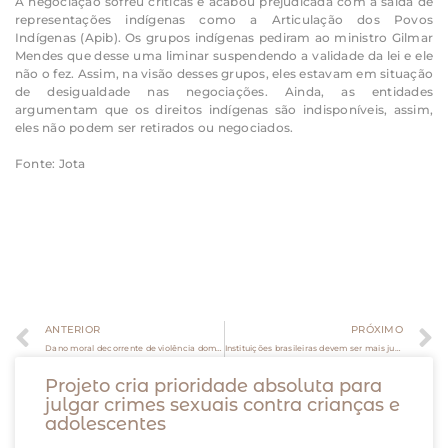
A negociação sofreu críticas e acabou prejudicada com a saída de
representações indígenas como a Articulação dos Povos
Indígenas (Apib). Os grupos indígenas pediram ao ministro Gilmar
Mendes que desse uma liminar suspendendo a validade da lei e ele
não o fez. Assim, na visão desses grupos, eles estavam em situação
de desigualdade nas negociações. Ainda, as entidades
argumentam que os direitos indígenas são indisponíveis, assim,
eles não podem ser retirados ou negociados.
Fonte: Jota
ANTERIOR
PRÓXIMO
Dano moral decorrente de violência doméstica contra a mulher é presumido, decide Corte Especial
Instituições brasileiras devem ser mais justas e solidárias
Projeto cria prioridade absoluta para
julgar crimes sexuais contra crianças e
adolescentes