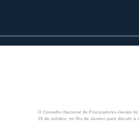
O Conselho Nacional de Procuradores-Gerais do M
29 de outubro, no Rio de Janeiro para discutir 