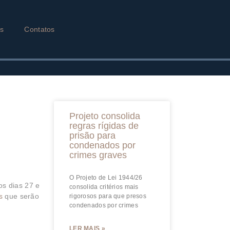
as
Contatos
Projeto consolida
regras rígidas de
prisão para
condenados por
crimes graves
O Projeto de Lei 1944/26
os dias 27 e
consolida critérios mais
s
que serão
rigorosos para que presos
condenados por crimes
LER MAIS »