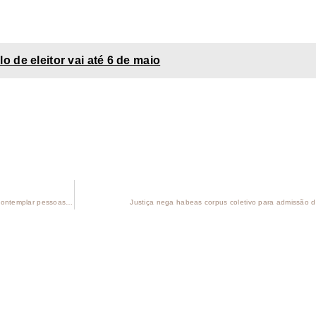
ulo de eleitor vai até 6 de maio
Declaração de nascimento deve ter termos inclusivos para contemplar pessoas trans, decide STF
Justiça nega habeas corpus coletivo para admissão d