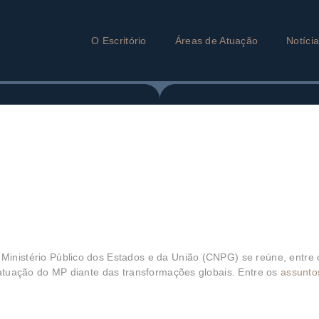
O Escritório
Áreas de Atuação
Notíci
inistério Público dos Estados e da União (CNPG) se reúne, entre 
a atuação do MP diante das transformações globais. Entre os
assunto