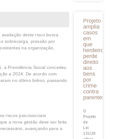
Projeto
amplia
casos
a avaliação deste risco busca
em
mo sobrecarga, pressão por
que
 existentes na organização,
herdeiro
perde
direito
, a Previdência Social concedeu
aos
bens
lação a 2024. De acordo com
por
raram no último biênio, passando
crime
contra
parentes
O
s riscos psicossociais
Projeto
ue a nova gestão deve ser feita
de
Lei
necessário, avançando para a
101/26