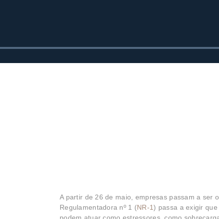
A partir de 26 de maio, empresas passam a ser o
Regulamentadora nº 1 (
NR-1
) passa a exigir qu
podem atuar como estressores, como sobrecarga, 