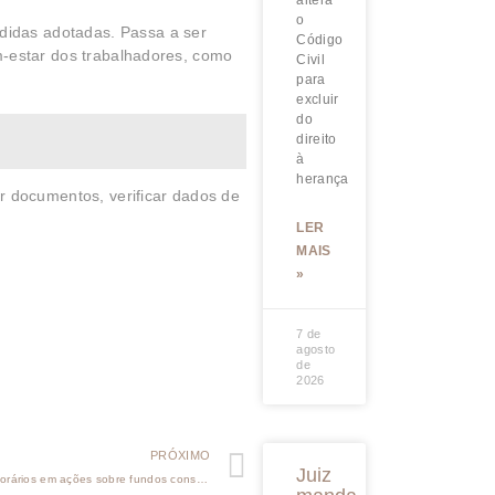
altera
o
edidas adotadas. Passa a ser
Código
em-estar dos trabalhadores, como
Civil
para
excluir
do
direito
à
herança
r documentos, verificar dados de
LER
MAIS
»
7 de
agosto
de
2026
PRÓXIMO
Juiz
Comissão aprova projeto que facilita pagamento de honorários em ações sobre fundos constitucionais