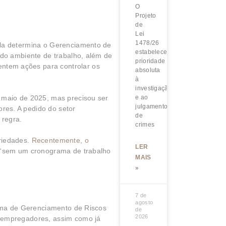
O
Projeto
de
Lei
1478/26
Ela determina o Gerenciamento de
estabelece
 do ambiente de trabalho, além de
prioridade
ntem ações para controlar os
absoluta
à
investigação
 maio de 2025, mas precisou ser
e ao
julgamento
res. A pedido do setor
de
 regra.
crimes
riedades.
Recentemente, o
LER
“sem um cronograma de trabalho
MAIS
»
7 de
agosto
rama de Gerenciamento de Riscos
de
2026
s empregadores, assim como já