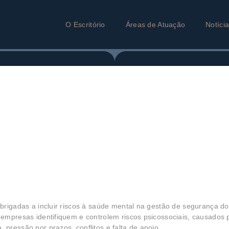
O Escritório
Áreas de Atuação
Notíci
brigadas a incluir riscos à saúde mental na gestão de segurança do
e empresas identifiquem e controlem riscos psicossociais, causados
pressão por prazos, conflitos e falta de apoio.