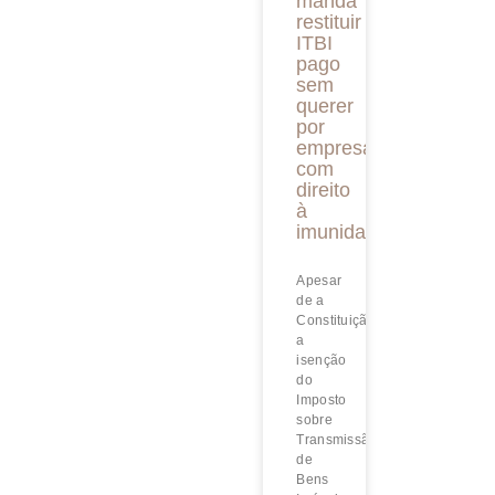
manda
restituir
ITBI
pago
sem
querer
por
empresa
com
direito
à
imunidade
Apesar
de a
Constituição condicionar
a
isenção
do
Imposto
sobre
Transmissão
de
Bens