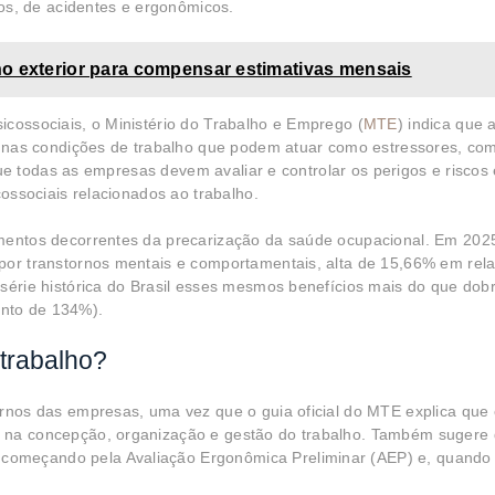
cos, de acidentes e ergonômicos.
o exterior para compensar estimativas mensais
icossociais, o Ministério do Trabalho e Emprego (
MTE
) indica que 
 e nas condições de trabalho que podem atuar como estressores, co
a que todas as empresas devem avaliar e controlar os perigos e riscos
cossociais relacionados ao trabalho.
amentos decorrentes da precarização da saúde ocupacional. Em 2025
 por transtornos mentais e comportamentais, alta de 15,66% em re
 série histórica do Brasil esses mesmos benefícios mais do que dob
nto de 134%).
trabalho?
rnos das empresas, uma vez que o guia oficial do MTE explica que o
 na concepção, organização e gestão do trabalho. Também sugere q
omeçando pela Avaliação Ergonômica Preliminar (AEP) e, quando 