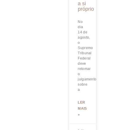
a si
próprio
No
dia
14 de
agosto,
o
Supremo
Tribunal
Federal
deve
retomar
o
julgamento
sobre
a
LER
MAIS
»