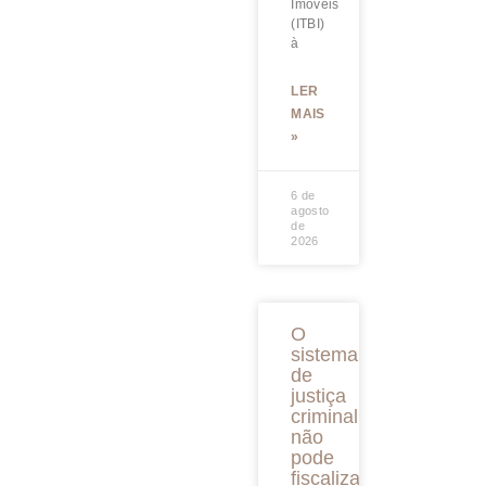
Imóveis
(ITBI)
à
LER
MAIS
»
6 de
agosto
de
2026
O
sistema
de
justiça
criminal
não
pode
fiscalizar