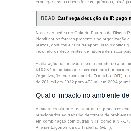
eram geridos os riscos físicos, químicos, biológi
READ
Carf nega dedução de IR pago n
Nas orientações do Guia de Fatores de Riscos Ps
identificar os fatores presentes na organização
prazos, conflitos e falta de apoio. Isso signific
incluindo os decorrentes de fatores de riscos psi
A alteração foi motivada pelo aumento de afast
546.254 benefícios por incapacidade temporária
Organização Internacional do Trabalho (
OIT
), na
de 201 mil em 2022 para 472 mil em 2024 (aume
Qual o impacto no ambiente de 
A mudança altera e reestrutura os processos inte
relacionados ao trabalho decorrem de problemas
em combinação com outras NRs, como a NR-17, c
Análise Ergonômica do Trabalho (AET).