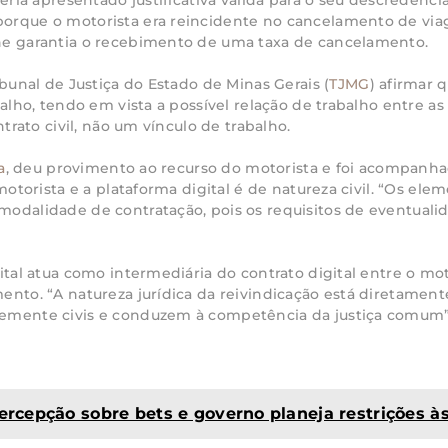
eria apresentado justificativa válida para o seu descredenc
rque o motorista era reincidente no cancelamento de viag
he garantia o recebimento de uma taxa de cancelamento.
bunal de Justiça do Estado de Minas Gerais (
TJMG
) afirmar 
alho, tendo em vista a possível relação de trabalho entre as 
trato civil, não um vínculo de trabalho.
a
, deu provimento ao recurso do motorista e foi acompanha
motorista e a plataforma digital é de natureza civil. “Os el
odalidade de contratação, pois os requisitos de eventuali
ital atua como intermediária do contrato digital entre o mo
nto. “A natureza jurídica da reivindicação está diretamen
emente civis e conduzem à competência da justiça comum”,
ercepção sobre bets e governo planeja restrições à