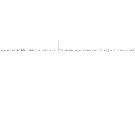
Deputados aprovam medidas de proteção a juízes e integrantes do Ministério Público; texto ainda pode ser alterado