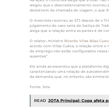
Na ação, o motorista alega que a Uber não t
alegou que o descredenciamento ocorreu po
desistirem da chamada de viagem, o que l
O motorista recorreu ao STJ depois de o Tri
julgamento do caso seria da Justiça do Trab
alega que a relação entre as partes é de con
O relator, ministro
Ricardo Villas Bôas Cuev
acordo com Villas Cuêva, a relação entre o 
de emprego não estão configurados nessa m
ausentes”.
Ele ainda acrescentou que a plataforma dig
caracterizando uma relação de autoatendime
da demanda, que, no entanto, são eminent
Fonte: Jota
READ
JOTA Principal: Copa afeta p