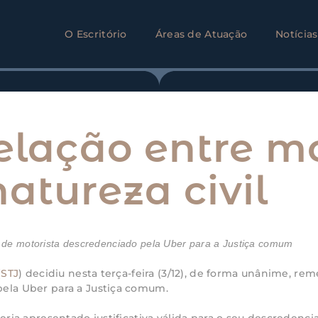
O Escritório
Áreas de Atuação
Notícias
elação entre mo
atureza civil
 de motorista descredenciado pela Uber para a Justiça comum
(
STJ
) decidiu nesta terça-feira (3/12), de forma unânime, r
ela Uber para a Justiça comum.