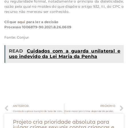
ou regularidade formal, notadamente o princípio da dialeticidade,
razão pela qual no moldes do que dispõe o artigo 932, III, do CPC o
recurso não mereceu ser conhecido.
Clique
aqui
para ler a decisão
Processo 1006879-90.2021.8.26.0609
Fonte: Conjur
READ
Cuidados com a guarda unilateral e
uso indevido da Lei Maria da Penha
ANTERIOR
PRÓXIMO
Comissão aprova isenção de taxa de concurso para mãe solteira
Dano moral por crime depende de pedido expresso e indicação de valor, diz STJ
Projeto cria prioridade absoluta para
julgar crimes sexuais contra crianças e