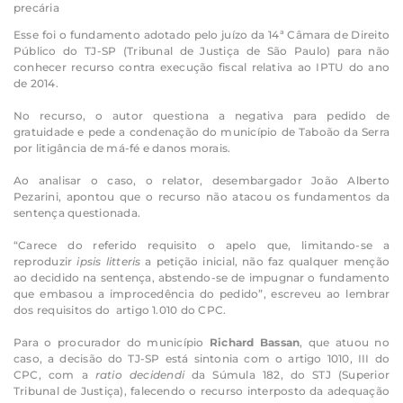
precária
Esse foi o fundamento adotado pelo juízo da 14ª Câmara de Direito
Público do TJ-SP (Tribunal de Justiça de São Paulo) para não
conhecer recurso contra execução fiscal relativa ao IPTU do ano
de 2014.
No recurso, o autor questiona a negativa para pedido de
gratuidade e pede a condenação do município de Taboão da Serra
por litigância de má-fé e danos morais.
Ao analisar o caso, o relator, desembargador João Alberto
Pezarini, apontou que o recurso não atacou os fundamentos da
sentença questionada.
“Carece do referido requisito o apelo que, limitando-se a
reproduzir
ipsis litteris
a petição inicial, não faz qualquer menção
ao decidido na sentença, abstendo-se de impugnar o fundamento
que embasou a improcedência do pedido”, escreveu ao lembrar
dos requisitos do artigo 1.010 do CPC.
Para o procurador do município
Richard Bassan
, que atuou no
caso, a decisão do TJ-SP está sintonia com o artigo 1010, III do
CPC, com a
ratio decidendi
da Súmula 182, do STJ (Superior
Tribunal de Justiça), falecendo o recurso interposto da adequação