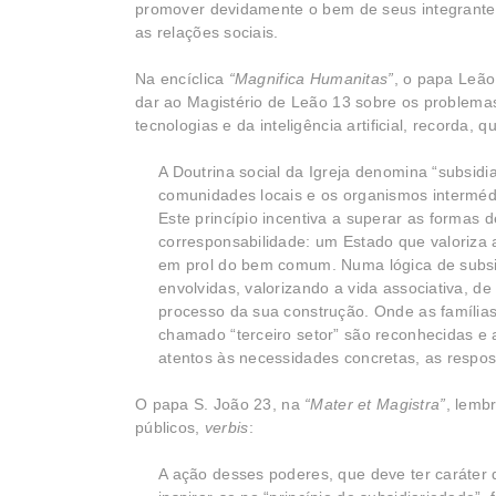
promover devidamente o bem de seus integrantes,
as relações sociais.
Na encíclica
“Magnifica Humanitas”
, o papa Leão
dar ao Magistério de Leão 13 sobre os problem
tecnologias e da inteligência artificial, recorda, 
A Doutrina social da Igreja denomina “subsidi
comunidades locais e os organismos intermédi
Este princípio incentiva a superar as formas d
corresponsabilidade: um Estado que valoriza a 
em prol do bem comum. Numa lógica de subsid
envolvidas, valorizando a vida associativa, 
processo da sua construção. Onde as famílias
chamado “terceiro setor” são reconhecidas e 
atentos às necessidades concretas, as respost
O papa S. João 23, na
“Mater et Magistra”
, lemb
públicos,
verbis
:
A ação desses poderes, que deve ter caráter 