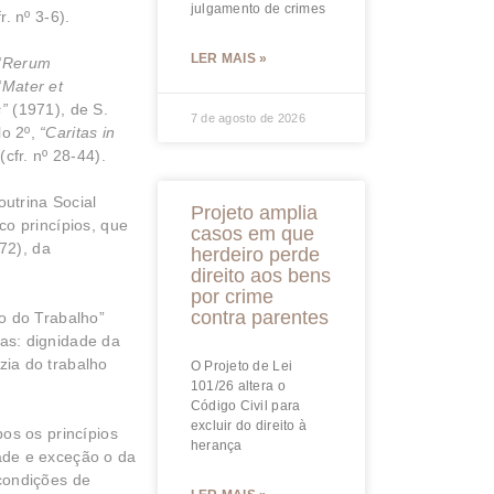
julgamento de crimes
. nº 3-6).
LER MAIS »
“Rerum
“Mater et
”
(1971), de S.
7 de agosto de 2026
lo 2º,
“Caritas in
cfr. nº 28-44).
utrina Social
Projeto amplia
o princípios, que
casos em que
72), da
herdeiro perde
direito aos bens
por crime
contra parentes
o do Trabalho”
as: dignidade da
ia do trabalho
O Projeto de Lei
101/26 altera o
Código Civil para
excluir do direito à
os os princípios
herança
ade e exceção o da
condições de