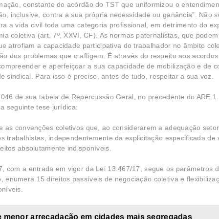
rmação, constante do acórdão do TST que uniformizou o entendimen
, inclusive, contra a sua própria necessidade ou ganância”. Não s
 a vida civil toda uma categoria profissional, em detrimento do exp
a coletiva (art. 7º, XXVI, CF). As normas paternalistas, que podem 
ue atrofiam a capacidade participativa do trabalhador no âmbito col
ão dos problemas que o afligem. É através do respeito aos acordo
compreender e aperfeiçoar a sua capacidade de mobilização e de c
e sindical. Para isso é preciso, antes de tudo, respeitar a sua voz.
046 de sua tabela de Repercussão Geral, no precedente do ARE 1.
 seguinte tese jurídica:
e as convenções coletivos que, ao considerarem a adequação setor
os trabalhistas, independentemente da explicitação especificada de
eitos absolutamente indisponíveis.
017, com a entrada em vigor da Lei 13.467/17, segue os parâmetros d
, enumera 15 direitos passíveis de negociação coletiva e flexibilizaç
oníveis.
 e menor arrecadação em cidades mais segregadas