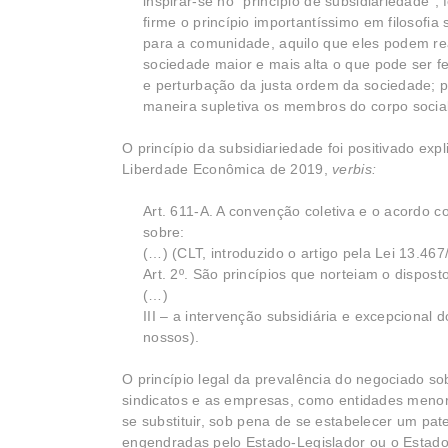
inspirar-se no “princípio de subsidiariedade
firme o princípio importantíssimo em filosofia 
para a comunidade, aquilo que eles podem rea
sociedade maior e mais alta o que pode ser f
e perturbação da justa ordem da sociedade; 
maneira supletiva os membros do corpo social,
O princípio da subsidiariedade foi positivado ex
Liberdade Econômica de 2019,
verbis:
Art. 611-A. A convenção coletiva e o acordo c
sobre:
(…) (CLT, introduzido o artigo pela Lei 13.467
Art. 2º. São princípios que norteiam o disposto
(…)
III – a intervenção subsidiária e excepcional 
nossos).
O princípio legal da prevalência do negociado so
sindicatos e as empresas, como entidades meno
se substituir, sob pena de se estabelecer um pat
engendradas pelo Estado-Legislador ou o Estado