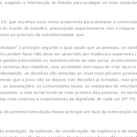
 exigindo a intervenção do Estado para proteger os mais vulnerávei
 14, que escolheu esse nome justamente para destacar a continuid
as do mundo do trabalho, preocupado especialmente com o impacto
quanto ao princípio da subsidiariedade, que:
ariedade” o princípio segundo o qual aquilo que as pessoas, as famíl
os podem fazer não deve ser absorvido por instâncias superiores (
e gestão paternalista ou assistencialista da vida social, promovendo
iniciativa dos cidadãos, uma sociedade civil capaz de criar laços e 
iariedade, as decisões são tomadas ao nível mais próximo possív
de modo que o povo não se depare com decisões já tomadas, mas pos
, as associações, as comunidades locais, as realidades do voluntar
apoiadas, a vida social torna-se mais próxima das pessoas, os serv
as mais criativas e respeitadoras da dignidade de cada um (nº 70) 
ra da primeira formulação desse princípio em face da intervenção d
de orientação, de estímulo, de coordenação, de suplência e de inte