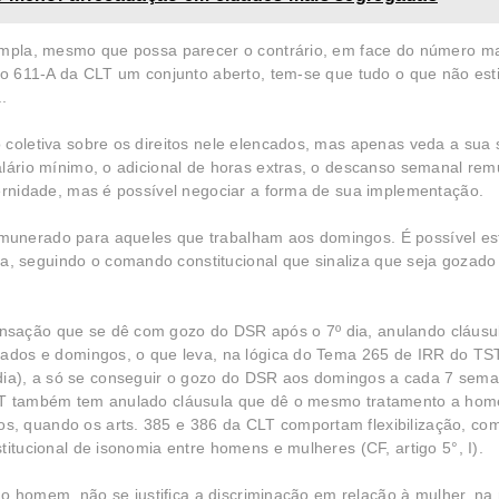
 ampla, mesmo que possa parecer o contrário, em face do número ma
go 611-A da CLT um conjunto aberto, tem-se que tudo o que não estiv
.
 coletiva sobre os direitos nele elencados, mas apenas veda a sua
alário mínimo, o adicional de horas extras, o descanso semanal r
ternidade, mas é possível negociar a forma de sua implementação.
munerado para aqueles que trabalham aos domingos. É possível es
, seguindo o comando constitucional que sinaliza que seja gozad
nsação que se dê com gozo do DSR após o 7º dia, anulando cláus
ábados e domingos, o que leva, na lógica do Tema 265 de IRR do TS
ia), a só se conseguir o gozo do DSR aos domingos a cada 7 sem
TST também tem anulado cláusula que dê o mesmo tratamento a ho
, quando os arts. 385 e 386 da CLT comportam flexibilização, co
titucional de isonomia entre homens e mulheres (CF, artigo 5°, I).
o ao homem, não se justifica a discriminação em relação à mulher, n