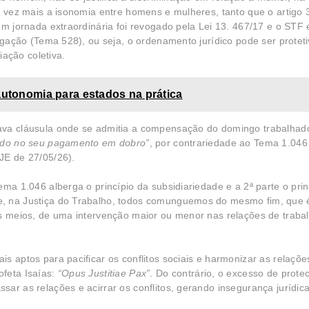
a vez mais a isonomia entre homens e mulheres, tanto que o artigo 
em jornada extraordinária foi revogado pela Lei 13. 467/17 e o STF
vogação (Tema 528), ou seja, o ordenamento jurídico pode ser protet
iação coletiva.
autonomia para estados na prática
lava cláusula onde se admitia a compensação do domingo trabalha
ando no seu pagamento em dobro”
, por contrariedade ao Tema 1.046
JE de 27/05/26).
ema 1.046 alberga o princípio da subsidiariedade e a 2ª parte o prin
e, na Justiça do Trabalho, todos comunguemos do mesmo fim, que
os meios, de uma intervenção maior ou menor nas relações de trabal
 aptos para pacificar os conflitos sociais e harmonizar as relações
ofeta Isaías:
“Opus Justitiae Pax”
. Do contrário, o excesso de prote
ar as relações e acirrar os conflitos, gerando insegurança jurídica