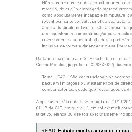
Não socorre a causa dos trabalhadores a afi
matéria, de que “o empregado merece proteção
como absolutamente incapaz e inimputável para
reconhecimento constitucional de sua autonomi
âmbito do direito individual, são as mesmas q
amesquinham a sua contribuição para a soluç
coletivamente que os trabalhadores poderão 
inclusive de forma a defender a plena liberdad
De forma mais ampla, o STF deslindou o Tema 1.
Gilmar Mendes, julgado em 02/06/2022), fixando a
Tema 1.046 – São constitucionais os acordos 
pactuam limitações ou afastamentos de direit
compensatórias, desde que respeitados os dir
A aplicação prática da tese, a partir de 11/11/2
611-B da CLT, em que o 1º, em rol exemplificativo
taxativo, elenca 30 direitos absolutamente indisp
READ
Estudo mostra serviços piores