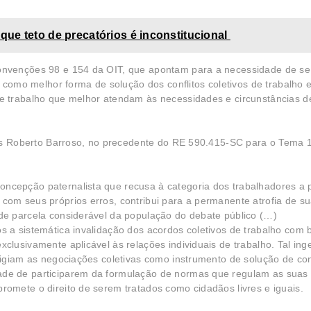
ue teto de precatórios é inconstitucional
nvenções 98 e 154 da OIT, que apontam para a necessidade de se p
 como melhor forma de solução dos conflitos coletivos de trabalho 
 trabalho que melhor atendam às necessidades e circunstâncias d
uís Roberto Barroso, no precedente do RE 590.415-SC para o Tema
ncepção paternalista que recusa à categoria dos trabalhadores a p
 com seus próprios erros, contribui para a permanente atrofia de s
 de parcela considerável da população do debate público (…)
os a sistemática invalidação dos acordos coletivos de trabalho co
clusivamente aplicável às relações individuais de trabalho. Tal inge
tigiam as negociações coletivas como instrumento de solução de conf
ade de participarem da formulação de normas que regulam as suas p
romete o direito de serem tratados como cidadãos livres e iguais.