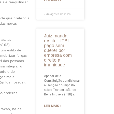
LER MAIS »
s e reequilibrar
7 de agosto de 2026
ade que pretendia
 das novas
Juiz manda
ias, as
restituir ITBI
nº 68).
pago sem
querer por
 um estilo de
empresa com
mobilizar forças
direito à
el das pessoas
imunidade
sa integrar o
iado e do
Apesar de a
iços mais
Constituição condicionar
(grifos nossos).
a isenção do Imposto
sobre Transmissão de
os poderes
Bens Imóveis (ITBI) à
LER MAIS »
gração, há de