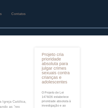
as
Contatos
Projeto cria
prioridade
absoluta para
julgar crimes
sexuais contra
crianças e
adolescentes
O Projeto de Lei
1478/26 estabelece
 Igreja Católica,
prioridade absoluta à
investigação e ao
ntando as
“res