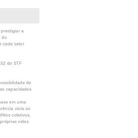
restigiar a
e do
e cada setor
 152 do STF
ossibilidade de
uas capacidades
m base em uma
rência viola os
litos coletivos,
róprias vidas.