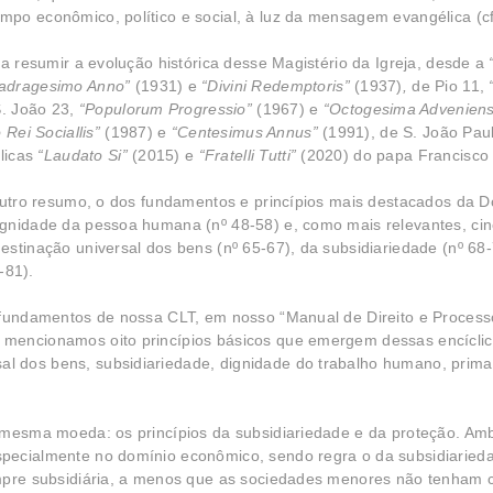
po econômico, político e social, à luz da mensagem evangélica (cfr
 a resumir a evolução histórica desse Magistério da Igreja, desde a
adragesimo Anno”
(1931) e
“Divini Redemptoris”
(1937)
,
de Pio 11,
S. João 23,
“Populorum Progressio”
(1967) e
“Octogesima Adveniens
o Rei Sociallis”
(1987) e
“Centesimus Annus”
(1991), de S. João Pau
clicas
“Laudato Si”
(2015) e
“Fratelli Tutti”
(2020) do papa Francisco (
outro resumo, o dos fundamentos e princípios mais destacados da Do
gnidade da pessoa humana (nº 48-58) e, como mais relevantes, cinc
stinação universal dos bens (nº 65-67), da subsidiariedade (nº 68-
-81).
s fundamentos de nossa CLT, em nosso “Manual de Direito e Process
mencionamos oito princípios básicos que emergem dessas encíclic
 dos bens, subsidiariedade, dignidade do trabalho humano, primaz
 mesma moeda: os princípios da subsidiariedade e da proteção. Amb
pecialmente no domínio econômico, sendo regra o da subsidiaried
empre subsidiária, a menos que as sociedades menores não tenham 