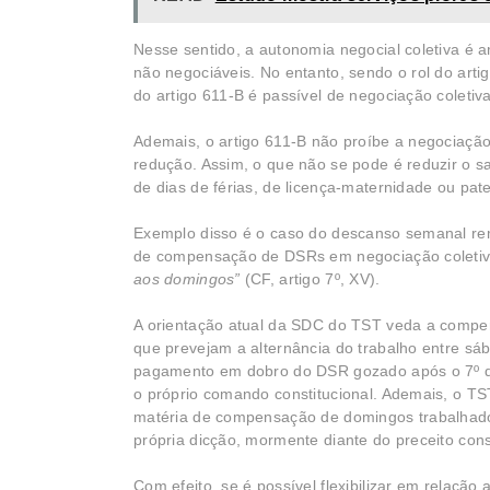
Nesse sentido, a autonomia negocial coletiva é
não negociáveis. No entanto, sendo o rol do arti
do artigo 611-B é passível de negociação coletiva
Ademais, o artigo 611-B não proíbe a negociação
redução. Assim, o que não se pode é reduzir o s
de dias de férias, de licença-maternidade ou pa
Exemplo disso é o caso do descanso semanal re
de compensação de DSRs em negociação coletiva
aos domingos”
(CF, artigo 7º, XV).
A orientação atual da SDC do TST veda a compe
que prevejam a alternância do trabalho entre s
pagamento em dobro do DSR gozado após o 7º d
o próprio comando constitucional. Ademais, o 
matéria de compensação de domingos trabalhados
própria dicção, mormente diante do preceito cons
Com efeito, se é possível flexibilizar em relaçã