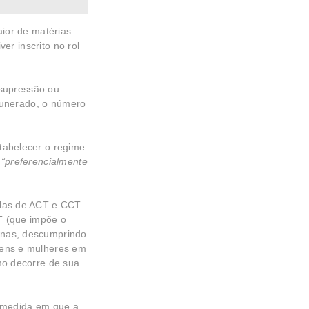
ior de matérias
er inscrito no rol
 supressão ou
emunerado, o número
tabelecer o regime
o
“preferencialmente
ulas de ACT e CCT
T (que impõe o
anas, descumprindo
mens e mulheres em
mo decorre de sua
a medida em que a