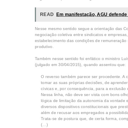
READ
Em manifestação, AGU defende q
Nesse mesmo sentido segue a orientação das Co
negociação coletiva entre sindicatos e empresas,
estabelecimento das condições de remuneração e
produtivo.
Também nesse sentido foi enfático o ministro L
(julgado em 30/04/2015), quando assentou que:
O reverso também parece ser procedente. A co
tomar as suas próprias decisões, de aprender
cívicas e, por consequência, para a exclusão
Nessa linha, não deve ser vista com bons olh
lógica de limitação da autonomia da vontade ex
diversos dispositivos constitucionais que pres
além de recusar aos empregados a possibilid
Trata-se de postura que, de certa forma, comp
(…)