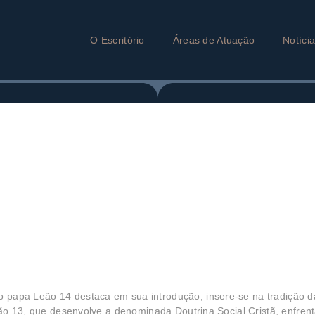
O Escritório
Áreas de Atuação
Notíci
o papa Leão 14 destaca em sua introdução, insere-se na tradição da
o 13, que desenvolve a denominada Doutrina Social Cristã, enfre