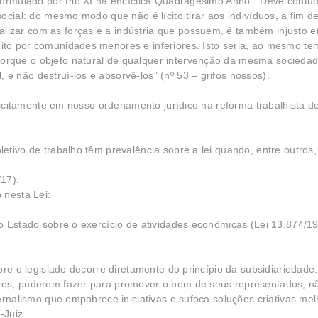
”, formulado por Pio XI na encíclica Quadragesimo Anno: “Deve cont
social: do mesmo modo que não é lícito tirar aos indivíduos, a fim de
lizar com as forças e a indústria que possuem, é também injusto 
eito por comunidades menores e inferiores. Isto seria, ao mesmo t
porque o objeto natural de qualquer intervenção da mesma sociedad
 e não destruí-los e absorvê-los” (nº 53 – grifos nossos).
plicitamente em nosso ordenamento jurídico na reforma trabalhista d
oletivo de trabalho têm prevalência sobre a lei quando, entre outros
/17).
 nesta Lei:
do Estado sobre o exercício de atividades econômicas (Lei 13.874/19)
bre o legislado decorre diretamente do princípio da subsidiariedade
res, puderem fazer para promover o bem de seus representados, n
ernalismo que empobrece iniciativas e sufoca soluções criativas me
-Juiz.