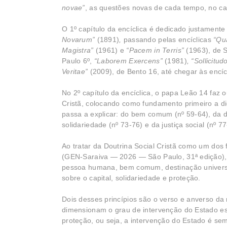
novae”
, as questões novas de cada tempo, no cam
O 1º capítulo da encíclica é dedicado justamente
Novarum”
(1891)
,
passando pelas encíclicas
“Qu
Magistra”
(1961) e
“Pacem in Terris”
(1963), de 
Paulo 6º,
“Laborem Exercens”
(1981)
, “Sollicitud
Veritae”
(2009), de Bento 16, até chegar às encí
No 2º capítulo da encíclica, o papa Leão 14 faz 
Cristã, colocando como fundamento primeiro a di
passa a explicar: do bem comum (nº 59-64), da de
solidariedade (nº 73-76) e da justiça social (nº 77
Ao tratar da Doutrina Social Cristã como um do
(GEN-Saraiva — 2026 — São Paulo, 31ª edição), 
pessoa humana, bem comum, destinação universal
sobre o capital, solidariedade e proteção.
Dois desses princípios são o verso e anverso da
dimensionam o grau de intervenção do Estado es
proteção, ou seja, a intervenção do Estado é s