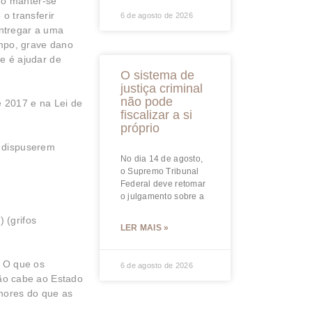
udo manter-se
 o transferir
6 de agosto de 2026
entregar a uma
empo, grave dano
e é ajudar de
O sistema de
justiça criminal
não pode
e 2017 e na Lei de
fiscalizar a si
próprio
, dispuserem
No dia 14 de agosto,
o Supremo Tribunal
Federal deve retomar
o julgamento sobre a
 (grifos
LER MAIS »
. O que os
6 de agosto de 2026
ão cabe ao Estado
lhores do que as