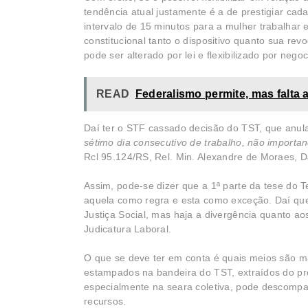
tendência atual justamente é a de prestigiar cad
intervalo de 15 minutos para a mulher trabalhar 
constitucional tanto o dispositivo quanto sua re
pode ser alterado por lei e flexibilizado por negoc
READ
Federalismo permite, mas falta 
Daí ter o STF cassado decisão do TST, que anu
sétimo dia consecutivo de trabalho, não import
Rcl 95.124/RS, Rel. Min. Alexandre de Moraes, D
Assim, pode-se dizer que a 1ª parte da tese do T
aquela como regra e esta como exceção. Daí qu
Justiça Social, mas haja a divergência quanto a
Judicatura Laboral.
O que se deve ter em conta é quais meios são mais
estampados na bandeira do TST, extraídos do pr
especialmente na seara coletiva, pode descompass
recursos.