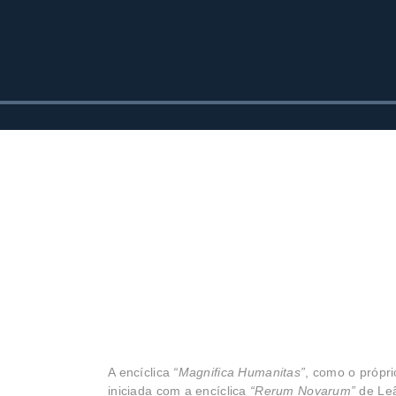
A encíclica
“Magnifica Humanitas”
, como o própri
iniciada com a encíclica
“Rerum Novarum”
de Leã