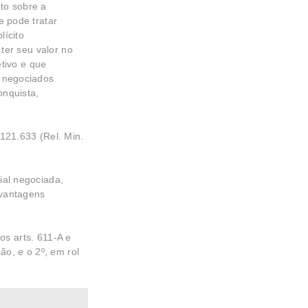
to sobre a
e pode tratar
lícito
ter seu valor no
etivo e que
s negociados
onquista,
121.633 (Rel. Min.
ial negociada,
 vantagens
os arts. 611-A e
ão, e o 2º, em rol