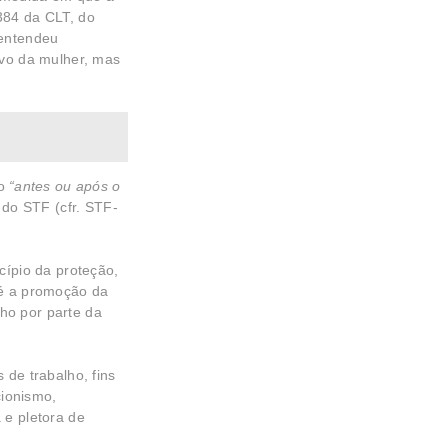
384 da CLT, do
 entendeu
ivo da mulher, mas
do
“antes ou após o
 do STF (cfr. STF-
cípio da proteção,
 é a promoção da
ho por parte da
 de trabalho, fins
cionismo,
 e pletora de