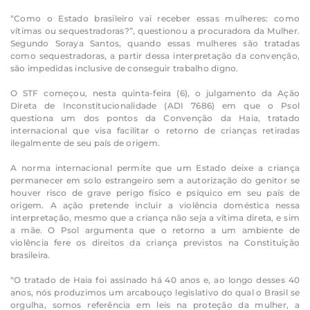
“Como o Estado brasileiro vai receber essas mulheres: como
vítimas ou sequestradoras?”, questionou a procuradora da Mulher.
Segundo Soraya Santos, quando essas mulheres são tratadas
como sequestradoras, a partir dessa interpretação da convenção,
são impedidas inclusive de conseguir trabalho digno.
O STF começou, nesta quinta-feira (6), o julgamento da Ação
Direta de Inconstitucionalidade (ADI 7686) em que o Psol
questiona um dos pontos da Convenção da Haia, tratado
internacional que visa facilitar o retorno de crianças retiradas
ilegalmente de seu país de origem.
A norma internacional permite que um Estado deixe a criança
permanecer em solo estrangeiro sem a autorização do genitor se
houver risco de grave perigo físico e psíquico em seu país de
origem. A ação pretende incluir a violência doméstica nessa
interpretação, mesmo que a criança não seja a vítima direta, e sim
a mãe. O Psol argumenta que o retorno a um ambiente de
violência fere os direitos da criança previstos na Constituição
brasileira.
“O tratado de Haia foi assinado há 40 anos e, ao longo desses 40
anos, nós produzimos um arcabouço legislativo do qual o Brasil se
orgulha, somos referência em leis na proteção da mulher, a