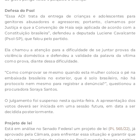
Defesa do Psol
“Essa ADI trata da entrega de crianças e adolescentes para
genitores abusadores e agressores; portanto, clamamos por
Justiça e que a Convenção de Haia seja aplicada de acordo com a
Constituição brasileira”, defendeu a deputada Luciene Cavalcante
(Psol-SP), que falou pelo partido.
Ela chamou a atenção para a dificuldade de se juntar provas da
violência doméstica e defendeu a validade da palavra da vítima
como prova, diante dessa dificuldade.
“Como comprovar se mesmo quando esta mulher coloca o pé na
embaixada brasileira no exterior, que é solo brasileiro, não há
protocolo nem mesmo para registrar a denúncia?”, questionou a
procuradora Soraya Santos.
O julgamento foi suspenso nesta quinta-feira. A apresentação dos
votos deverá ser iniciada em uma sessão futura, em data a ser
decidida posteriormente.
Projeto de lei
Está em análise no Senado Federal um projeto de lei (
PL 565/22
), já
aprovado pela Câmara, para enfrentar essa situação e garantir que
haja retorno imediato da criança ao Brasil quando houver a prática