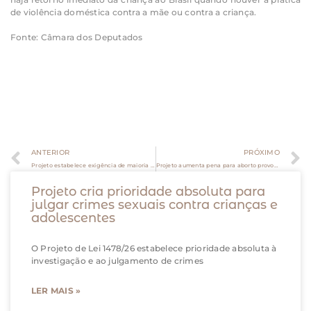
de violência doméstica contra a mãe ou contra a criança.
Fonte: Câmara dos Deputados
ANTERIOR
PRÓXIMO
Projeto estabelece exigência de maioria absoluta de votos para alteração da convenção de condomínio
Projeto aumenta pena para aborto provocado sem o consentimento da gestante
Projeto cria prioridade absoluta para
julgar crimes sexuais contra crianças e
adolescentes
O Projeto de Lei 1478/26 estabelece prioridade absoluta à
investigação e ao julgamento de crimes
LER MAIS »