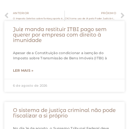
ANTERIOR
PRÓXIMO
O Imposto Seletivo sobre fantasy sports é constitucional?
CNJ torna uso de IA pelo Poder Judiciário mais burocrático, porém mais seguro
Juiz manda restituir ITBI pago sem
querer por empresa com direito à
imunidade
Apesar de a Constituição condicionar a isenção do
Imposto sobre Transmissão de Bens Imóveis (ITBI) à
LER MAIS »
6 de agosto de 2026
O sistema de justiça criminal não pode
fiscalizar a si próprio
No dia 14 de agosto, o Supremo Tribunal Federal deve