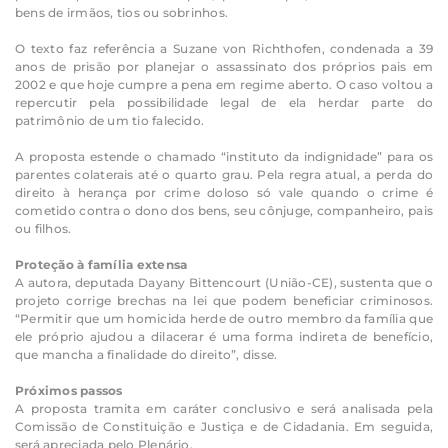
bens de irmãos, tios ou sobrinhos.
O texto faz referência a Suzane von Richthofen, condenada a 39
anos de prisão por planejar o assassinato dos próprios pais em
2002 e que hoje cumpre a pena em regime aberto. O caso voltou a
repercutir pela possibilidade legal de ela herdar parte do
patrimônio de um tio falecido.
A proposta estende o chamado “instituto da indignidade” para os
parentes colaterais até o quarto grau. Pela regra atual, a perda do
direito à herança por crime doloso só vale quando o crime é
cometido contra o dono dos bens, seu cônjuge, companheiro, pais
ou filhos.
Proteção à família extensa
A autora, deputada Dayany Bittencourt (União-CE), sustenta que o
projeto corrige brechas na lei que podem beneficiar criminosos.
“Permitir que um homicida herde de outro membro da família que
ele próprio ajudou a dilacerar é uma forma indireta de benefício,
que mancha a finalidade do direito”, disse.
Próximos passos
A proposta tramita em caráter conclusivo e será analisada pela
Comissão de Constituição e Justiça e de Cidadania. Em seguida,
será apreciada pelo Plenário.