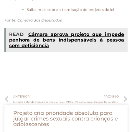
Saiba mais sobre a tramitação de projetos de lei
Fonte:
Câmara dos Deputados
READ
Câmara aprova projeto que impede
penhora de bens indispensáveis à pessoa
com deficiência
ANTERIOR
PRÓXIMO
Ministro defende atuação da Polícia Federal e cooperação com a Interpol
PCC e CV como organizações terroristas: compliance das empresas brasileiras
Projeto cria prioridade absoluta para
julgar crimes sexuais contra crianças e
adolescentes