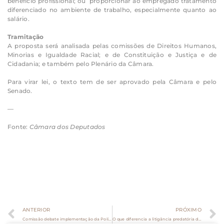
benefício profissional; ou proporcionar ao empregado tratamento
diferenciado no ambiente de trabalho, especialmente quanto ao
salário.
Tramitação
A proposta será analisada pelas comissões de Direitos Humanos,
Minorias e Igualdade Racial; e de Constituição e Justiça e de
Cidadania; e também pelo Plenário da Câmara.
Para virar lei, o texto tem de ser aprovado pela Câmara e pelo
Senado.
—
Fonte:
Câmara dos Deputados
ANTERIOR
PRÓXIMO
Comissão debate implementação da Política Nacional de Atenção à Pessoa Egressa do Sistema Prisional
O que diferencia a litigância predatória das ações legítimas no Judiciário?