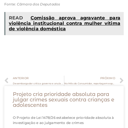
Fonte:
Câmara dos Deputados
READ
Comissão aprova agravante para
violência institucional contra mulher vítima
de violência doméstica
ANTERIOR
PRÓXIMO
Desembargador critica governo e anula quarentena para transação tributária
No Mês do Consumidor, reportagem especial mostra problemas do mercado online
Projeto cria prioridade absoluta para
julgar crimes sexuais contra crianças e
adolescentes
O Projeto de Lei 1478/26 estabelece prioridade absoluta à
investigação e ao julgamento de crimes