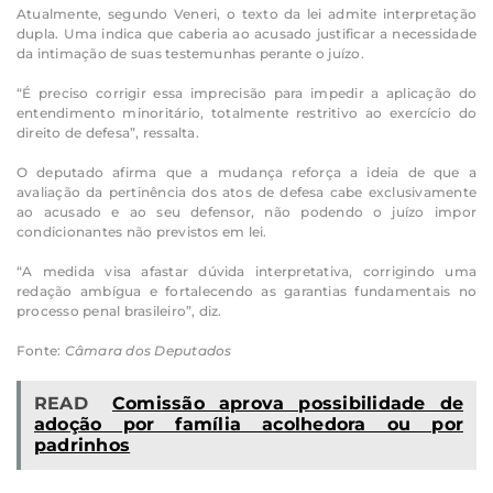
Atualmente, segundo Veneri, o texto da lei admite interpretação
dupla. Uma indica que caberia ao acusado justificar a necessidade
da intimação de suas testemunhas perante o juízo.
“É preciso corrigir essa imprecisão para impedir a aplicação do
entendimento minoritário, totalmente restritivo ao exercício do
direito de defesa”, ressalta.
O deputado afirma que a mudança reforça a ideia de que a
avaliação da pertinência dos atos de defesa cabe exclusivamente
ao acusado e ao seu defensor, não podendo o juízo impor
condicionantes não previstos em lei.
“A medida visa afastar dúvida interpretativa, corrigindo uma
redação ambígua e fortalecendo as garantias fundamentais no
processo penal brasileiro”, diz.
Fonte:
Câmara dos Deputados
READ
Comissão aprova possibilidade de
adoção por família acolhedora ou por
padrinhos