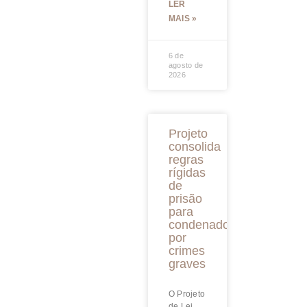
LER
MAIS »
6 de
agosto de
2026
Projeto
consolida
regras
rígidas
de
prisão
para
condenados
por
crimes
graves
O Projeto
de Lei