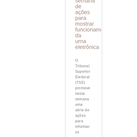
semana
de
ações
para
mostrar
funcionamento
da
urna
eletrônica
O
Tribunal
Superior
Eleitoral
(TSE)
promove
nesta
semana
uma
série de
ações
para
informar
os