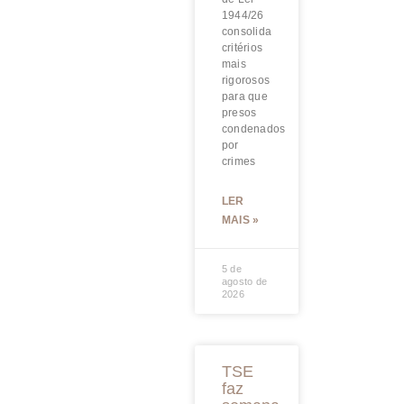
1944/26
consolida
critérios
mais
rigorosos
para que
presos
condenados
por
crimes
LER
MAIS »
5 de
agosto de
2026
TSE
faz