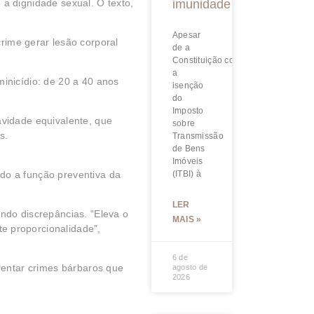
a dignidade sexual. O texto,
imunidade
Apesar
rime gerar lesão corporal
de a
Constituição condicionar
a
inicídio: de 20 a 40 anos
isenção
do
Imposto
avidade equivalente, que
sobre
s.
Transmissão
de Bens
Imóveis
do a função preventiva da
(ITBI) à
LER
ndo discrepâncias. “Eleva o
MAIS »
e proporcionalidade”,
6 de
rentar crimes bárbaros que
agosto de
2026