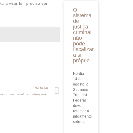
ra virar lei, precisa ser
O
sistema
de
justiça
criminal
não
pode
fiscalizar
a si
próprio
No dia
14 de
agosto, o
PRÓXIMO
Supremo
Ministro reflete sobre a atuação direta do CJF no enfrentamento dos desafios contemporâneos da Justiça Federal
Tribunal
Federal
deve
retomar o
julgamento
sobre a