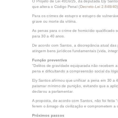
O Projeto de Lei 4916/25, da deputada Ely Santo
que altera o Código Penal (
Decreto-Lei 2.848/40
Para os crimes de estupro e estupro de vulnerá
grave ou morte da vítima.
As penas para o crime de homicídio qualificado 
para 30 a 40 anos.
De acordo com Santos, a discrepância atual das 
atingem bens jurídicos fundamentais (vida, integ
Função preventiva
“Delitos de gravidade equiparada não recebem a
pena e dificultando a compreensão social da lógic
Ely Santos afirmou que unificar a pena em 30 a 
patamar mínimo de punição, evitando que a apli
declarou a parlamentar.
A proposta, de acordo com Santos, não foi feita 
ferem o âmago da civilização e comprometem a c
Próximos passos