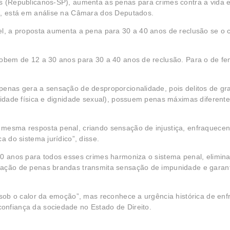
s (Republicanos-SP), aumenta as penas para crimes contra a vida e 
), está em análise na Câmara dos Deputados.
vel, a proposta aumenta a pena para 30 a 40 anos de
reclusão
se o c
sobem de 12 a 30 anos para 30 a 40 anos de reclusão. Para o de fem
penas gera a sensação de desproporcionalidade, pois delitos de gr
ridade física e dignidade sexual), possuem penas máximas diferente
 mesma resposta penal, criando sensação de injustiça, enfraquecen
a do sistema jurídico”, disse.
40 anos para todos esses crimes harmoniza o sistema penal, elimina
cação de penas brandas transmita sensação de impunidade e garant
“sob o calor da emoção”, mas reconhece a urgência histórica de enf
onfiança da sociedade no Estado de Direito.