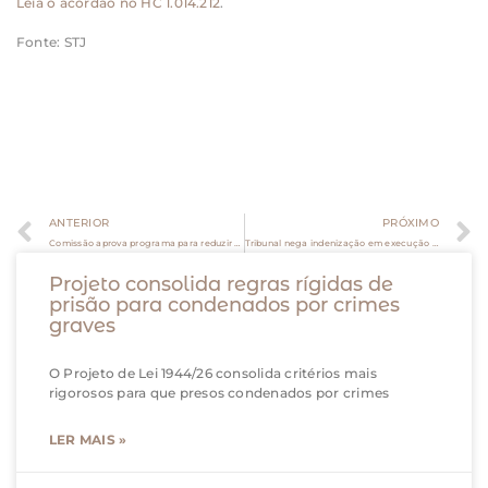
Leia o acórdão no HC 1.014.212
.
Fonte: STJ
ANTERIOR
PRÓXIMO
Comissão aprova programa para reduzir disputas judiciais no setor de beleza
Tribunal nega indenização em execução de alimentos já pagos, mas mantém multa por litigância de má-fé
Projeto consolida regras rígidas de
prisão para condenados por crimes
graves
O Projeto de Lei 1944/26 consolida critérios mais
rigorosos para que presos condenados por crimes
LER MAIS »