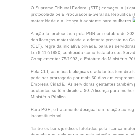
O Supremo Tribunal Federal (STF) começou a julgar
protocolada pela Procuradoria-Geral da República (
maternidade e a licença à adotante para mulheres.
A ação foi protocolada pela PGR em outubro de 202
das licenças-maternidade e adotante previsto na Co
(CLT), regra da iniciativa privada, para as servidora
Lei 8.112/1990, conhecida como Estatuto dos Servid
Complementar 75/1993, o Estatuto do Ministério Púb
Pela CLT, as mães biológicas e adotantes têm direit
pode ser prorrogado por mais 60 dias em empresas
Empresa Cidadã. As servidoras gestantes também p
adotantes só têm direito a 90. A licença para mulher
Ministério Público.
Para PGR, o tratamento desigual em relação ao reg
inconstitucional.
“Entre os bens jurídicos tutelados pela licença-ma
daquele que, pelo parto ou pela adoção, passa a int