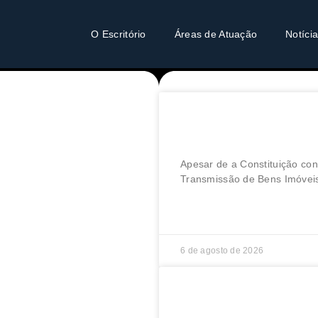
O Escritório
Áreas de Atuação
Notíci
Juiz manda restitui
empresa com direit
Apesar de a Constituição con
Transmissão de Bens Imóveis
LER MAIS »
6 de agosto de 2026
O sistema de justiça
próprio