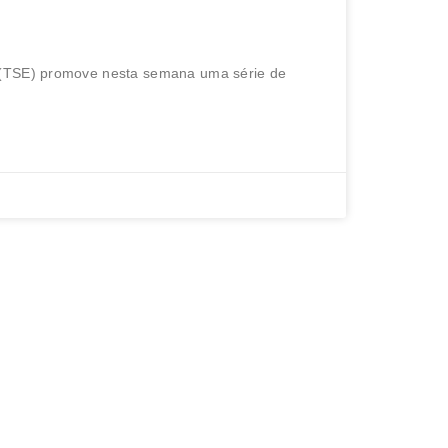
ações para mostrar
na eletrônica
al (TSE) promove nesta semana uma série de