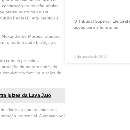
TSE faz semana de 
 construção da relação afetiva.
funcionamento da ur
se pressuposto há de ser
tituição Federal”, argumentou a
O Tribunal Superior Eleitor
ações para informar os
ro Alexandre de Moraes, atendeu
LER MAIS »
entre maternidade biológica e
5 de agosto de 2026
nto com os preceitos
e proteção da maternidade, da
à convivência familiar a salvo de
tra juízes da Lava Jato
odalidade na qual os ministros
iberação presencial. A votação vai