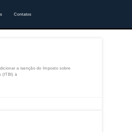
as
Contatos
r ITBI pago sem querer por
o à imunidade
dicionar a isenção do Imposto sobre
 (ITBI) à
 criminal não pode fiscalizar a si