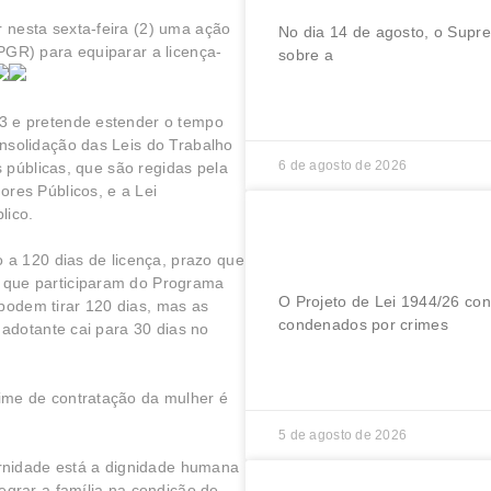
 nesta sexta-feira (2) uma ação
No dia 14 de agosto, o Supr
PGR) para equiparar a licença-
sobre a
LER MAIS »
3 e pretende estender o tempo
nsolidação das Leis do Trabalho
6 de agosto de 2026
s públicas, que são regidas pela
ores Públicos, e a Lei
lico.
Projeto consolida re
condenados por cri
o a 120 dias de licença, prazo que
 que participaram do Programa
O Projeto de Lei 1944/26 con
odem tirar 120 dias, mas as
condenados por crimes
 adotante cai para 30 dias no
LER MAIS »
ime de contratação da mulher é
5 de agosto de 2026
ternidade está a dignidade humana
egrar a família na condição de