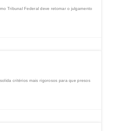
emo Tribunal Federal deve retomar o julgamento
gras rígidas de prisão para
mes graves
solida critérios mais rigorosos para que presos