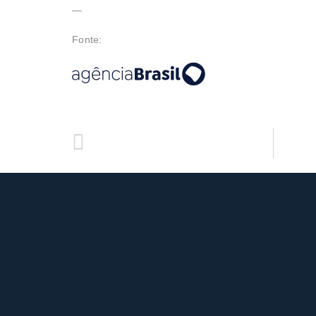
—
Fonte:
ANTERIOR
Desburocratização do setor do turismo não pode atentar contra direitos do passageiro PCD