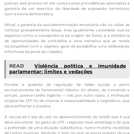
judicial; será preciso ter em conta outras providências associadas à
garantia de um exercício de liberdade de expressão harmônico
com a teoria democrática.
Afinal, a garantia da autodeterminação envolveria não só coibir as
notícias grosseiramente falsas, mas igualmente considerar outros
aspectos como a transparência da origem da fonte, e a existência
de oportunidades de contradita a uma narrativa que se revele
incompatível com o objetivo geral de possibilitar uma deliberação
informada de parte do cidadão.
READ
Violência política e imunidade
parlamentar: limites e vedações
Encarar a questão da regulação de redes sociais a partir
exclusivamente do ferramental clássico do direito, de comando e
sanção, parece tarefa inglória — não por outra razão, a inclinação
original do STF foi de chamar à responsabilidade o Legislativo, que
deve enfrentar a matéria.
A recusa da Casa de Leis no desenvolvimento de tarefa que é sua
deve encontrar, de parte do STF, resposta mais estratégica do que
a pretensão de uma atuação substitutiva, numa matéria revestida
de tantas nuances. Modular o tom do que se possa esperar de sua