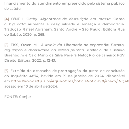
financiamento do atendimento empreendido pelo sistema público
de saúde.
[4]
O’NEIL, Cathy.
Algoritmos de destruição em massa.
Como
o
big data
aumenta a desigualdade e ameaça a democracia.
Tradução Rafael Abraham, Santo André – São Paulo: Editora Rua
do Sabão, 2020, p. 268.
[5]
FISS, Owen M.
A ironia da Liberdade de expressão: Estado,
regulação e diversidade na esfera pública.
Prefácio de Gustavo
Binenbojm e Caio Mário da Silva Pereira Neto; Rio de Janeiro: FGV
Direito Editora, 2022, p. 12-13.
[6]
Extraído do despacho de prorrogação do prazo de conclusão
do Inquérito 4874, havido em 19 de janeiro de 2024, disponível
em
https://www.stf.jus.br/arquivo/cms/noticiaNoticiaStf/anexo/INQ
acesso em 10 de abril de 2024.
FONTE: Conjur