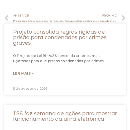
ANTERIOR
PRÓXIMO
Progressão direta do regime fechado para o aberto é legal, decide STJ
Sessão solene celebra os 35 anos de atuação do STJ na concretização de direitos
Projeto consolida regras rígidas de
prisão para condenados por crimes
graves
O Projeto de Lei 1944/26 consolida critérios mais
rigorosos para que presos condenados por crimes
LER MAIS »
5 de agosto de 2026
TSE faz semana de ações para mostrar
funcionamento da urna eletrônica