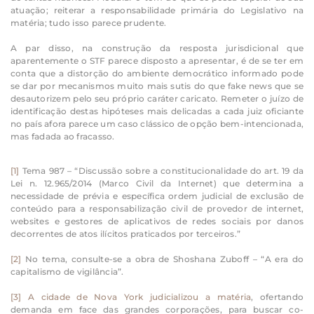
atuação; reiterar a responsabilidade primária do Legislativo na
matéria; tudo isso parece prudente.
A par disso, na construção da resposta jurisdicional que
aparentemente o STF parece disposto a apresentar, é de se ter em
conta que a distorção do ambiente democrático informado pode
se dar por mecanismos muito mais sutis do que fake news que se
desautorizem pelo seu próprio caráter caricato
.
Remeter o juízo de
identificação destas hipóteses mais delicadas a cada juiz oficiante
no país afora parece um caso clássico de opção bem-intencionada,
mas fadada ao fracasso.
[1]
Tema 987 – “Discussão sobre a constitucionalidade do art. 19 da
Lei n. 12.965/2014 (Marco Civil da Internet) que determina a
necessidade de prévia e específica ordem judicial de exclusão de
conteúdo para a responsabilização civil de provedor de internet,
websites e gestores de aplicativos de redes sociais por danos
decorrentes de atos ilícitos praticados por terceiros.”
[2]
No tema, consulte-se a obra de Shoshana Zuboff – “A era do
capitalismo de vigilância”.
[3]
A cidade de Nova York judicializou a matéria
, ofertando
demanda em face das grandes corporações, para buscar co-