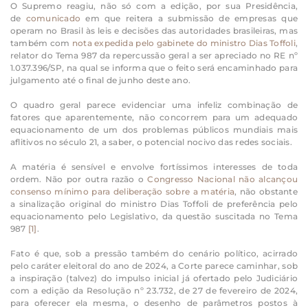
O Supremo reagiu, não só com a edição, por sua Presidência,
de
comunicado
em que reitera a submissão de empresas que
operam no Brasil às leis e decisões das autoridades brasileiras, mas
também com
nota expedida pelo gabinete do ministro Dias Toffoli
,
relator do Tema 987 da repercussão geral a ser apreciado no RE nº
1.037.396/SP, na qual se informa que o feito será encaminhado para
julgamento até o final de junho deste ano.
O quadro geral parece evidenciar uma infeliz combinação de
fatores que aparentemente, não concorrem para um adequado
equacionamento de um dos problemas públicos mundiais mais
aflitivos no século 21, a saber, o potencial nocivo das redes sociais.
A matéria é sensível e envolve fortíssimos interesses de toda
ordem. Não por outra razão o
Congresso Nacional não alcançou
consenso mínimo para deliberação sobre a matéria
, não obstante
a sinalização original do ministro Dias Toffoli de preferência pelo
equacionamento pelo Legislativo, da questão suscitada no Tema
987
[1]
.
Fato é que, sob a pressão também do cenário político, acirrado
pelo caráter eleitoral do ano de 2024, a Corte parece caminhar, sob
a inspiração (talvez) do impulso inicial já ofertado pelo Judiciário
com a edição da Resolução nº 23.732, de 27 de fevereiro de 2024,
para oferecer ela mesma, o desenho de parâmetros postos à