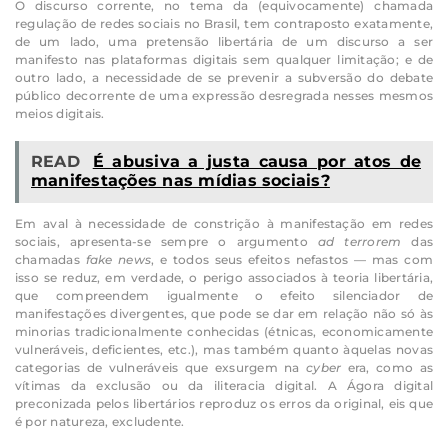
O discurso corrente, no tema da (equivocamente) chamada
regulação de redes sociais no Brasil, tem contraposto exatamente,
de um lado, uma pretensão libertária de um discurso a ser
manifesto nas plataformas digitais sem qualquer limitação; e de
outro lado, a necessidade de se prevenir a subversão do debate
público decorrente de uma expressão desregrada nesses mesmos
meios digitais.
READ
É abusiva a justa causa por atos de
manifestações nas mídias sociais?
Em aval à necessidade de constrição à manifestação em redes
sociais, apresenta-se sempre o argumento
ad terrorem
das
chamadas
fake news
, e todos seus efeitos nefastos — mas com
isso se reduz, em verdade, o perigo associados à teoria libertária,
que compreendem igualmente o efeito silenciador de
manifestações divergentes, que pode se dar em relação não só às
minorias tradicionalmente conhecidas (étnicas, economicamente
vulneráveis, deficientes, etc.), mas também quanto àquelas novas
categorias de vulneráveis que exsurgem na
cyber
era, como as
vítimas da exclusão ou da iliteracia digital. A Ágora digital
preconizada pelos libertários reproduz os erros da original, eis que
é por natureza, excludente.