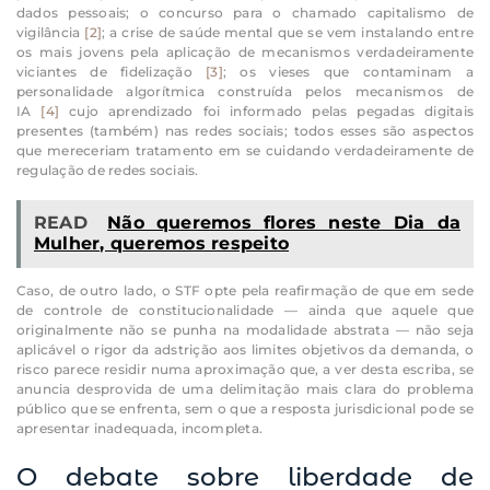
dados pessoais; o concurso para o chamado capitalismo de
vigilância
[2]
; a crise de saúde mental que se vem instalando entre
os mais jovens pela aplicação de mecanismos verdadeiramente
viciantes de fidelização
[3]
; os vieses que contaminam a
personalidade algorítmica construída pelos mecanismos de
IA
[4]
cujo aprendizado foi informado pelas pegadas digitais
presentes (também) nas redes sociais; todos esses são aspectos
que mereceriam tratamento em se cuidando verdadeiramente de
regulação de redes sociais.
READ
Não queremos flores neste Dia da
Mulher, queremos respeito
Caso, de outro lado, o STF opte pela reafirmação de que em sede
de controle de constitucionalidade — ainda que aquele que
originalmente não se punha na modalidade abstrata — não seja
aplicável o rigor da adstrição aos limites objetivos da demanda, o
risco parece residir numa aproximação que, a ver desta escriba, se
anuncia desprovida de uma delimitação mais clara do problema
público que se enfrenta, sem o que a resposta jurisdicional pode se
apresentar inadequada, incompleta.
O debate sobre liberdade de