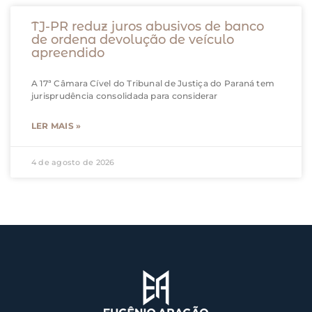
TJ-PR reduz juros abusivos de banco
de ordena devolução de veículo
apreendido
A 17ª Câmara Cível do Tribunal de Justiça do Paraná tem
jurisprudência consolidada para considerar
LER MAIS »
4 de agosto de 2026