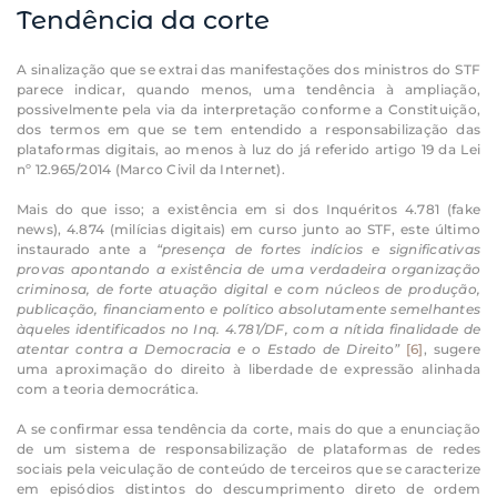
Tendência da corte
A sinalização que se extrai das manifestações dos ministros do STF
parece indicar, quando menos, uma tendência à ampliação,
possivelmente pela via da interpretação conforme a Constituição,
dos termos em que se tem entendido a responsabilização das
plataformas digitais, ao menos à luz do já referido artigo 19 da Lei
nº 12.965/2014 (Marco Civil da Internet).
Mais do que isso; a existência em si dos Inquéritos 4.781 (fake
news), 4.874 (milícias digitais) em curso junto ao STF, este último
instaurado ante a
“presença de fortes indícios e significativas
provas apontando a existência de uma verdadeira organização
criminosa, de forte atuação digital e com núcleos de produção,
publicação, financiamento e político absolutamente semelhantes
àqueles identificados no Inq. 4.781/DF, com a nítida finalidade de
atentar contra a Democracia e o Estado de Direito”
[6]
, sugere
uma aproximação do direito à liberdade de expressão alinhada
com a teoria democrática.
A se confirmar essa tendência da corte, mais do que a enunciação
de um sistema de responsabilização de plataformas de redes
sociais pela veiculação de conteúdo de terceiros que se caracterize
em episódios distintos do descumprimento direto de ordem