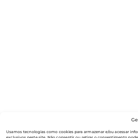
Ge
Usamos tecnologias como cookies para armazenar e/ou acessar inf
exclusivos neste site. Não consentir ou retirar o consentimento pod