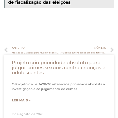
de fiscalização das eleições
ANTERIOR
PRÓXIMO
Moraes dá 24 horas para Musk indicar representante legal no Brasil
TNU adota autenticação em dois fatores no sistema eproc
Projeto cria prioridade absoluta para
julgar crimes sexuais contra crianças e
adolescentes
O Projeto de Lei 1478/26 estabelece prioridade absoluta à
investigação e ao julgamento de crimes
LER MAIS »
7 de agosto de 2026