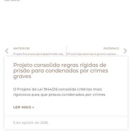
ANTERIOR
PRÓXIMO
Projeto fixa prazos para depoimento especial de crianças e adolescentes vítimas de violência
STF prorroga prazo para governo apresentar plano de ação para Amazônia
Projeto consolida regras rígidas de
prisão para condenados por crimes
graves
O Projeto de Lei 1944/26 consolida critérios mais
rigorosos para que presos condenados por crimes
LER MAIS »
5 de agosto de 2026