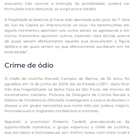
enquanto não ocorrer a extinção da punibilidade, poderá ser
formulada nova denúncia, se surgir prova inédita.
A fragilidade probatória já havia sido apontada pelo juízo da 1ª Vara
do Júri da Capital ao impronunciar os réus: “As testemunhas em
alguns momentos apontam uns como sendo os agressores e em
outros momentos apontam outros, trazendo clara dúvida acerca
de quais seriam efetivamente aqueles que executaram a figura
delitiva e de quais seriam os que efetivamente auxiliaram em tal
empreitada”.
Crime de ódio
O chefe de cozinha Marcelo Campos de Barros, de 35 anos, foi
agredido em 14 de junho de 2009, dia da Parada LGBT+. Após ficar
três dias hospitalizado na Santa Casa de São Paulo, ele morreu de
traumatismo craniano. Policiais da Delegacia de Crimes Raciais e
Delitos de Intolerância (Decradi) investigaram o caso e atribuíram o
ataque a um grupo neonazista que nutre ódio por judeus, negros,
homossexuais e migrantes nordestinos e nortistas.
Segundo o promotor Roberto Tardelli, prevalecendo-se da
superioridade numérica, o grupo espancou o chefe de cozinha,
que era negro e homossexual, por motivo torpe, com meio cruel e