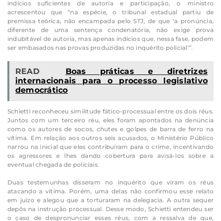
indícios suficientes de autoria e participação, o ministro
acrescentou que “na espécie, o tribunal estadual partiu de
premissa teórica, não encampada pelo STJ, de que ‘a pronúncia,
diferente de uma sentença condenatória, não exige prova
indubitável de autoria, mas apenas indícios que, nessa fase, podem
ser embasados nas provas produzidas no inquérito policial’”.
READ
Boas práticas e diretrizes
internacionais para o processo legislativo
democrático
Schietti reconheceu similitude fático-processual entre os dois réus.
Juntos com um terceiro réu, eles foram apontados na denúncia
como os autores de socos, chutes e golpes de barra de ferro na
vítima. Em relação aos outros seis acusados, o Ministério Público
narrou na inicial que eles contribuíram para o crime, incentivando
os agressores e lhes dando cobertura para avisá-los sobre a
eventual chegada de policiais.
Duas testemunhas disseram no inquérito que viram os réus
atacando a vítima. Porém, uma delas não confirmou esse relato
em juízo e alegou que a torturaram na delegacia. A outra sequer
depôs na instrução processual. Desse modo, Schietti entendeu ser
o caso de despronunciar esses réus, com a ressalva de que,