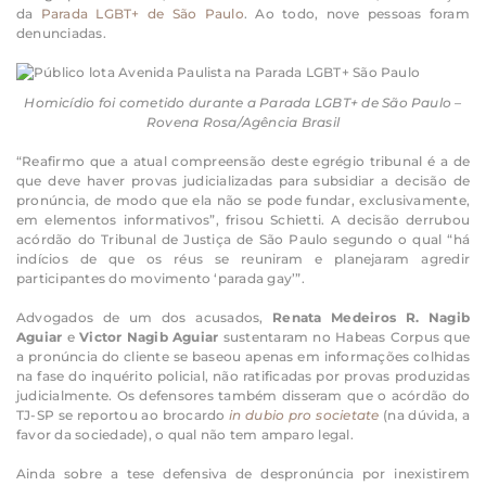
da
Parada LGBT+ de São Paulo
. Ao todo, nove pessoas foram
denunciadas.
Homicídio foi cometido durante a Parada LGBT+ de São Paulo –
Rovena Rosa/Agência Brasil
“Reafirmo que a atual compreensão deste egrégio tribunal é a de
que deve haver provas judicializadas para subsidiar a decisão de
pronúncia, de modo que ela não se pode fundar, exclusivamente,
em elementos informativos”, frisou Schietti. A decisão derrubou
acórdão do Tribunal de Justiça de São Paulo segundo o qual “há
indícios de que os réus se reuniram e planejaram agredir
participantes do movimento ‘parada gay’”.
Advogados de um dos acusados,
Renata Medeiros R. Nagib
Aguiar
e
Victor Nagib Aguiar
sustentaram no Habeas Corpus que
a pronúncia do cliente se baseou apenas em informações colhidas
na fase do inquérito policial, não ratificadas por provas produzidas
judicialmente. Os defensores também disseram que o acórdão do
TJ-SP se reportou ao brocardo
in dubio pro societate
(na dúvida, a
favor da sociedade), o qual não tem amparo legal.
Ainda sobre a tese defensiva de despronúncia por inexistirem