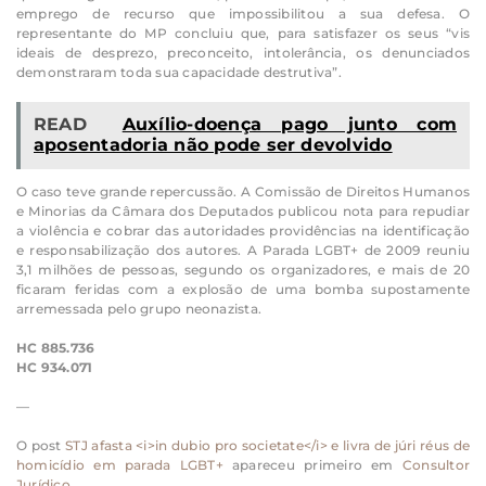
emprego de recurso que impossibilitou a sua defesa. O
representante do MP concluiu que, para satisfazer os seus “vis
ideais de desprezo, preconceito, intolerância, os denunciados
demonstraram toda sua capacidade destrutiva”.
READ
Auxílio-doença pago junto com
aposentadoria não pode ser devolvido
O caso teve grande repercussão. A Comissão de Direitos Humanos
e Minorias da Câmara dos Deputados publicou nota para repudiar
a violência e cobrar das autoridades providências na identificação
e responsabilização dos autores. A Parada LGBT+ de 2009 reuniu
3,1 milhões de pessoas, segundo os organizadores, e mais de 20
ficaram feridas com a explosão de uma bomba supostamente
arremessada pelo grupo neonazista.
HC 885.736
HC 934.071
—
O post
STJ afasta <i>in dubio pro societate</i> e livra de júri réus de
homicídio em parada LGBT+
apareceu primeiro em
Consultor
Jurídico
.