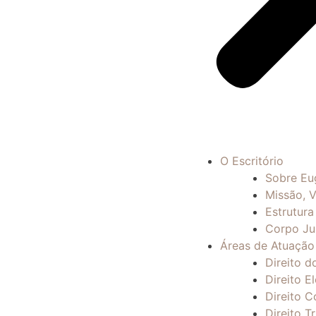
O Escritório
Sobre Eu
Missão, V
Estrutura
Corpo Ju
Áreas de Atuação
Direito d
Direito El
Direito C
Direito Tr