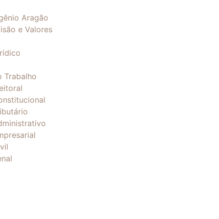
gênio Aragão
isão e Valores
rídico
o Trabalho
eitoral
onstitucional
ibutário
dministrativo
mpresarial
vil
enal