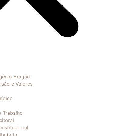
gênio Aragão
isão e Valores
rídico
o Trabalho
eitoral
onstitucional
ibutário