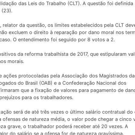
olidação das Leis do Trabalho (CLT). A questão foi definida
 (23).
relator da questão, os limites estabelecidos pela CLT dev
 não excluem o direito à reparação por dano moral nos ter
a caso. O entendimento foi seguido por 8 votos a 2.
sitivos da reforma trabalhista de 2017, que estipularam va
nos morais.
 ações protocoladas pela Associação dos Magistrados da
ogados do Brasil (OAB) e a Confederação Nacional dos
afirmaram que a fixação de valores para pagamento de dan
 prejuízos para os trabalhadores.
ação será de até três vezes o último salário contratual do
a ofensas de natureza média, o valor pode chegar a cinco 
reza grave, o trabalhador poderá receber até 20 vezes. A
or do salário se a ofensa for de natureza gravíssima.