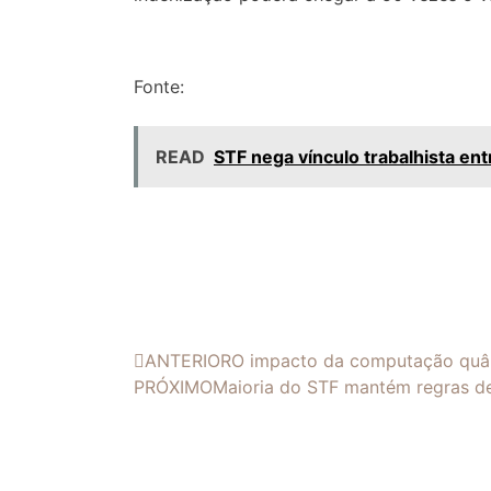
Fonte:
READ
STF nega vínculo trabalhista en
ANTERIOR
O impacto da computação quân
PRÓXIMO
Maioria do STF mantém regras d