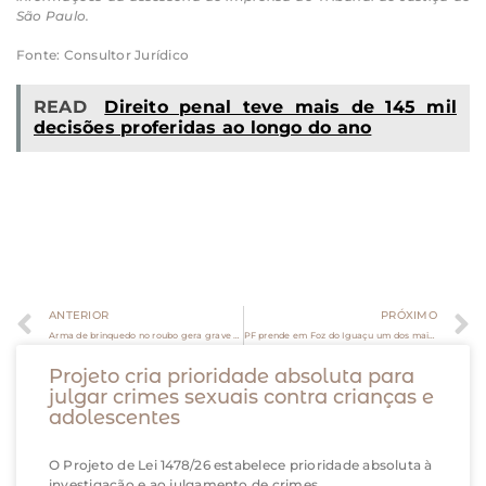
São Paulo.
Fonte: Consultor Jurídico
READ
Direito penal teve mais de 145 mil
decisões proferidas ao longo do ano
ANTERIOR
PRÓXIMO
Arma de brinquedo no roubo gera grave ameaça, decide STJ
PF prende em Foz do Iguaçu um dos maiores narcotraficantes do Uruguai
Projeto cria prioridade absoluta para
julgar crimes sexuais contra crianças e
adolescentes
O Projeto de Lei 1478/26 estabelece prioridade absoluta à
investigação e ao julgamento de crimes