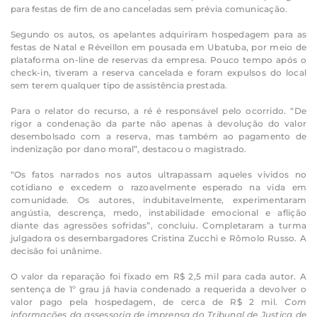
para festas de fim de ano canceladas sem prévia comunicação.
Segundo os autos, os apelantes adquiriram hospedagem para as
festas de Natal e Réveillon em pousada em Ubatuba, por meio de
plataforma on-line de reservas da empresa. Pouco tempo após o
check-in, tiveram a reserva cancelada e foram expulsos do local
sem terem qualquer tipo de assistência prestada.
Para o relator do recurso, a ré é responsável pelo ocorrido. “De
rigor a condenação da parte não apenas à devolução do valor
desembolsado com a reserva, mas também ao pagamento de
indenização por dano moral”, destacou o magistrado.
“Os fatos narrados nos autos ultrapassam aqueles vividos no
cotidiano e excedem o razoavelmente esperado na vida em
comunidade. Os autores, indubitavelmente, experimentaram
angústia, descrença, medo, instabilidade emocional e aflição
diante das agressões sofridas”, concluiu. Completaram a turma
julgadora os desembargadores Cristina Zucchi e Rômolo Russo. A
decisão foi unânime.
O valor da reparação foi fixado em R$ 2,5 mil para cada autor. A
sentença de 1º grau já havia condenado a requerida a devolver o
valor pago pela hospedagem, de cerca de R$ 2 mil.
Com
informações da assessoria de imprensa do Tribunal de Justiça de