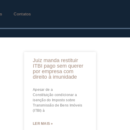
as
Contatos
Juiz manda restituir
ITBI pago sem querer
por empresa com
direito à imunidade
Apesar de a
Constituição condicionar a
isenção do Imposto sobre
Transmissão de Bens Imóveis
(ITBI) à
LER MAIS »