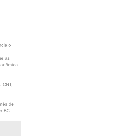
ncia o
ue as
econômica
s CNT,
 mês de
do BC.