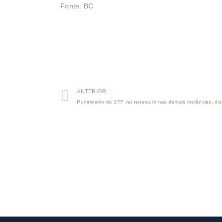
Fonte: BC
ANTERIOR
Punitivismo do STF vai repercutir nas demais instâncias, d