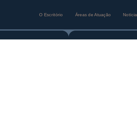
O Escritório
Áreas de Atuação
Notíci