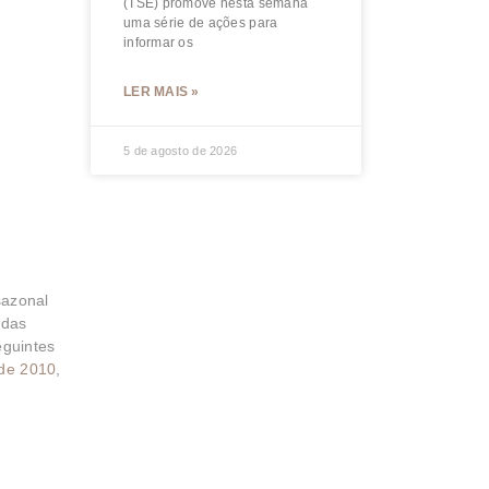
(TSE) promove nesta semana
uma série de ações para
informar os
LER MAIS »
5 de agosto de 2026
sazonal
 das
eguintes
de 2010
,