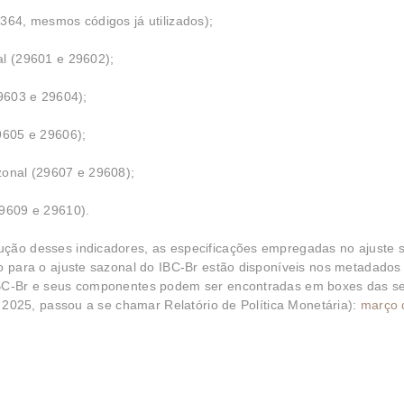
64, mesmos códigos já utilizados);
l (29601 e 29602);
9603 e 29604);
9605 e 29606);
onal (29607 e 29608);
9609 e 29610).
ução desses indicadores, as especificações empregadas no ajuste 
ão para o ajuste sazonal do IBC-Br estão disponíveis nos metadados
 IBC-Br e seus componentes podem ser encontradas em boxes das s
de 2025, passou a se chamar Relatório de Política Monetária):
março 