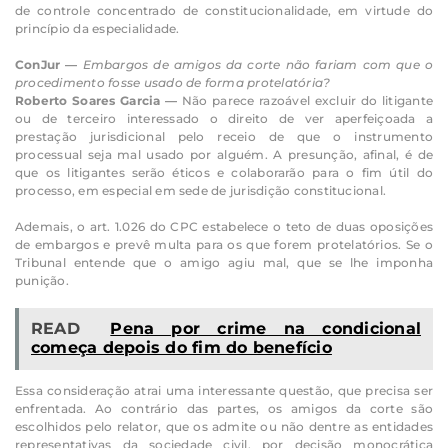
de controle concentrado de constitucionalidade, em virtude do
princípio da especialidade.
ConJur —
Embargos de amigos da corte não fariam com que o
procedimento fosse usado de forma protelatória?
Roberto Soares Garcia —
Não parece razoável excluir do litigante
ou de terceiro interessado o direito de ver aperfeiçoada a
prestação jurisdicional pelo receio de que o instrumento
processual seja mal usado por alguém. A presunção, afinal, é de
que os litigantes serão éticos e colaborarão para o fim útil do
processo, em especial em sede de jurisdição constitucional.
Ademais, o art. 1.026 do CPC estabelece o teto de duas oposições
de embargos e prevê multa para os que forem protelatórios. Se o
Tribunal entende que o amigo agiu mal, que se lhe imponha
punição.
READ
Pena por crime na condicional
começa depois do fim do benefício
Essa consideração atrai uma interessante questão, que precisa ser
enfrentada. Ao contrário das partes, os amigos da corte são
escolhidos pelo relator, que os admite ou não dentre as entidades
representativas da sociedade civil, por decisão monocrática