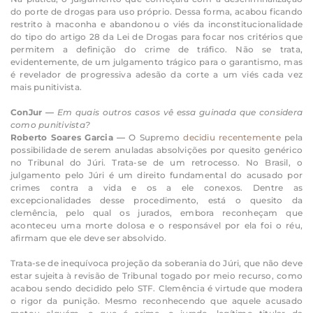
do porte de drogas para uso próprio. Dessa forma, acabou ficando
restrito à maconha e abandonou o viés da inconstitucionalidade
do tipo do artigo 28 da Lei de Drogas para focar nos critérios que
permitem a definição do crime de tráfico. Não se trata,
evidentemente, de um julgamento trágico para o garantismo, mas
é revelador de progressiva adesão da corte a um viés cada vez
mais punitivista.
ConJur —
Em quais outros casos vê essa guinada que considera
como punitivista?
Roberto Soares Garcia —
O Supremo
decidiu recentemente
pela
possibilidade de serem anuladas absolvições por quesito genérico
no Tribunal do Júri. Trata-se de um retrocesso. No Brasil, o
julgamento pelo Júri é um direito fundamental do acusado por
crimes contra a vida e os a ele conexos. Dentre as
excepcionalidades desse procedimento, está o quesito da
clemência, pelo qual os jurados, embora reconheçam que
aconteceu uma morte dolosa e o responsável por ela foi o réu,
afirmam que ele deve ser absolvido.
Trata-se de inequívoca projeção da soberania do Júri, que não deve
estar sujeita à revisão de Tribunal togado por meio recurso, como
acabou sendo decidido pelo STF. Clemência é virtude que modera
o rigor da punição. Mesmo reconhecendo que aquele acusado