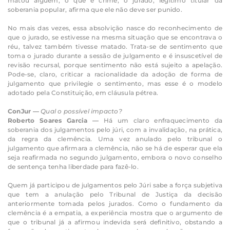
matou alguém, o que é crime, o jurado, legítimo titular da
soberania popular, afirma que ele não deve ser punido.
No mais das vezes, essa absolvição nasce do reconhecimento de
que o jurado, se estivesse na mesma situação que se encontrava o
réu, talvez também tivesse matado. Trata-se de sentimento que
toma o jurado durante a sessão de julgamento e é insuscetível de
revisão recursal, porque sentimento não está sujeito a apelação.
Pode-se, claro, criticar a racionalidade da adoção de forma de
julgamento que privilegie o sentimento, mas esse é o modelo
adotado pela Constituição, em cláusula pétrea.
ConJur —
Qual o possível impacto?
Roberto Soares Garcia —
Há um claro enfraquecimento da
soberania dos julgamentos pelo júri, com a invalidação, na prática,
da regra da clemência. Uma vez anulado pelo tribunal o
julgamento que afirmara a clemência, não se há de esperar que ela
seja reafirmada no segundo julgamento, embora o novo conselho
de sentença tenha liberdade para fazê-lo.
Quem já participou de julgamentos pelo Júri sabe a força subjetiva
que tem a anulação pelo Tribunal de Justiça da decisão
anteriormente tomada pelos jurados. Como o fundamento da
clemência é a empatia, a experiência mostra que o argumento de
que o tribunal já a afirmou indevida será definitivo, obstando a