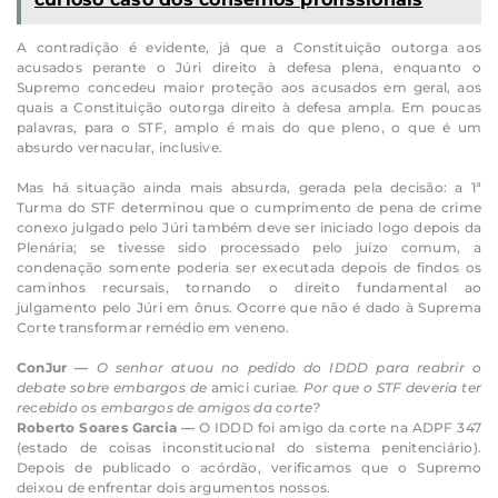
A contradição é evidente, já que a Constituição outorga aos
acusados perante o Júri direito à defesa plena, enquanto o
Supremo concedeu maior proteção aos acusados em geral, aos
quais a Constituição outorga direito à defesa ampla. Em poucas
palavras, para o STF, amplo é mais do que pleno, o que é um
absurdo vernacular, inclusive.
Mas há situação ainda mais absurda, gerada pela decisão: a 1ª
Turma do STF determinou que o cumprimento de pena de crime
conexo julgado pelo Júri também deve ser iniciado logo depois da
Plenária; se tivesse sido processado pelo juízo comum, a
condenação somente poderia ser executada depois de findos os
caminhos recursais, tornando o direito fundamental ao
julgamento pelo Júri em ônus. Ocorre que não é dado à Suprema
Corte transformar remédio em veneno.
ConJur —
O senhor atuou no pedido do IDDD para reabrir o
debate sobre embargos de
amici curiae
. Por que o STF deveria ter
recebido os embargos de amigos da corte?
Roberto Soares Garcia —
O IDDD foi amigo da corte na ADPF 347
(estado de coisas inconstitucional do sistema penitenciário).
Depois de publicado o acórdão, verificamos que o Supremo
deixou de enfrentar dois argumentos nossos.