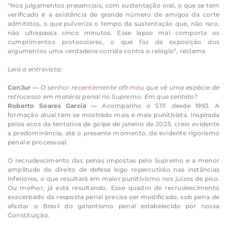
“Nos julgamentos presenciais, com sustentação oral, o que se tem
verificado é a existência de grande número de amigos da corte
admitidos, o que pulveriza o tempo da sustentação que, não raro,
não ultrapassa cinco minutos. Esse lapso mal comporta os
cumprimentos protocolares, o que faz da exposição dos
argumentos uma verdadeira corrida contra o relógio”, reclama.
Leia a entrevista:
ConJur —
O
senhor recentemente afirmou
que vê uma espécie de
retrocesso em matéria penal no Supremo. Em que sentido?
Roberto Soares Garcia —
Acompanho o STF desde 1993. A
formação atual tem se mostrado mais e mais punitivista. Inspirada
pelos ecos da tentativa de golpe de janeiro de 2023, creio evidente
a predominância, até o presente momento, de evidente rigorismo
penal e processual.
O recrudescimento das penas impostas pelo Supremo e a menor
amplitude do direito de defesa logo repercutirão nas instâncias
inferiores, o que resultará em maior punitivismo nos juízos de piso.
Ou melhor, já está resultando. Esse quadro de recrudescimento
exacerbado da resposta penal precisa ser modificado, sob pena de
afastar o Brasil do garantismo penal estabelecido por nossa
Constituição.