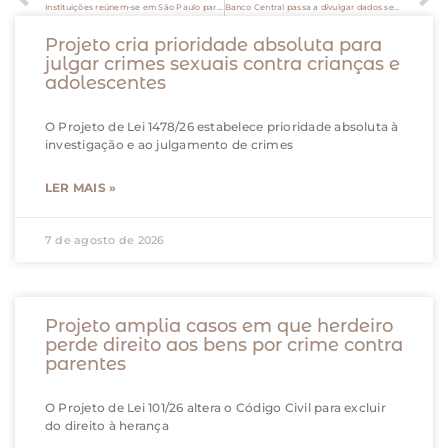
Instituições reúnem-se em São Paulo para debater o aprimoramento de normas previdenciárias e beneficiar milhares de brasileiras(os)
Banco Central passa a divulgar dados setoriais do seu Índice de Atividade Econômica (IBC-Br)
Projeto cria prioridade absoluta para
julgar crimes sexuais contra crianças e
adolescentes
O Projeto de Lei 1478/26 estabelece prioridade absoluta à
investigação e ao julgamento de crimes
LER MAIS »
7 de agosto de 2026
Projeto amplia casos em que herdeiro
perde direito aos bens por crime contra
parentes
O Projeto de Lei 101/26 altera o Código Civil para excluir
do direito à herança