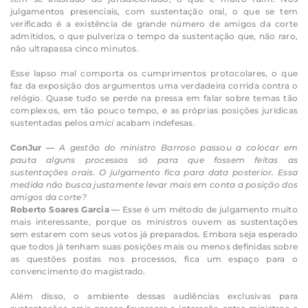
julgamentos presenciais, com sustentação oral, o que se tem
verificado é a existência de grande número de amigos da corte
admitidos, o que pulveriza o tempo da sustentação que, não raro,
não ultrapassa cinco minutos.
Esse lapso mal comporta os cumprimentos protocolares, o que
faz da exposição dos argumentos uma verdadeira corrida contra o
relógio. Quase tudo se perde na pressa em falar sobre temas tão
complexos, em tão pouco tempo, e as próprias posições jurídicas
sustentadas pelos
amici
acabam indefesas.
ConJur —
A gestão do ministro Barroso passou a colocar em
pauta alguns processos só para que fossem feitas as
sustentações orais. O julgamento fica para data posterior. Essa
medida não busca justamente levar mais em conta a posição dos
amigos da corte?
Roberto Soares Garcia —
Esse é um método de julgamento muito
mais interessante, porque os ministros ouvem as sustentações
sem estarem com seus votos já preparados. Embora seja esperado
que todos já tenham suas posições mais ou menos definidas sobre
as questões postas nos processos, fica um espaço para o
convencimento do magistrado.
Além disso, o ambiente dessas audiências exclusivas para