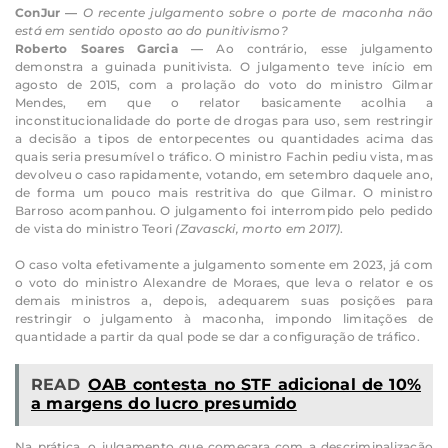
ConJur —
O recente julgamento sobre o porte de maconha não
está em sentido oposto ao do punitivismo?
Roberto Soares Garcia —
Ao contrário, esse julgamento
demonstra a guinada punitivista. O julgamento teve início em
agosto de 2015, com a prolação do voto do ministro Gilmar
Mendes, em que o relator basicamente acolhia a
inconstitucionalidade do porte de drogas para uso, sem restringir
a decisão a tipos de entorpecentes ou quantidades acima das
quais seria presumível o tráfico. O ministro Fachin pediu vista, mas
devolveu o caso rapidamente, votando, em setembro daquele ano,
de forma um pouco mais restritiva do que Gilmar. O ministro
Barroso acompanhou. O julgamento foi interrompido pelo pedido
de vista do ministro Teori
(Zavascki, morto em 2017)
.
O caso volta efetivamente a julgamento somente em 2023, já com
o voto do ministro Alexandre de Moraes, que leva o relator e os
demais ministros a, depois, adequarem suas posições para
restringir o julgamento à maconha, impondo limitações de
quantidade a partir da qual pode se dar a configuração de tráfico.
READ
OAB contesta no STF adicional de 10%
a margens do lucro presumido
Na prática, o julgamento que começara com a descriminalização