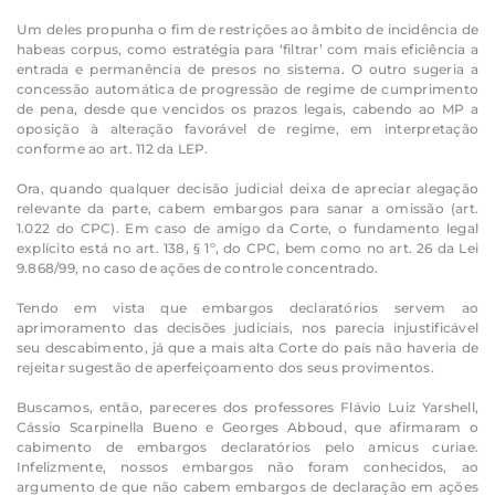
Um deles propunha o fim de restrições ao âmbito de incidência de
habeas corpus, como estratégia para ‘filtrar’ com mais eficiência a
entrada e permanência de presos no sistema. O outro sugeria a
concessão automática de progressão de regime de cumprimento
de pena, desde que vencidos os prazos legais, cabendo ao MP a
oposição à alteração favorável de regime, em interpretação
conforme ao art. 112 da LEP.
Ora, quando qualquer decisão judicial deixa de apreciar alegação
relevante da parte, cabem embargos para sanar a omissão (art.
1.022 do CPC). Em caso de amigo da Corte, o fundamento legal
explícito está no art. 138, § 1º, do CPC, bem como no art. 26 da Lei
9.868/99, no caso de ações de controle concentrado.
Tendo em vista que embargos declaratórios servem ao
aprimoramento das decisões judiciais, nos parecia injustificável
seu descabimento, já que a mais alta Corte do país não haveria de
rejeitar sugestão de aperfeiçoamento dos seus provimentos.
Buscamos, então, pareceres dos professores Flávio Luiz Yarshell,
Cássio Scarpinella Bueno e Georges Abboud, que afirmaram o
cabimento de embargos declaratórios pelo amicus curiae.
Infelizmente, nossos embargos não foram conhecidos, ao
argumento de que não cabem embargos de declaração em ações