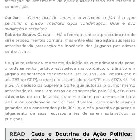
formação do sentimento de que aquele acusado não merece a
condenação.
ConJur —
Outra decisão recente envolvendo o júri é a que
permitiu a prisão imediata após condenação. Qual é sua
avaliação a respeito?
Roberto Soares Garcia —
Há diferenças entre o procedimento de
júri e procedimentos comuns, mas entre elas não está a supressão
antecipada da presunção de inocência dos julgados por crimes
contra a vida.
No que se refere ao momento do início de cumprimento da pena,
o ordenamento jurídico estabelece marco único, o trânsito em
julgado de sentença condenatória (art. 5º, LVII, da Constituição e
art. 283 do CPP), o que já foi assentado pelo STF, nas ADCs 43, 44
e 54. A decisão da Suprema Corte que autoriza o cumprimento
antecipado da pena, em casos de condenação pelo Júri, cria duas
categorias de condenados: os condenados por crimes contra a
vida e os condenados por crimes diversos, outorgando menos
garantias aos condenados pelo Júri, que não poderão aguardar o
julgamento de seus recursos antes de serem submetidos às
punições.
READ
Cade e Doutrina da Ação Política:
curioso caso dos conselhos profissionais