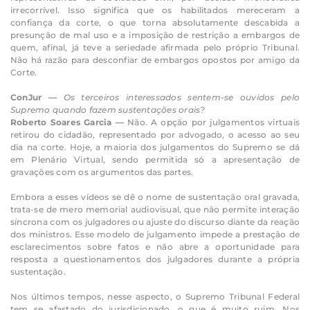
irrecorrível. Isso significa que os habilitados mereceram a
confiança da corte, o que torna absolutamente descabida a
presunção de mal uso e a imposição de restrição a embargos de
quem, afinal, já teve a seriedade afirmada pelo próprio Tribunal.
Não há razão para desconfiar de embargos opostos por amigo da
Corte.
ConJur —
Os terceiros interessados sentem-se ouvidos pelo
Supremo quando fazem sustentações orais?
Roberto Soares Garcia —
Não. A opção por julgamentos virtuais
retirou do cidadão, representado por advogado, o acesso ao seu
dia na corte. Hoje, a maioria dos julgamentos do Supremo se dá
em Plenário Virtual, sendo permitida só a apresentação de
gravações com os argumentos das partes.
Embora a esses vídeos se dê o nome de sustentação oral gravada,
trata-se de mero memorial audiovisual, que não permite interação
síncrona com os julgadores ou ajuste do discurso diante da reação
dos ministros. Esse modelo de julgamento impede a prestação de
esclarecimentos sobre fatos e não abre a oportunidade para
resposta a questionamentos dos julgadores durante a própria
sustentação.
Nos últimos tempos, nesse aspecto, o Supremo Tribunal Federal
tem se afastado do jurisdicionado, o que é muito ruim. Nos