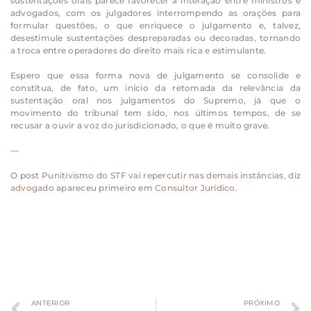
sustentações orais parece favorecer a interação entre ministros e
advogados, com os julgadores interrompendo as orações para
formular questões, o que enriquece o julgamento e, talvez,
desestimule sustentações despreparadas ou decoradas, tornando
a troca entre operadores do direito mais rica e estimulante.
Espero que essa forma nova de julgamento se consolide e
constitua, de fato, um início da retomada da relevância da
sustentação oral nos julgamentos do Supremo, já que o
movimento do tribunal tem sido, nos últimos tempos, de se
recusar a ouvir a voz do jurisdicionado, o que é muito grave.
—
O post
Punitivismo do STF vai repercutir nas demais instâncias, diz
advogado
apareceu primeiro em
Consultor Jurídico
.
ANTERIOR
PRÓXIMO