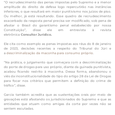
“O recrudescimento das penas impostas pelo Supremo e a menor
amplitude do direito de defesa logo repercutirão nas instâncias
inferiores, o que resultará em maior punitivismo nos juízos de piso.
Ou melhor, já está resultando. Esse quadro de recrudescimento
exacerbado da resposta penal precisa ser modificado, sob pena de
afastar o Brasil do garantismo penal estabelecido por nossa
Constituição”, disse ele em entrevista à revista
eletrônica
Consultor Jurídico.
Ele cita como exemplo as penas impostas aos réus do 8 de janeiro
de 2023, decisões recentes a respeito do Tribunal do Júri e
a
descriminalização da maconha para consumo próprio
.
“Na prática, o julgamento que começara com a descriminalização
do porte de drogas para uso próprio, diante da guinada punitivista,
acabou ficando restrito à maconha. Dessa forma, abandonou o
viés da inconstitucionalidade do tipo do artigo 28 da Lei de Drogas
para focar nos critérios que permitem a definição do crime de
tráfico”, disse.
Garcia também acredita que as sustentações orais por meio de
gravações está afastando os jurisdicionados do Supremo e que as
entidades que atuam como amigas da corte por vezes não se
sentem escutadas.