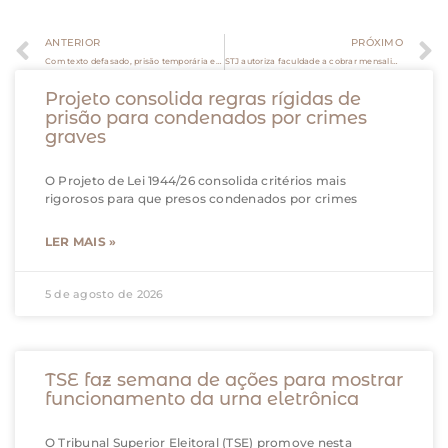
ANTERIOR
PRÓXIMO
Com texto defasado, prisão temporária envelhece mal e desafia sistema cautelar
STJ autoriza faculdade a cobrar mensalidade maior de alunos calouros
Projeto consolida regras rígidas de
prisão para condenados por crimes
graves
O Projeto de Lei 1944/26 consolida critérios mais
rigorosos para que presos condenados por crimes
LER MAIS »
5 de agosto de 2026
TSE faz semana de ações para mostrar
funcionamento da urna eletrônica
O Tribunal Superior Eleitoral (TSE) promove nesta