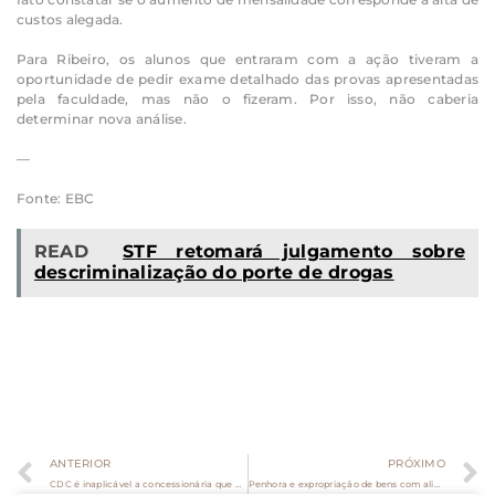
custos alegada.
Para Ribeiro, os alunos que entraram com a ação tiveram a
oportunidade de pedir exame detalhado das provas apresentadas
pela faculdade, mas não o fizeram. Por isso, não caberia
determinar nova análise.
—
Fonte: EBC
READ
STF retomará julgamento sobre
descriminalização do porte de drogas
ANTERIOR
PRÓXIMO
CDC é inaplicável a concessionária que questionou descontos em conta para amortização de dívida da controladora
Penhora e expropriação de bens com alienação fiduciária em execuções civis