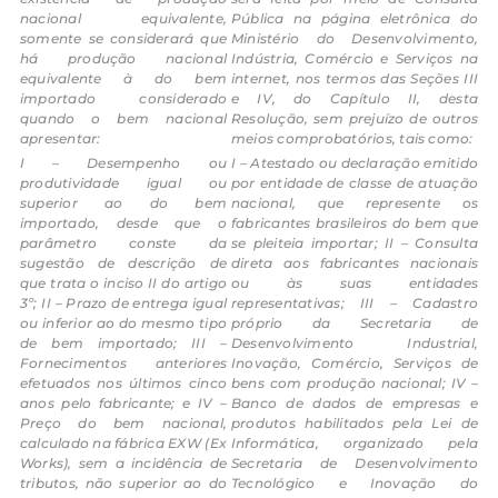
nacional equivalente,
Pública na página eletrônica do
somente se considerará que
Ministério do Desenvolvimento,
há produção nacional
Indústria, Comércio e Serviços na
equivalente à do bem
internet, nos termos das Seções III
importado considerado
e IV, do Capítulo II, desta
quando o bem nacional
Resolução, sem prejuízo de outros
apresentar:
meios comprobatórios, tais como:
I – Desempenho ou
I – Atestado ou declaração emitido
produtividade igual ou
por entidade de classe de atuação
superior ao do bem
nacional, que represente os
importado, desde que o
fabricantes brasileiros do bem que
parâmetro conste da
se pleiteia importar;
II – Consulta
sugestão de descrição de
direta aos fabricantes nacionais
que trata o inciso II do artigo
ou às suas entidades
3º;
II – Prazo de entrega igual
representativas;
III – Cadastro
ou inferior ao do mesmo tipo
próprio da Secretaria de
de bem importado;
III –
Desenvolvimento Industrial,
Fornecimentos anteriores
Inovação, Comércio, Serviços de
efetuados nos últimos cinco
bens com produção nacional;
IV –
anos pelo fabricante; e
IV –
Banco de dados de empresas e
Preço do bem nacional,
produtos habilitados pela Lei de
calculado na fábrica EXW (Ex
Informática, organizado pela
Works), sem a incidência de
Secretaria de Desenvolvimento
tributos, não superior ao do
Tecnológico e Inovação do