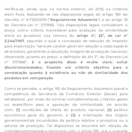
Verifica-se, ainda, que, na norma anterior, de 2019, os critérios
eram fixos, balizando-se nas disposições legais do artigo 190 do
Decreto n° 6.759/2009 (“
Regulamento
Aduaneiro
”) e ao artigo 18
do Decreto-Lei n° 37/1966. Tais disposições legais consideram o
preço como critério inarredável para avaliação da similaridade
entre os produtos nos termos do
artigo 4º, §2º, da Lei n°
3.244/1957
, segundo o qual a concessão de redução do imposto
para importação “
será de caráter geral em relação a cada espécie
de produto, garantida a aquisição integral de produção nacional,
observada, quanto ao preço, a definição do Art.3º, do Decreto-Lei
nº 37/1966
”.
E o propósito disso é muito claro: evitar
discricionariedades, fixando um critério objetivo para a
constatação quanto à existência ou não de similaridade dos
produtos em comparação
.
Como se percebe, o artigo 192 do Regulamento Aduaneiro prevê a
competência da Secretaria de Comércio Exterior (Secex) para
estabelecer, por meio de normas complementares, critérios gerais
ou específicos para a apuração da similaridade, de acordo
com:
(1)
condições de oferta do produto nacional;
(2)
política
econômica geral do governo; e
(3)
a orientação dos órgãos
governamentais incumbidos da política relativa a produtos ou a
setores de produção. Tal dispositivo se encontra em relação de
complementariedade e harmonia com o artigo 190, que o precede