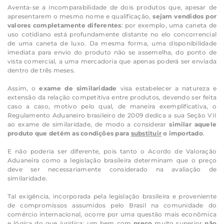
Aventa-se a incomparabilidade de dois produtos que, apesar de
apresentarem o mesmo nome e qualificação,
sejam vendidos por
valores completamente diferentes
: por exemplo, uma caneta de
uso cotidiano está profundamente distante no elo concorrencial
de uma caneta de luxo. Da mesma forma, uma disponibilidade
imediata para envio do produto não se assemelha, do ponto de
vista comercial, a uma mercadoria que apenas poderá ser enviada
dentro de três meses.
Assim, o
exame de similaridade
visa estabelecer a natureza e
extensão da relação competitiva entre produtos, devendo ser feita
caso a caso, motivo pelo qual, de maneira exemplificativa, o
Regulamento Aduaneiro brasileiro de 2009 dedica a sua Seção VII
ao exame de similaridade, de modo a considerar
similar aquele
produto que detém as condições para
substituir
o importado
.
E não poderia ser diferente, pois tanto o Acordo de Valoração
Aduaneira como a legislação brasileira determinam que o preço
deve ser necessariamente considerado na avaliação de
similaridade.
Tal exigência, incorporada pela legislação brasileira e proveniente
de compromissos assumidos pelo Brasil na comunidade do
comércio internacional, ocorre por uma questão mais econômica
e lógica do que jurídica: um bem com
preço
muito superior
não