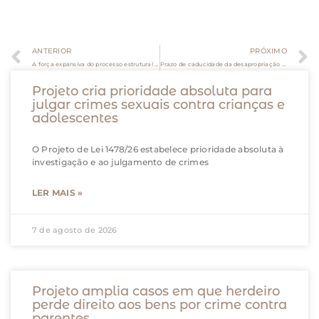
ANTERIOR
PRÓXIMO
A força expansiva do processo estrutural e o direito de livre associação
Prazo de caducidade da desapropriação comum não se aplica no caso de terras quilombolas
Projeto cria prioridade absoluta para
julgar crimes sexuais contra crianças e
adolescentes
O Projeto de Lei 1478/26 estabelece prioridade absoluta à
investigação e ao julgamento de crimes
LER MAIS »
7 de agosto de 2026
Projeto amplia casos em que herdeiro
perde direito aos bens por crime contra
parentes