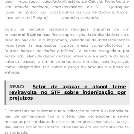
bem importado, calculado
Ministério de Ciência, Tecnologia e
em moeda nacional, com
Inovações; ou
V – Quaisquer
base no preço CIF (
Cost,
outros bancos de dados públicos,
Insurance and Freight
).
quando necessário
.
Como se percebe, resolução revogada dispunha de um
rol
exemplificativo
para fins de apreciação da similaridade entre o
produto nacional e o importado, valendo-se de indeterminações
(reporte-se às expressões “
outros meios comprobatórios
” e
“
outros bancos de dados públicos
”). A norma revogadora, por
outro lado, além de deixar de fazer referência à abertura do texto
anterior, passou a omitir critérios determinados pela legislação
como obrigatórios, tais como o preço do produto e o prazo de
entrega.
READ
Setor de açúcar e álcool teme
reviravolta no STF sobre indenização por
prejuízos
É importante se salientar que a indicação quanto à existência ou
não de similaridade fica a critério das declarações a serem
prestadas por entidades de classes ou empresas nacionais, ou seja,
das partes economicamente interessadas em ver reconhecida tal
similaridade.