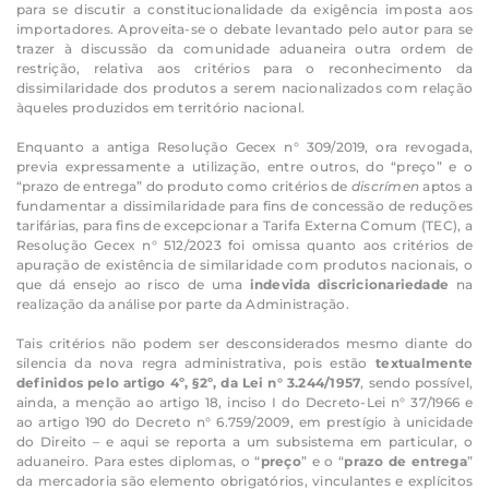
para se discutir a constitucionalidade da exigência imposta aos
importadores. Aproveita-se o debate levantado pelo autor para se
trazer à discussão da comunidade aduaneira outra ordem de
restrição, relativa aos critérios para o reconhecimento da
dissimilaridade dos produtos a serem nacionalizados com relação
àqueles produzidos em território nacional.
Enquanto a antiga Resolução Gecex n° 309/2019, ora revogada,
previa expressamente a utilização, entre outros, do “preço” e o
“prazo de entrega” do produto como critérios de
discrímen
aptos a
fundamentar a dissimilaridade para fins de concessão de reduções
tarifárias, para fins de excepcionar a Tarifa Externa Comum (TEC), a
Resolução Gecex n° 512/2023 foi omissa quanto aos critérios de
apuração de existência de similaridade com produtos nacionais, o
que dá ensejo ao risco de uma
indevida discricionariedade
na
realização da análise por parte da Administração.
Tais critérios não podem ser desconsiderados mesmo diante do
silencia da nova regra administrativa, pois estão
textualmente
definidos pelo artigo 4º, §2º, da Lei n° 3.244/1957
, sendo possível,
ainda, a menção ao artigo 18, inciso I do Decreto-Lei n° 37/1966 e
ao artigo 190 do Decreto n° 6.759/2009, em prestígio à unicidade
do Direito – e aqui se reporta a um subsistema em particular, o
aduaneiro. Para estes diplomas, o “
preço
” e o “
prazo de entrega
”
da mercadoria são elemento obrigatórios, vinculantes e explícitos