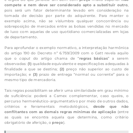
compete e nem deve ser considerado apto a substituir outro
,
pois será um fator determinante levado em consideração na
tomada de decisão por parte do adquirente. Para manter o
exemplo acima, não se vislumbra qualquer concorrência ou
sobreposição de mercados entre as bolsas vendidas no mercado
de luxo com aquelas de uso quotidiano comercializadas em lojas
de departamento.
Para aprofundar o exemplo normativo, a interpretação harmônica
do artigo 190 do Decreto nº 6.759/2009 com o Gatt revela aquilo
que o
caput
do artigo chama de “
regras básicas
” a serem
observadas:
(1)
qualidade equivalente e especificações adequadas à
finalidade a que se destina;
(2)
preço não superior ao custo de
importação; e
(3)
prazo de entrega “normal ou corrente” para o
mesmo tipo de mercadoria.
Tais regras possibilitam se aferir uma similaridade em grau mínimo
de suficiência: poderá a Camex complementar, caso queira, o
percurso hermenêutico-argumentativo por meio de outros dados,
critérios e ferramentais metodológicos,
desde que não
conflitantes com as demais regras mínimas de aplicação
(entre
as quais se encontra aquela que determina, como critério
obrigatório de aferição, o
preço
).