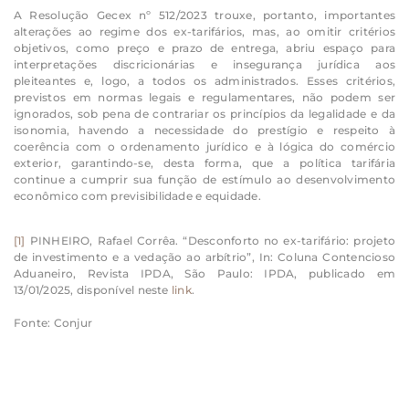
A Resolução Gecex nº 512/2023 trouxe, portanto, importantes
alterações ao regime dos ex-tarifários, mas, ao omitir critérios
objetivos, como preço e prazo de entrega, abriu espaço para
interpretações discricionárias e insegurança jurídica aos
pleiteantes e, logo, a todos os administrados. Esses critérios,
previstos em normas legais e regulamentares, não podem ser
ignorados, sob pena de contrariar os princípios da legalidade e da
isonomia, havendo a necessidade do prestígio e respeito à
coerência com o ordenamento jurídico e à lógica do comércio
exterior, garantindo-se, desta forma, que a política tarifária
continue a cumprir sua função de estímulo ao desenvolvimento
econômico com previsibilidade e equidade.
[1]
PINHEIRO, Rafael Corrêa. “Desconforto no ex-tarifário: projeto
de investimento e a vedação ao arbítrio”, In: Coluna Contencioso
Aduaneiro, Revista IPDA, São Paulo: IPDA, publicado em
13/01/2025, disponível neste
link
.
Fonte: Conjur