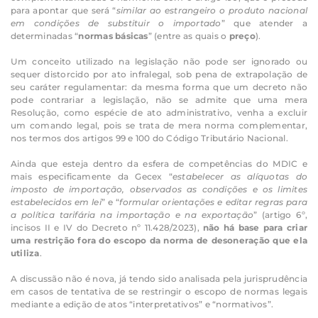
para apontar que será “
similar ao estrangeiro o produto nacional
em condições de substituir o importado
” que atender a
determinadas “
normas básicas
” (entre as quais o
preço
).
Um conceito utilizado na legislação não pode ser ignorado ou
sequer distorcido por ato infralegal, sob pena de extrapolação de
seu caráter regulamentar: da mesma forma que um decreto não
pode contrariar a legislação, não se admite que uma mera
Resolução, como espécie de ato administrativo, venha a excluir
um comando legal, pois se trata de mera norma complementar,
nos termos dos artigos 99 e 100 do Código Tributário Nacional.
Ainda que esteja dentro da esfera de competências do MDIC e
mais especificamente da Gecex “
estabelecer as alíquotas do
imposto de importação, observados as condições e os limites
estabelecidos em lei
” e “
formular orientações e editar regras para
a política tarifária na importação e na exportação
” (artigo 6º,
incisos II e IV do Decreto nº 11.428/2023),
não há base para criar
uma restrição fora do escopo da norma de desoneração que ela
utiliza
.
A discussão não é nova, já tendo sido analisada pela jurisprudência
em casos de tentativa de se restringir o escopo de normas legais
mediante a edição de atos “interpretativos” e “normativos”.