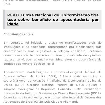
Cruz
READ
Turma Nacional de Uniformização fixa
tese sobre benefício de aposentadoria por
idade
Contribuições orais
Em seguida, foi iniciada a etapa de manifestações orais de
instituições e da sociedade, representada por cidadãs(ãos) que
encaminharam suas sugestões. A seleção considerou critérios
como relevância técnica e institucional, pluralidade de opiniões,
representatividade regional e temática, além da observância da
equidade de gênero e étnico-racial.
Apresentaram contribuições a procuradora-geral federal da
Advocacia-Geral da União (AGU), Adriana Maia Venturini; a
secretária-geral de Atuação Finalística da Defensoria Pública da
União (DPU), Carolina Botelho Moreira de Deus Aguiar; o
subprocurador-geral da República, Eduardo Kurtz Lorenzoni; a
presidente do Instituto Brasileiro de Direito Previdenciário (IBDP),
Gisele Lemos Kravchychyn; e o conselheiro federal da Ordem dos
Advogados do Brasil (OAB), Luiz Cláudio Allemand.