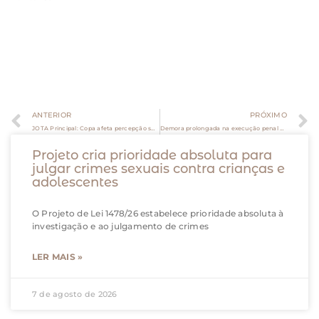
ANTERIOR
PRÓXIMO
JOTA Principal: Copa afeta percepção sobre bets e governo planeja restrições às apostas
Demora prolongada na execução penal gera prescrição e extingue punibilidade
Projeto cria prioridade absoluta para
julgar crimes sexuais contra crianças e
adolescentes
O Projeto de Lei 1478/26 estabelece prioridade absoluta à
investigação e ao julgamento de crimes
LER MAIS »
7 de agosto de 2026