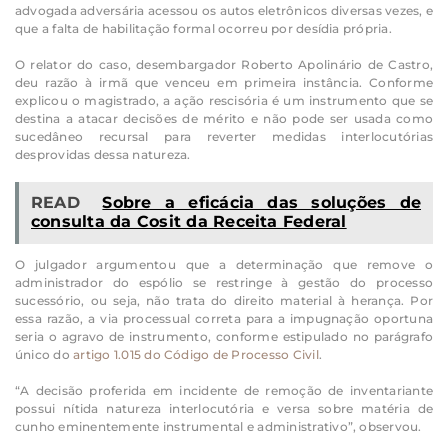
advogada adversária acessou os autos eletrônicos diversas vezes, e
que a falta de habilitação formal ocorreu por desídia própria.
O relator do caso, desembargador Roberto Apolinário de Castro,
deu razão à irmã que venceu em primeira instância. Conforme
explicou o magistrado, a ação rescisória é um instrumento que se
destina a atacar decisões de mérito e não pode ser usada como
sucedâneo recursal para reverter medidas interlocutórias
desprovidas dessa natureza.
READ
Sobre a eficácia das soluções de
consulta da Cosit da Receita Federal
O julgador argumentou que a determinação que remove o
administrador do espólio se restringe à gestão do processo
sucessório, ou seja, não trata do direito material à herança. Por
essa razão, a via processual correta para a impugnação oportuna
seria o agravo de instrumento, conforme estipulado no parágrafo
único do
artigo 1.015 do Código de Processo Civil
.
“A decisão proferida em incidente de remoção de inventariante
possui nítida natureza interlocutória e versa sobre matéria de
cunho eminentemente instrumental e administrativo”, observou.