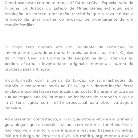
Com base neste entendimento, a 4ª Câmara Cível Especializada do
Tribunal de Justiça do Estado de Minas Gerais extinguiu sem
resolução do mérito uma ação rescisória que visava anular a
remoção de uma mulher do encargo de inventariante de um
espólio familiar.
O litígio tem origem em um incidente de remoção de
inventariante ajuizado por uma herdeira contra a sua irmã. O juízo
da 1ª Vara Cível da Comarca de Leopoldina (MG) atendeu ao
pedido, afastou a inventariante original e nomeou a autora do
processo para a função.
Inconformada com a perda da função de administradora do
espólio, a requerente pediu ao TJ-MG que a determinação fosse
anulada e que ela fosse reconduzida ao posto. Ela argumentou que
sua advogada não foi intimada no incidente de remoção e que a
irmã teria agido com má-fé processual para obter vantagem
indevida.
Ao apresentar contestação, a irmã que obteve vitória em primeiro
grau alegou que a decisão atacada tem natureza interlocutória e
não resolve o mérito, o que impede a rescisão baseada no artigo
966 do Código de Processo Civil. No mérito, argumentou que a