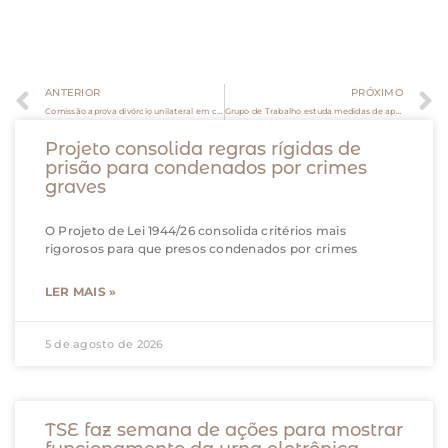
ANTERIOR
PRÓXIMO
Comissão aprova divórcio unilateral em cartório para vítima de violência doméstica
Grupo de Trabalho estuda medidas de aprimoramento no cumprimento de sentenças em ações coletivas na Justiça Federal
Projeto consolida regras rígidas de
prisão para condenados por crimes
graves
O Projeto de Lei 1944/26 consolida critérios mais
rigorosos para que presos condenados por crimes
LER MAIS »
5 de agosto de 2026
TSE faz semana de ações para mostrar