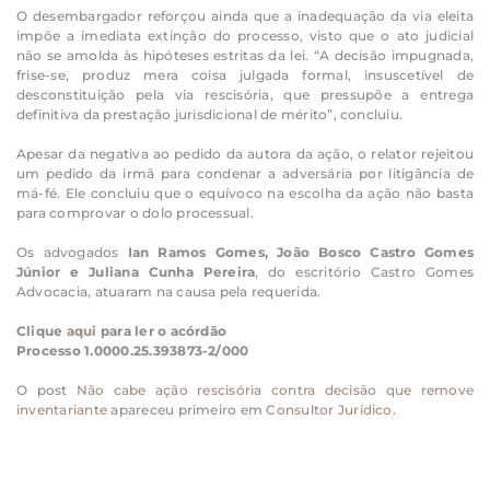
O desembargador reforçou ainda que a inadequação da via eleita
impõe a imediata extinção do processo, visto que o ato judicial
não se amolda às hipóteses estritas da lei. “A decisão impugnada,
frise-se, produz mera coisa julgada formal, insuscetível de
desconstituição pela via rescisória, que pressupõe a entrega
definitiva da prestação jurisdicional de mérito”, concluiu.
Apesar da negativa ao pedido da autora da ação, o relator rejeitou
um pedido da irmã para condenar a adversária por litigância de
má-fé. Ele concluiu que o equívoco na escolha da ação não basta
para comprovar o dolo processual.
Os advogados
Ian Ramos Gomes, João Bosco Castro Gomes
Júnior e Juliana Cunha Pereira
, do escritório Castro Gomes
Advocacia, atuaram na causa pela requerida.
Clique
aqui
para ler o acórdão
Processo 1.0000.25.393873-2/000
O post
Não cabe ação rescisória contra decisão que remove
inventariante
apareceu primeiro em
Consultor Jurídico
.