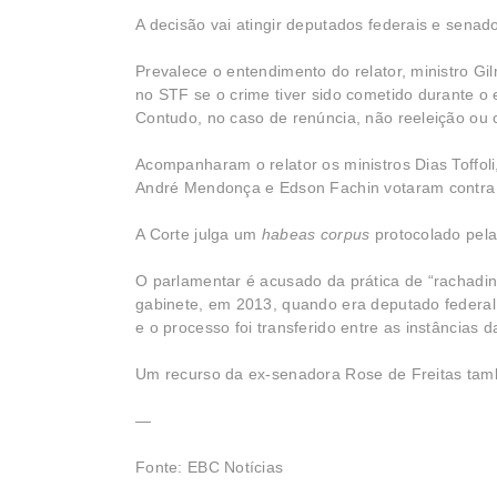
A decisão vai atingir deputados federais e sena
Prevalece o entendimento do relator, ministro Gi
no STF se o crime tiver sido cometido durante o 
Contudo, no caso de renúncia, não reeleição ou 
Acompanharam o relator os ministros Dias Toffoli
André Mendonça e Edson Fachin votaram contra a
A Corte julga um
habeas corpus
protocolado pel
O parlamentar é acusado da prática de “rachadinh
gabinete, em 2013, quando era deputado federal. 
e o processo foi transferido entre as instâncias d
Um recurso da ex-senadora Rose de Freitas tam
—
Fonte: EBC Notícias