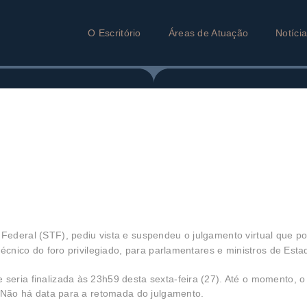
O Escritório
Áreas de Atuação
Notíci
Federal (STF), pediu vista e suspendeu o julgamento virtual que p
écnico do foro privilegiado, para parlamentares e ministros de Esta
eria finalizada às 23h59 desta sexta-feira (27). Até o momento, o
. Não há data para a retomada do julgamento.