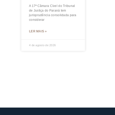
A 17ª Câmara Cível do Tribunal
de Justiça do Paraná tem
jurisprudência consolidada para
considerar
LER MAIS »
4 de agosto de 2026