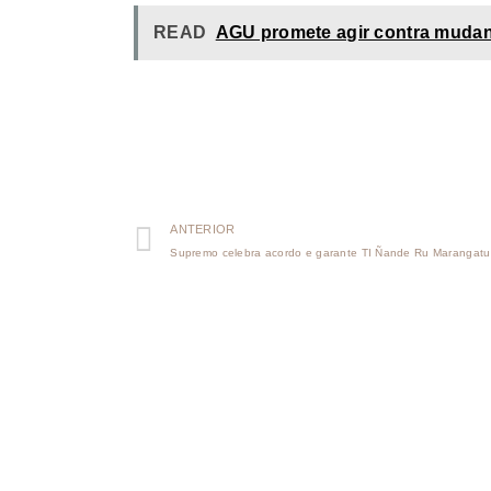
READ
AGU promete agir contra mudanç
ANTERIOR
Supremo celebra acordo e garante TI Ñande Ru Marangatu