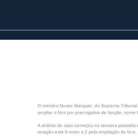
O ministro Nunes Marques, do Supremo Tribunal 
ampliar o foro por prerrogativa de função, nome t
A análise do caso começou na semana passada e s
votação está 6 votos a 2 pela ampliação do foro