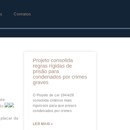
as
Contatos
Projeto consolida
regras rígidas de
prisão para
condenados por crimes
graves
O Projeto de Lei 1944/26
ode
consolida critérios mais
do.
rigorosos para que presos
condenados por crimes
 placar da
LER MAIS »