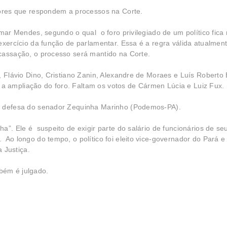
dores que respondem a processos na Corte.
lmar Mendes, segundo o qual o foro privilegiado de um político fica
exercício da função de parlamentar. Essa é a regra válida atualment
cassação, o processo será mantido na Corte.
, Flávio Dino, Cristiano Zanin, Alexandre de Moraes e Luís Roberto 
 ampliação do foro. Faltam os votos de Cármen Lúcia e Luiz Fux.
a defesa do senador Zequinha Marinho (Podemos-PA).
a”. Ele é suspeito de exigir parte do salário de funcionários de se
Ao longo do tempo, o político foi eleito vice-governador do Pará e
a Justiça.
bém é julgado.