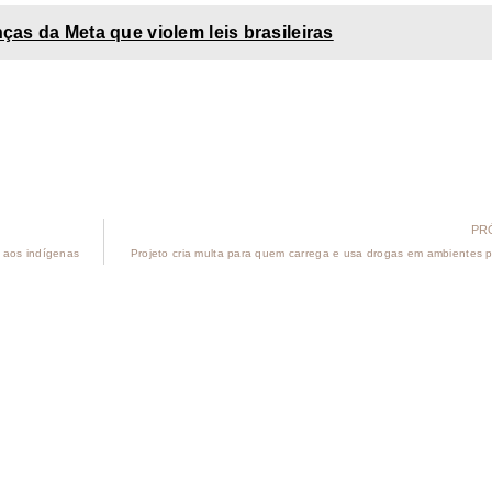
as da Meta que violem leis brasileiras
PR
 aos indígenas
Projeto cria multa para quem carrega e usa drogas em ambientes p