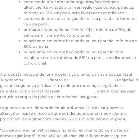
condenado por comandar organização criminosa
ultraviolenta voltada a crimes hediondos ou equiparados:
mínimo de 75% da pena, sem livramento condicional;
condenado por constituição de milícia privada: mínimo de
75% da pena;
primário condenado por feminicídio: mínimo de 75% da
pena, sem livramento condicional;
reincidente em crime hediondo ou equiparado: mínimo de
80% da pena;
reincidente em crime hediondo ou equiparado com
resultado morte: mínimo de 85% da pena, sem livramento
condicional.
A proposta restaura de forma definitiva o texto da chamada Lei Raul
Jungmann (
Lei 15.358/26
) dentro da
Lei de Execução Penal
. O objetivo é
garantir segurança jurídica e impedir que mudanças legislativas
recentes, como as trazidas pela
Lei da Dosimetria
, abram brechas para
reduzir o tempo de prisão de criminosos perigosos.
Segundo o autor, deputado Paulo Abi-Ackel (PSDB-MG), sem as
alterações, existe o risco de que condenados por crimes violentos
progridam de regime com apenas 16% ou 25% da pena cumprida.
“O objetivo é evitar retrocessos no endurecimento do combate ao
crime organizado”, disse Abi-Ackel. Para ele, é fundamental que o