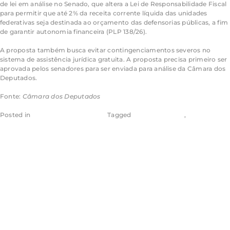
de lei em análise no Senado, que altera a Lei de Responsabilidade Fiscal
para permitir que até 2% da receita corrente líquida das unidades
federativas seja destinada ao orçamento das defensorias públicas, a fim
de garantir autonomia financeira (PLP 138/26).
A proposta também busca evitar contingenciamentos severos no
sistema de assistência jurídica gratuita. A proposta precisa primeiro ser
aprovada pelos senadores para ser enviada para análise da Câmara dos
Deputados.
Fonte:
Câmara dos Deputados
Posted in
Câmara dos Deputados
Tagged
Aragão & Tomaz
,
Eugênio
Aragão
Comissão aprova
uso de FGTS de