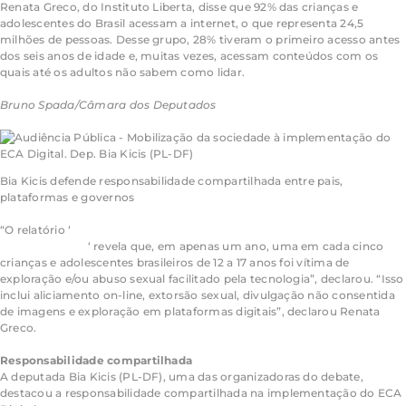
Renata Greco, do Instituto Liberta, disse que 92% das crianças e
adolescentes do Brasil acessam a internet, o que representa 24,5
milhões de pessoas. Desse grupo, 28% tiveram o primeiro acesso antes
dos seis anos de idade e, muitas vezes, acessam conteúdos com os
quais até os adultos não sabem como lidar.
Bruno Spada/Câmara dos Deputados
Bia Kicis defende responsabilidade compartilhada entre pais,
plataformas e governos
“O relatório ‘
Enfrentando a Violência Sexual Contra Crianças Facilitada
pela Tecnologia
‘ revela que, em apenas um ano, uma em cada cinco
crianças e adolescentes brasileiros de 12 a 17 anos foi vítima de
exploração e/ou abuso sexual facilitado pela tecnologia”, declarou. “Isso
inclui aliciamento on-line, extorsão sexual, divulgação não consentida
de imagens e exploração em plataformas digitais”, declarou Renata
Greco.
Responsabilidade compartilhada
A deputada Bia Kicis (PL-DF), uma das organizadoras do debate,
destacou a responsabilidade compartilhada na implementação do ECA