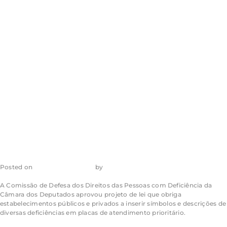
novas regras para
placas de
atendimento
prioritário
Posted on
10 de julho de 2026
by
admin_ea
A Comissão de Defesa dos Direitos das Pessoas com Deficiência da
Câmara dos Deputados aprovou projeto de lei que obriga
estabelecimentos públicos e privados a inserir símbolos e descrições de
diversas deficiências em placas de atendimento prioritário.