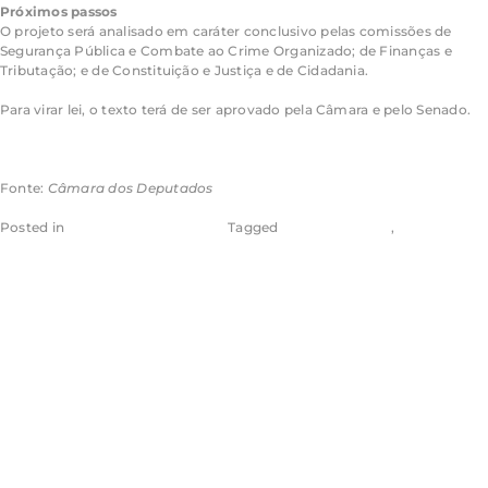
Próximos passos
O projeto será analisado em caráter conclusivo pelas comissões de
Segurança Pública e Combate ao Crime Organizado; de Finanças e
Tributação; e de Constituição e Justiça e de Cidadania.
Para virar lei, o texto terá de ser aprovado pela Câmara e pelo Senado.
Saiba mais sobre a tramitação de projetos de lei
Fonte:
Câmara dos Deputados
Posted in
Câmara dos Deputados
Tagged
Aragão & Tomaz
,
Eugênio
Aragão
Comissão aprova
proposta com