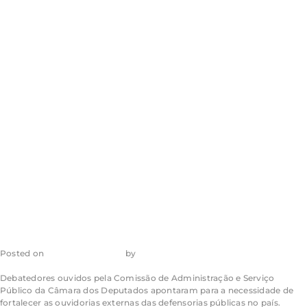
de ouvidorias
externas das
defensorias
públicas
Posted on
2 de julho de 2026
by
admin_ea
Debatedores ouvidos pela Comissão de Administração e Serviço
Público da Câmara dos Deputados apontaram para a necessidade de
fortalecer as ouvidorias externas das defensorias públicas no país.