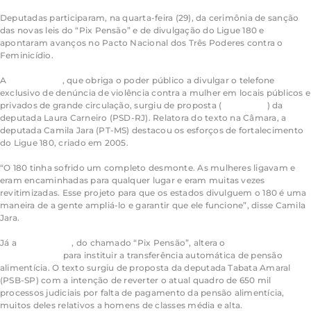
Deputadas participaram, na quarta-feira (29), da cerimônia de sanção
das novas leis do “Pix Pensão” e de divulgação do Ligue 180 e
apontaram avanços no Pacto Nacional dos Três Poderes contra o
Feminicídio.
A
Lei 15.478/26
, que obriga o poder público a divulgar o telefone
exclusivo de denúncia de violência contra a mulher em locais públicos e
privados de grande circulação, surgiu de proposta (
PL 5465/16
) da
deputada Laura Carneiro (PSD-RJ). Relatora do texto na Câmara, a
deputada Camila Jara (PT-MS) destacou os esforços de fortalecimento
do Ligue 180, criado em 2005.
“O 180 tinha sofrido um completo desmonte. As mulheres ligavam e
eram encaminhadas para qualquer lugar e eram muitas vezes
revitimizadas. Esse projeto para que os estados divulguem o 180 é uma
maneira de a gente ampliá-lo e garantir que ele funcione”, disse Camila
Jara.
Já a
Lei 15.479/26
, do chamado “Pix Pensão”, altera o
Código de
Processo Civil
para instituir a transferência automática de pensão
alimentícia. O texto surgiu de proposta da deputada Tabata Amaral
(PSB-SP) com a intenção de reverter o atual quadro de 650 mil
processos judiciais por falta de pagamento da pensão alimentícia,
muitos deles relativos a homens de classes média e alta.