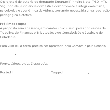
O projeto é de autoria do deputado Emanuel Pinheiro Neto (PSD-MT).
Segundo ele, a violência doméstica compromete a integridade física,
psicológica e econômica da vítima, tornando necessária uma reparação
pedagógica e efetiva.
Próximas etapas
A proposta será analisada, em caráter conclusivo, pelas comissões de
Trabalho; de Finanças e Tributação; e de Constituição e Justiça e de
Cidadania.
Para virar lei, o texto precisa ser aprovado pela Câmara e pelo Senado.
Saiba mais sobre a tramitação de projetos de lei
Fonte:
Câmara dos Deputados
Posted in
Câmara dos Deputados
Tagged
Aragão & Tomaz
,
Eugênio
Aragão
Ativistas e