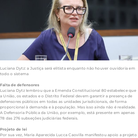
Luciana Dytz: a Justiça será elitista enquanto não houver ouvidoria em
todo o sistema
Falta de defensores
Luciana Dytz lembrou que a Emenda Constitucional 80 estabelece que
a União, os estados e o Distrito Federal devem garantir a presença de
defensores públicos em todas as unidades jurisdicionais, de forma
proporcional à demanda e à população. Mas isso ainda não é realidade.
A Defensoria Pública da União, por exemplo, está presente em apenas
78 das 276 subseções judiciárias federais.
Projeto de lei
Por sua vez, Maria Aparecida Lucca Caovilla manifestou apoio a projeto