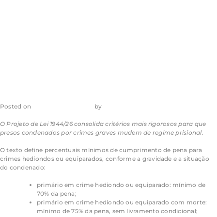
condenados por
crimes graves
Posted on
5 de agosto de 2026
by
admin_ea
O Projeto de Lei 1944/26 consolida critérios mais rigorosos para que
presos condenados por crimes graves mudem de regime prisional.
O texto define percentuais mínimos de cumprimento de pena para
crimes hediondos ou equiparados, conforme a gravidade e a situação
do condenado:
primário em crime hediondo ou equiparado: mínimo de
70% da pena;
primário em crime hediondo ou equiparado com morte:
mínimo de 75% da pena, sem livramento condicional;