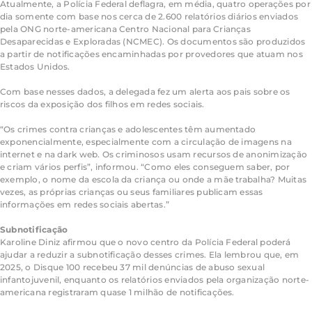
Atualmente, a Polícia Federal deflagra, em média, quatro operações por
dia somente com base nos cerca de 2.600 relatórios diários enviados
pela ONG norte-americana Centro Nacional para Crianças
Desaparecidas e Exploradas (NCMEC). Os documentos são produzidos
a partir de notificações encaminhadas por provedores que atuam nos
Estados Unidos.
Com base nesses dados, a delegada fez um alerta aos pais sobre os
riscos da exposição dos filhos em redes sociais.
“Os crimes contra crianças e adolescentes têm aumentado
exponencialmente, especialmente com a circulação de imagens na
internet e na dark web. Os criminosos usam recursos de anonimização
e criam vários perfis”, informou. “Como eles conseguem saber, por
exemplo, o nome da escola da criança ou onde a mãe trabalha? Muitas
vezes, as próprias crianças ou seus familiares publicam essas
informações em redes sociais abertas.”
Subnotificação
Karoline Diniz afirmou que o novo centro da Polícia Federal poderá
ajudar a reduzir a subnotificação desses crimes. Ela lembrou que, em
2025, o Disque 100 recebeu 37 mil denúncias de abuso sexual
infantojuvenil, enquanto os relatórios enviados pela organização norte-
americana registraram quase 1 milhão de notificações.