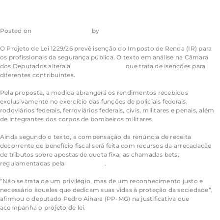
Posted on
17 de julho de 2026
by
admin_ea
O Projeto de Lei 1229/26 prevê isenção do Imposto de Renda (IR) para
os profissionais da segurança pública. O texto em análise na Câmara
dos Deputados altera a
legislação federal
que trata de isenções para
diferentes contribuintes.
Pela proposta, a medida abrangerá os rendimentos recebidos
exclusivamente no exercício das funções de policiais federais,
rodoviários federais, ferroviários federais, civis, militares e penais, além
de integrantes dos corpos de bombeiros militares.
Ainda segundo o texto, a compensação da renúncia de receita
decorrente do benefício fiscal será feita com recursos da arrecadação
de tributos sobre apostas de quota fixa, as chamadas bets,
regulamentadas pela
Lei 14.790/23
.
“Não se trata de um privilégio, mas de um reconhecimento justo e
necessário àqueles que dedicam suas vidas à proteção da sociedade”,
afirmou o deputado Pedro Aihara (PP-MG) na justificativa que
acompanha o projeto de lei.