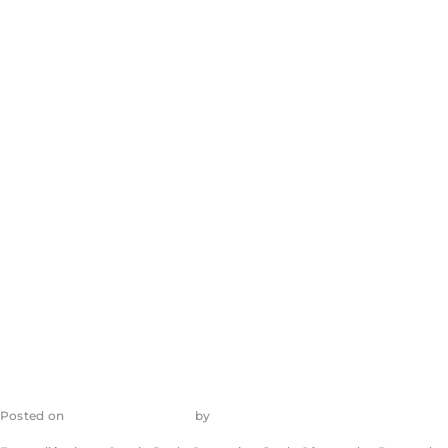
gestores públicos
apontam
desafios para a
implementação
do ECA Digital
Posted on
29 de junho de 2026
by
admin_ea