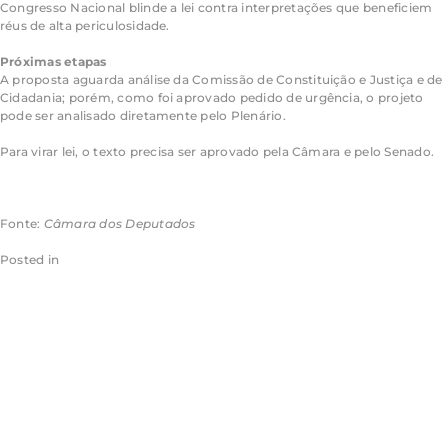
Congresso Nacional blinde a lei contra interpretações que beneficiem
réus de alta periculosidade.
Próximas etapas
A proposta aguarda análise da Comissão de Constituição e Justiça e de
Cidadania; porém, como foi aprovado pedido de urgência, o projeto
pode ser analisado diretamente pelo Plenário.
Para virar lei, o texto precisa ser aprovado pela Câmara e pelo Senado.
Saiba mais sobre a tramitação de projetos de lei
Fonte:
Câmara dos Deputados
Posted in
Câmara dos Deputados
Deputadas
apontam