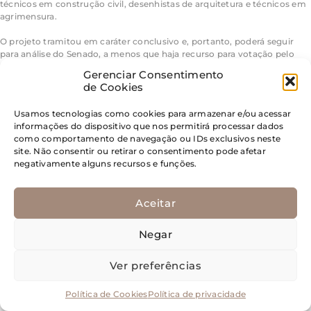
técnicos em construção civil, desenhistas de arquitetura e técnicos em
agrimensura.
O projeto tramitou em caráter conclusivo e, portanto, poderá seguir
para análise do Senado, a menos que haja recurso para votação pelo
Plenário da Câmara.
Gerenciar Consentimento
de Cookies
Saiba mais sobre a tramitação de projetos de lei
Usamos tecnologias como cookies para armazenar e/ou acessar
Relator na CCJ, o deputado Éder Mauro (PL-PA) considerou que a
informações do dispositivo que nos permitirá processar dados
proposta “se mostra em harmonia com os ditames constitucionais, no
como comportamento de navegação ou IDs exclusivos neste
que tange a eliminar obstáculos ao exercício profissional dos técnicos
site. Não consentir ou retirar o consentimento pode afetar
industriais e agrícolas”.
negativamente alguns recursos e funções.
Fonte:
Câmara dos Deputados
Aceitar
Posted in
Câmara dos Deputados
Tagged
Aragão & Tomaz
,
Eugênio
Aragão
Negar
Comissão aprova
Ver preferências
Política de Cookies
Política de privacidade