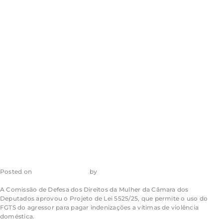
agressor para
indenizar vítima
de violência
doméstica
Posted on
1 de julho de 2026
by
admin_ea
A Comissão de Defesa dos Direitos da Mulher da Câmara dos
Deputados aprovou o Projeto de Lei 5525/25, que permite o uso do
FGTS do agressor para pagar indenizações a vítimas de violência
doméstica.