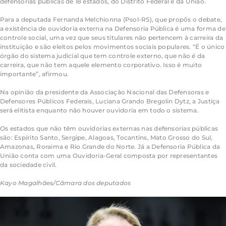
defensorias públicas de 18 estados, do Distrito Federal e da União.
Para a deputada Fernanda Melchionna (Psol-RS), que propôs o debate,
a existência de ouvidoria externa na Defensoria Pública é uma forma de
controle social, uma vez que seus titulares não pertencem à carreira da
instituição e são eleitos pelos movimentos sociais populares. “É o único
órgão do sistema judicial que tem controle externo, que não é da
carreira, que não tem aquele elemento corporativo. Isso é muito
importante”, afirmou.
Na opinião da presidente da Associação Nacional das Defensoras e
Defensores Públicos Federais, Luciana Grando Bregolin Dytz, a Justiça
será elitista enquanto não houver ouvidoria em todo o sistema.
Os estados que não têm ouvidorias externas nas defensorias públicas
são: Espírito Santo, Sergipe, Alagoas, Tocantins, Mato Grosso do Sul,
Amazonas, Roraima e Rio Grande do Norte. Já a Defensoria Pública da
União conta com uma Ouvidoria-Geral composta por representantes
da sociedade civil.
Kayo Magalhães/Câmara dos deputados