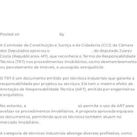
imóvel
Posted on
26 de junho de 2026
by
admin_ea
A Comissão de Constituição e Justiça e de Cidadania (CCJ) da Câmara
dos Deputados aprovou o
Projeto de Lei 4110/24
, do deputado Juarez
Costa (Republicanos-MT), que reconhece o Termo de Responsabilidade
Técnica (TRT) nos procedimentos imobiliários, como desmembramento
ou parcelamento de imóveis, e usucapião extrajudicial.
O TRT é um documento emitido por técnicos industriais que garante a
responsabilidade por projetos ou serviços. Ele tem o mesmo efeito da
Anotação de Responsabilidade Técnica (ART), emitida por engenheiros
e arquitetos.
No entanto, a
Lei dos Registros Públicos
só permite o uso da ART para
avalizar os procedimentos imobiliários. A proposta aprovada equipara
os documentos, permitindo que os técnicos também atuem no
mercado imobiliário.
A categoria de técnicos industriais abrange diversas profissões, como