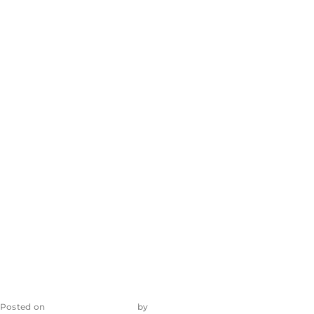
avanços com
novas leis do Pix
Pensão e de
divulgação do
Ligue 180
Posted on
4 de agosto de 2026
by
admin_ea