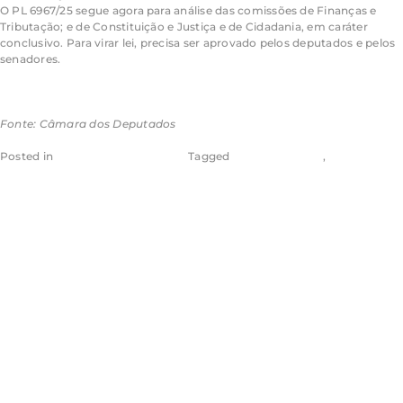
O PL 6967/25 segue agora para análise das comissões de Finanças e
Tributação; e de Constituição e Justiça e de Cidadania, em caráter
conclusivo. Para virar lei, precisa ser aprovado pelos deputados e pelos
senadores.
Saiba mais sobre a tramitação de projetos de lei
Fonte: Câmara dos Deputados
Posted in
Câmara dos Deputados
Tagged
Aragão & Tomaz
,
Eugênio
Aragão
Debatedores
defendem
fortalecimento