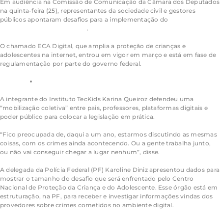
Em audiência na Comissão de Comunicação da Câmara dos Deputados
na quinta-feira (25), representantes da sociedade civil e gestores
públicos apontaram desafios para a implementação do
Estatuto Digital
da Criança e do Adolescente
.
O chamado ECA Digital, que amplia a proteção de crianças e
adolescentes na internet, entrou em vigor em março e está em fase de
regulamentação por parte do governo federal.
Confira página especial da Câmara sobre o ECA Digital
A integrante do Instituto TecKids Karina Queiroz defendeu uma
“mobilização coletiva” entre pais, professores, plataformas digitais e
poder público para colocar a legislação em prática.
“Fico preocupada de, daqui a um ano, estarmos discutindo as mesmas
coisas, com os crimes ainda acontecendo. Ou a gente trabalha junto,
ou não vai conseguir chegar a lugar nenhum”, disse.
A delegada da Polícia Federal (PF) Karoline Diniz apresentou dados para
mostrar o tamanho do desafio que será enfrentado pelo Centro
Nacional de Proteção da Criança e do Adolescente. Esse órgão está em
estruturação, na PF, para receber e investigar informações vindas dos
provedores sobre crimes cometidos no ambiente digital.