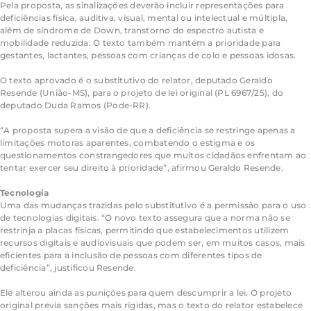
Pela proposta, as sinalizações deverão incluir representações para
deficiências física, auditiva, visual, mental ou intelectual e múltipla,
além de síndrome de Down, transtorno do espectro autista e
mobilidade reduzida. O texto também mantém a prioridade para
gestantes, lactantes, pessoas com crianças de colo e pessoas idosas.
O texto aprovado é o substitutivo do relator, deputado Geraldo
Resende (União-MS), para o projeto de lei original (PL 6967/25), do
deputado Duda Ramos (Pode-RR).
“A proposta supera a visão de que a deficiência se restringe apenas a
limitações motoras aparentes, combatendo o estigma e os
questionamentos constrangedores que muitos cidadãos enfrentam ao
tentar exercer seu direito à prioridade”, afirmou Geraldo Resende.
Tecnologia
Uma das mudanças trazidas pelo substitutivo é a permissão para o uso
de tecnologias digitais. “O novo texto assegura que a norma não se
restrinja a placas físicas, permitindo que estabelecimentos utilizem
recursos digitais e audiovisuais que podem ser, em muitos casos, mais
eficientes para a inclusão de pessoas com diferentes tipos de
deficiência”, justificou Resende.
Ele alterou ainda as punições para quem descumprir a lei. O projeto
original previa sanções mais rígidas, mas o texto do relator estabelece