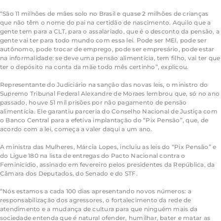
“São 11 milhões de mães solo no Brasil e quase 2 milhões de crianças
que não têm o nome do pai na certidão de nascimento. Aquilo que a
gente tem para a CLT, para o assalariado, que é o desconto da pensão, a
gente vai ter para todo mundo com essa lei. Pode ser MEI, pode ser
autônomo, pode trocar de emprego, pode ser empresário, pode estar
na informalidade: se deve uma pensão alimentícia, tem filho, vai ter que
ter o depósito na conta da mãe todo mês certinho”, explicou.
Representante do Judiciário na sanção das novas leis, o ministro do
Supremo Tribunal Federal Alexandre de Moraes lembrou que, só no ano
passado, houve 51 mil prisões por não pagamento de pensão
alimentícia. Ele garantiu parceria do Conselho Nacional de Justiça com
o Banco Central para a efetiva implantação do “Pix Pensão”, que, de
acordo com a lei, começa a valer daqui a um ano.
A ministra das Mulheres, Márcia Lopes, incluiu as leis do “Pix Pensão” e
do Ligue 180 na lista de entregas do Pacto Nacional contra o
Feminicídio, assinado em fevereiro pelos presidentes da República, da
Câmara dos Deputados, do Senado e do STF.
“Nós estamos a cada 100 dias apresentando novos números: a
responsabilização dos agressores, o fortalecimento da rede de
atendimento e a mudança de cultura para que ninguém mais da
sociedade entenda que é natural ofender, humilhar, bater e matar as