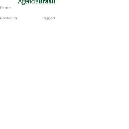
Fonte:
Posted in
EBC - Justiça
Tagged
EBC - Justiça Notícias
Informativo de
Jurisprudência
traz aplicação da
Lei de