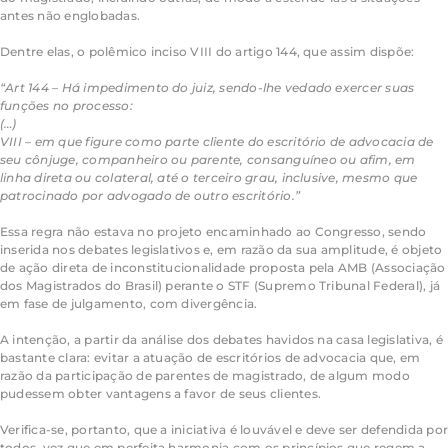
antes não englobadas.
Dentre elas, o polêmico inciso VIII do artigo 144, que assim dispõe:
“Art 144 – Há impedimento do juiz, sendo-lhe vedado exercer suas
funções no processo:
(…)
VIII – em que figure como parte cliente do escritório de advocacia de
seu cônjuge, companheiro ou parente, consanguíneo ou afim, em
linha direta ou colateral, até o terceiro grau, inclusive, mesmo que
patrocinado por advogado de outro escritório.”
Essa regra não estava no projeto encaminhado ao Congresso, sendo
inserida nos debates legislativos e, em razão da sua amplitude, é objeto
de ação direta de inconstitucionalidade proposta pela AMB (Associação
dos Magistrados do Brasil) perante o STF (Supremo Tribunal Federal), já
em fase de julgamento, com divergência.
A intenção, a partir da análise dos debates havidos na casa legislativa, é
bastante clara: evitar a atuação de escritórios de advocacia que, em
razão da participação de parentes de magistrado, de algum modo
pudessem obter vantagens a favor de seus clientes.
Verifica-se, portanto, que a iniciativa é louvável e deve ser defendida por
todos, vez que em perfeita harmonia com os princípios que regem a