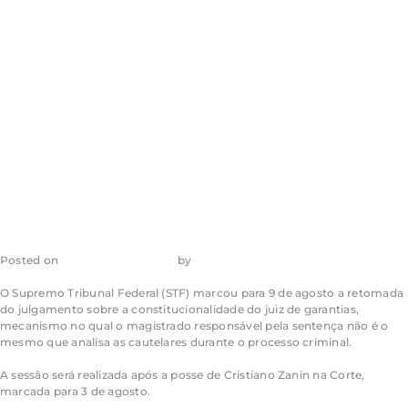
sobre juiz de
garantias após
posse de Zanin
Posted on
29 de junho de 2023
by
admin_ea
O Supremo Tribunal Federal (STF) marcou para 9 de agosto a retomada
do julgamento sobre a constitucionalidade do juiz de garantias,
mecanismo no qual o magistrado responsável pela sentença não é o
mesmo que analisa as cautelares durante o processo criminal.
A sessão será realizada após a posse de Cristiano Zanin na Corte,
marcada para 3 de agosto.