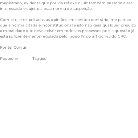
magistrado, evidente que por via reflexa o juiz também passaria a ser
interessado e sujeito a essa norma de suspeição.
Com isto, e respeitadas as opiniões em sentido contrário, me parece
que a norma citada é inconstitucional e isto não gera qualquer prejuízo
a moralidade que deve existir em todos os processos pois a questão já
está suficientemente regulada pelo inciso IV do artigo 145 do CPC.
Fonte: Conjur
Posted in
Conjur
Tagged
Notícias Conjur
STF reiniciará
análise de
alíquotas