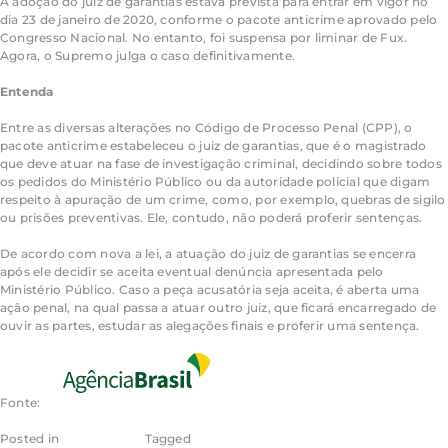
A adoção do juiz de garantias estava prevista para entrar em vigor no
dia 23 de janeiro de 2020, conforme o pacote anticrime aprovado pelo
Congresso Nacional. No entanto, foi suspensa por liminar de Fux.
Agora, o Supremo julga o caso definitivamente.
Entenda
Entre as diversas alterações no Código de Processo Penal (CPP), o
pacote anticrime estabeleceu o juiz de garantias, que é o magistrado
que deve atuar na fase de investigação criminal, decidindo sobre todos
os pedidos do Ministério Público ou da autoridade policial que digam
respeito à apuração de um crime, como, por exemplo, quebras de sigilo
ou prisões preventivas. Ele, contudo, não poderá proferir sentenças.
De acordo com nova a lei, a atuação do juiz de garantias se encerra
após ele decidir se aceita eventual denúncia apresentada pelo
Ministério Público. Caso a peça acusatória seja aceita, é aberta uma
ação penal, na qual passa a atuar outro juiz, que ficará encarregado de
ouvir as partes, estudar as alegações finais e proferir uma sentença.
Fonte:
Posted in
EBC - Justiça
Tagged
EBC - Justiça Notícias