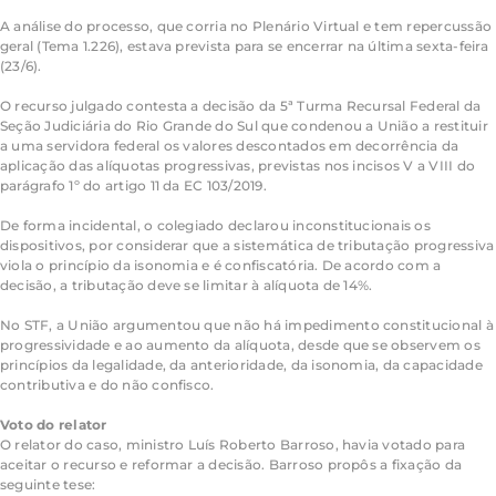
A análise do processo, que corria no Plenário Virtual e tem repercussão
geral (Tema 1.226), estava prevista para se encerrar na última sexta-feira
(23/6).
O recurso julgado contesta a decisão da 5ª Turma Recursal Federal da
Seção Judiciária do Rio Grande do Sul que condenou a União a restituir
a uma servidora federal os valores descontados em decorrência da
aplicação das alíquotas progressivas, previstas nos incisos V a VIII do
parágrafo 1º do artigo 11 da EC 103/2019.
De forma incidental, o colegiado declarou inconstitucionais os
dispositivos, por considerar que a sistemática de tributação progressiva
viola o princípio da isonomia e é confiscatória. De acordo com a
decisão, a tributação deve se limitar à alíquota de 14%.
No STF, a União argumentou que não há impedimento constitucional à
progressividade e ao aumento da alíquota, desde que se observem os
princípios da legalidade, da anterioridade, da isonomia, da capacidade
contributiva e do não confisco.
Voto do relator
O relator do caso, ministro Luís Roberto Barroso, havia votado para
aceitar o recurso e reformar a decisão. Barroso propôs a fixação da
seguinte tese: