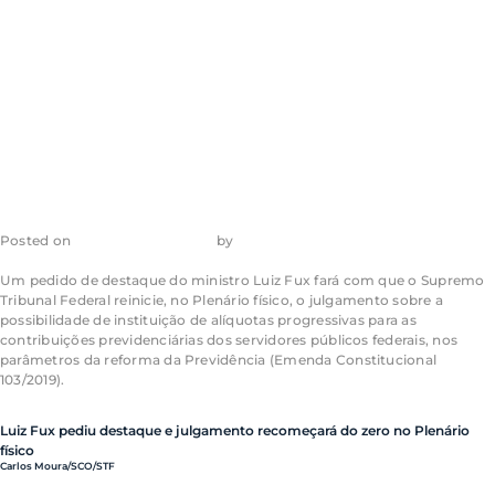
previdenciárias
de servidores
Posted on
28 de junho de 2023
by
admin_ea
Um pedido de destaque do ministro Luiz Fux fará com que o Supremo
Tribunal Federal reinicie, no Plenário físico, o julgamento sobre a
possibilidade de instituição de alíquotas progressivas para as
contribuições previdenciárias dos servidores públicos federais, nos
parâmetros da reforma da Previdência (Emenda Constitucional
103/2019).
Luiz Fux pediu destaque e julgamento recomeçará do zero no Plenário
físico
Carlos Moura/SCO/STF