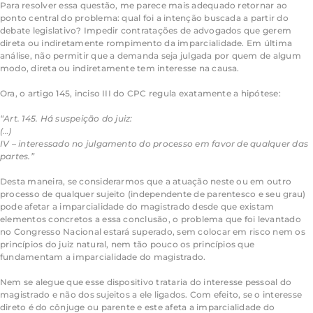
Para resolver essa questão, me parece mais adequado retornar ao
ponto central do problema: qual foi a intenção buscada a partir do
debate legislativo? Impedir contratações de advogados que gerem
direta ou indiretamente rompimento da imparcialidade. Em última
análise, não permitir que a demanda seja julgada por quem de algum
modo, direta ou indiretamente tem interesse na causa.
Ora, o artigo 145, inciso III do CPC regula exatamente a hipótese:
“Art. 145. Há suspeição do juiz:
(…)
IV – interessado no julgamento do processo em favor de qualquer das
partes.”
Desta maneira, se considerarmos que a atuação neste ou em outro
processo de qualquer sujeito (independente de parentesco e seu grau)
pode afetar a imparcialidade do magistrado desde que existam
elementos concretos a essa conclusão, o problema que foi levantado
no Congresso Nacional estará superado, sem colocar em risco nem os
princípios do juiz natural, nem tão pouco os princípios que
fundamentam a imparcialidade do magistrado.
Nem se alegue que esse dispositivo trataria do interesse pessoal do
magistrado e não dos sujeitos a ele ligados. Com efeito, se o interesse
direto é do cônjuge ou parente e este afeta a imparcialidade do