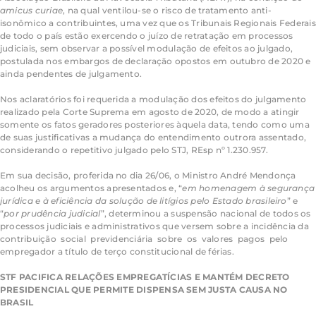
amicus
curiae
, na qual ventilou-se o risco de tratamento anti-
isonômico a contribuintes, uma vez que os Tribunais Regionais Federais
de todo o país estão exercendo o juízo de retratação em processos
judiciais, sem observar a possível modulação de efeitos ao julgado,
postulada nos embargos de declaração opostos em outubro de 2020 e
ainda pendentes de julgamento.
Nos aclaratórios foi requerida a modulação dos efeitos do julgamento
realizado pela Corte Suprema em agosto de 2020, de modo a atingir
somente os fatos geradores posteriores àquela data, tendo como uma
de suas justificativas a mudança do entendimento outrora assentado,
considerando o repetitivo julgado pelo STJ, REsp nº 1.230.957.
Em sua decisão, proferida no dia 26/06, o Ministro André Mendonça
acolheu os argumentos apresentados e, “
em
homenagem
à
segurança
jurídica
e
à
eficiência
da
solução
de
litígios
pelo
Estado
brasileiro
” e
“
por
prudência
judicial
”, determinou a suspensão nacional de todos os
processos judiciais e administrativos que versem sobre a incidência da
contribuição social previdenciária sobre os valores pagos pelo
empregador a título de terço constitucional de férias.
STF
PACIFICA
RELAÇÕES
EMPREGATÍCIAS
E
MANTÉM
DECRETO
PRESIDENCIAL
QUE
PERMITE
DISPENSA
SEM
JUSTA
CAUSA NO
BRASIL