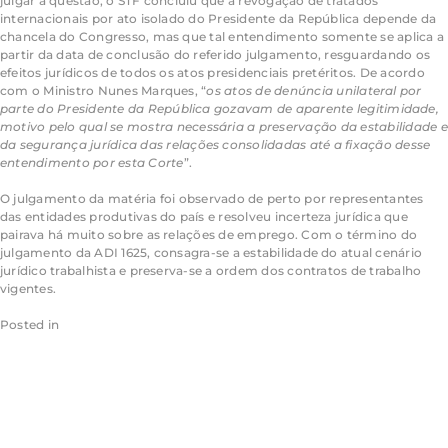
julgar a questão, o STF concluiu que a revogação de tratados
internacionais por ato isolado do Presidente da República depende da
chancela do Congresso, mas que tal entendimento somente se aplica a
partir da data de conclusão do referido julgamento, resguardando os
efeitos jurídicos de todos os atos presidenciais pretéritos. De acordo
com o Ministro Nunes Marques, “
os
atos
de
denúncia
unilateral
por
parte
do
Presidente
da
República
gozavam
de
aparente
legitimidade,
motivo
pelo
qual
se
mostra
necessária
a
preservação
da
estabilidade
e
da
segurança
jurídica
das
relações
consolidadas
até
a
fixação
desse
entendimento
por esta
Corte
”.
O julgamento da matéria foi observado de perto por representantes
das entidades produtivas do país e resolveu incerteza jurídica que
pairava há muito sobre as relações de emprego. Com o término do
julgamento da ADI 1625, consagra-se a estabilidade do atual cenário
jurídico trabalhista e preserva-se a ordem dos contratos de trabalho
vigentes.
Posted in
Eugênio Aragão
Leave a Comment
A evolução da