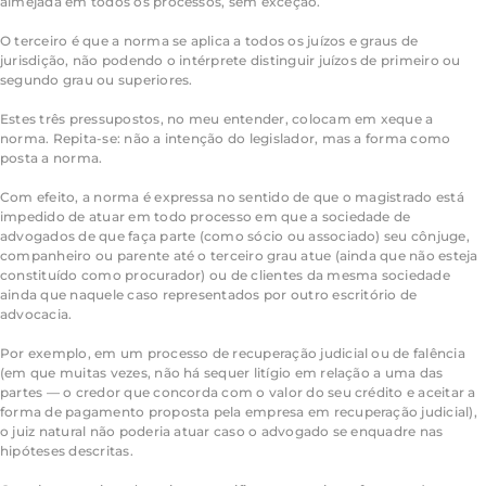
almejada em todos os processos, sem exceção.
O terceiro é que a norma se aplica a todos os juízos e graus de
jurisdição, não podendo o intérprete distinguir juízos de primeiro ou
segundo grau ou superiores.
Estes três pressupostos, no meu entender, colocam em xeque a
norma. Repita-se: não a intenção do legislador, mas a forma como
posta a norma.
Com efeito, a norma é expressa no sentido de que o magistrado está
impedido de atuar em todo processo em que a sociedade de
advogados de que faça parte (como sócio ou associado) seu cônjuge,
companheiro ou parente até o terceiro grau atue (ainda que não esteja
constituído como procurador) ou de clientes da mesma sociedade
ainda que naquele caso representados por outro escritório de
advocacia.
Por exemplo, em um processo de recuperação judicial ou de falência
(em que muitas vezes, não há sequer litígio em relação a uma das
partes — o credor que concorda com o valor do seu crédito e aceitar a
forma de pagamento proposta pela empresa em recuperação judicial),
o juiz natural não poderia atuar caso o advogado se enquadre nas
hipóteses descritas.