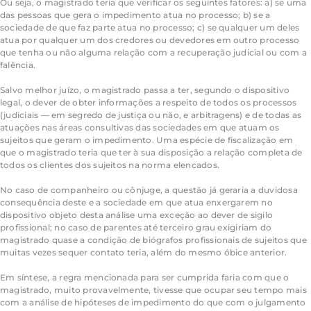
Ou seja, o magistrado teria que verificar os seguintes fatores: a) se uma
das pessoas que gera o impedimento atua no processo; b) se a
sociedade de que faz parte atua no processo; c) se qualquer um deles
atua por qualquer um dos credores ou devedores em outro processo
que tenha ou não alguma relação com a recuperação judicial ou com a
falência.
Salvo melhor juízo, o magistrado passa a ter, segundo o dispositivo
legal, o dever de obter informações a respeito de todos os processos
(judiciais — em segredo de justiça ou não, e arbitragens) e de todas as
atuações nas áreas consultivas das sociedades em que atuam os
sujeitos que geram o impedimento. Uma espécie de fiscalização em
que o magistrado teria que ter à sua disposição a relação completa de
todos os clientes dos sujeitos na norma elencados.
No caso de companheiro ou cônjuge, a questão já geraria a duvidosa
consequência deste e a sociedade em que atua enxergarem no
dispositivo objeto desta análise uma exceção ao dever de sigilo
profissional; no caso de parentes até terceiro grau exigiriam do
magistrado quase a condição de biógrafos profissionais de sujeitos que
muitas vezes sequer contato teria, além do mesmo óbice anterior.
Em síntese, a regra mencionada para ser cumprida faria com que o
magistrado, muito provavelmente, tivesse que ocupar seu tempo mais
com a análise de hipóteses de impedimento do que com o julgamento