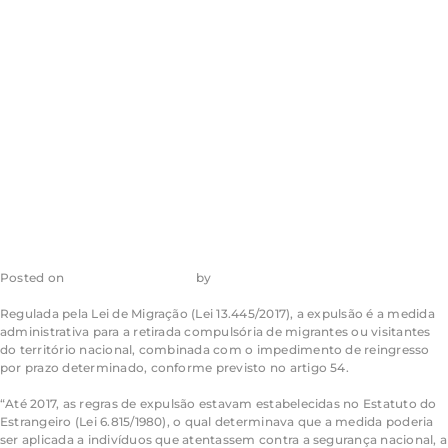
jurisprudência
sobre expulsão
de estrangeiros
Posted on
30 de junho de 2023
by
admin_ea
Regulada pela Lei de Migração (Lei 13.445/2017), a expulsão é a medida
administrativa para a retirada compulsória de migrantes ou visitantes
do território nacional, combinada com o impedimento de reingresso
por prazo determinado, conforme previsto no artigo 54.
“Até 2017, as regras de expulsão estavam estabelecidas no Estatuto do
Estrangeiro (Lei 6.815/1980), o qual determinava que a medida poderia
ser aplicada a indivíduos que atentassem contra a segurança nacional, a