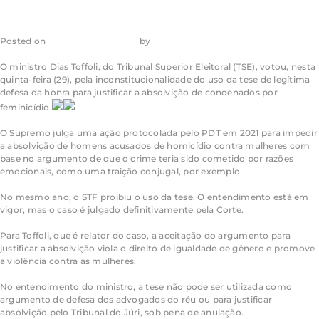
Posted on
30 de junho de 2023
by
admin_ea
O ministro Dias Toffoli, do Tribunal Superior Eleitoral (TSE), votou, nesta
quinta-feira (29), pela inconstitucionalidade do uso da tese de legítima
defesa da honra para justificar a absolvição de condenados por
feminicídio.
O Supremo julga uma ação protocolada pelo PDT em 2021 para impedir
a absolvição de homens acusados de homicídio contra mulheres com
base no argumento de que o crime teria sido cometido por razões
emocionais, como uma traição conjugal, por exemplo.
No mesmo ano, o STF proibiu o uso da tese. O entendimento está em
vigor, mas o caso é julgado definitivamente pela Corte.
Para Toffoli, que é relator do caso, a aceitação do argumento para
justificar a absolvição viola o direito de igualdade de gênero e promove
a violência contra as mulheres.
No entendimento do ministro, a tese não pode ser utilizada como
argumento de defesa dos advogados do réu ou para justificar
absolvição pelo Tribunal do Júri, sob pena de anulação.