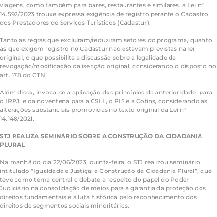
viagens, como também para bares, restaurantes e similares, a Lei n°
14.592/2023 trouxe expressa exigência de registro perante o Cadastro
dos Prestadores de Serviços Turísticos (Cadastur).
Tanto as regras que excluíram/reduziram setores do programa, quanto
as que exigem registro no Cadastur não estavam previstas na lei
original, o que possibilita a discussão sobre a legalidade da
revogação/modificação da isenção original, considerando o disposto no
art. 178 do CTN.
Além disso, invoca-se a aplicação dos princípios da anterioridade, para
o IRPJ, e da noventena para a CSLL, o PIS e a Cofins, considerando as
alterações substanciais promovidas no texto original da Lei n°
14.148/2021.
STJ REALIZA SEMINÁRIO SOBRE A CONSTRUÇÃO DA CIDADANIA
PLURAL
Na manhã do dia 22/06/2023, quinta-feira, o STJ realizou seminário
intitulado “Igualdade e Justiça: a Construção da Cidadania Plural”, que
teve como tema central o debate a respeito do papel do Poder
Judiciário na consolidação de meios para a garantia da proteção dos
direitos fundamentais e a luta histórica pelo reconhecimento dos
direitos de segmentos sociais minoritários.