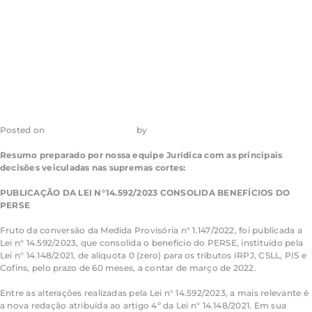
Informativo – nº
001/23
Posted on
30 de junho de 2023
by
admin_ea
Resumo preparado por nossa equipe Jurídica com as principais
decisões veiculadas nas supremas cortes:
PUBLICAÇÃO DA LEI N°14.592/2023 CONSOLIDA
BENEFÍCIOS
DO
PERSE
Fruto da conversão da Medida Provisória n° 1.147/2022, foi publicada a
Lei n° 14.592/2023, que consolida o benefício do PERSE, instituído pela
Lei n° 14.148/2021, de alíquota 0 (zero) para os tributos IRPJ, CSLL, PIS e
Cofins, pelo prazo de 60 meses, a contar de março de 2022.
Entre as alterações realizadas pela Lei n° 14.592/2023, a mais relevante é
a nova redação atribuída ao artigo 4º da Lei n° 14.148/2021. Em sua