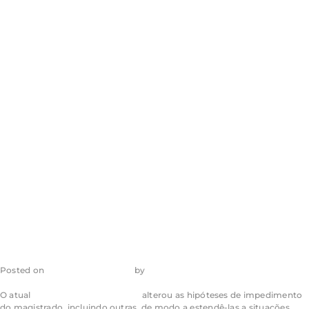
O polêmico
inciso VIII do
artigo 144 do CPC
e sua aplicação
Posted on
29 de junho de 2023
by
admin_ea
O atual
Código de Processo Civil
alterou as hipóteses de impedimento
do magistrado, incluindo outras, de modo a estendê-las a situações