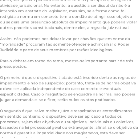
atividade jurisdicional. No entanto, a questão a ser discutida não é a
intenção em abstrato do legislador, mas sim, se a forma como foi
redigida a norma em concreto tem o condão de atingir esse objetivo
ou se gera uma presunção absoluta de impedimento que poderia violar
outros preceitos constitucionais, dentre eles, a regra do juiz natural.
Assim, não podemos nos deixar levar por chavões que em nome da
“moralidade” procuram tão somente ofender e achincalhar o Poder
Judiciário e parte de seus membros por razões ideológicas.
Para o debate em torno do tema, mostra-se importante partir de três
pressupostos.
O primeiro é que o dispositivo tratado está inserido dentre as regras de
impedimento e não de suspeição; portanto, trata-se de norma objetiva
e deve ser aplicada independente do caso concreto e eventuais
especificidades. Caso o magistrado se enquadre na norma, não poderá
julgar a demanda e, se o fizer, serão nulos os atos praticados.
O segundo é que, salvo melhor juízo e respeitados os entendimentos
em sentido contrário, o dispositivo deve ser aplicado a todos os
processos, sejam eles objetivos ou subjetivos, individuais ou coletivos,
baseados na lei processual geral ou extravagante; afinal, se o objetivo da
norma é garantir a imparcialidade dos magistrados, esta deve ser