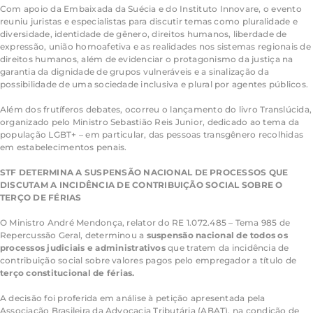
Com apoio da Embaixada da Suécia e do Instituto Innovare, o evento
reuniu juristas e especialistas para discutir temas como pluralidade e
diversidade, identidade de gênero, direitos humanos, liberdade de
expressão, união homoafetiva e as realidades nos sistemas regionais de
direitos humanos, além de evidenciar o protagonismo da justiça na
garantia da dignidade de grupos vulneráveis e a sinalização da
possibilidade de uma sociedade inclusiva e plural por agentes públicos.
Além dos frutíferos debates, ocorreu o lançamento do livro Translúcida,
organizado pelo Ministro Sebastião Reis Junior, dedicado ao tema da
população LGBT+ – em particular, das pessoas transgênero recolhidas
em estabelecimentos penais.
STF
DETERMINA
A
SUSPENSÃO
NACIONAL
DE
PROCESSOS
QUE
DISCUTAM
A
INCIDÊNCIA
DE
CONTRIBUIÇÃO
SOCIAL
SOBRE
O
TERÇO
DE
FÉRIAS
O Ministro André Mendonça, relator do RE 1.072.485 – Tema 985 de
Repercussão Geral, determinou a
suspensão
nacional
de
todos
os
processos
judiciais
e
administrativos
que tratem da incidência de
contribuição social sobre valores pagos pelo empregador a título de
terço
constitucional
de
férias.
A decisão foi proferida em análise à petição apresentada pela
Associação Brasileira da Advocacia Tributária (ABAT), na condição de