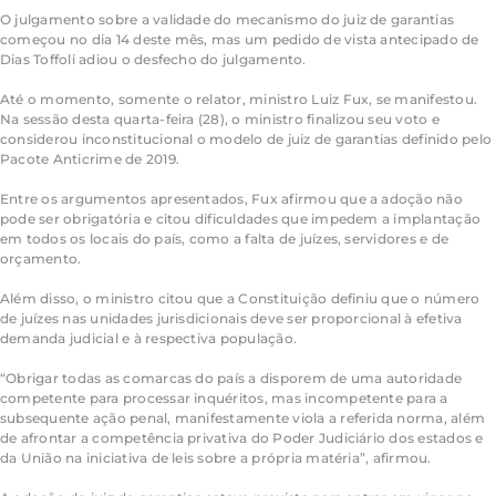
O julgamento sobre a validade do mecanismo do juiz de garantias
começou no dia 14 deste mês, mas um pedido de vista antecipado de
Dias Toffoli adiou o desfecho do julgamento.
Até o momento, somente o relator, ministro Luiz Fux, se manifestou.
Na sessão desta quarta-feira (28), o ministro finalizou seu voto e
considerou inconstitucional o modelo de juiz de garantias definido pelo
Pacote Anticrime de 2019.
Entre os argumentos apresentados, Fux afirmou que a adoção não
pode ser obrigatória e citou dificuldades que impedem a implantação
em todos os locais do país, como a falta de juízes, servidores e de
orçamento.
Além disso, o ministro citou que a Constituição definiu que o número
de juízes nas unidades jurisdicionais deve ser proporcional à efetiva
demanda judicial e à respectiva população.
“Obrigar todas as comarcas do país a disporem de uma autoridade
competente para processar inquéritos, mas incompetente para a
subsequente ação penal, manifestamente viola a referida norma, além
de afrontar a competência privativa do Poder Judiciário dos estados e
da União na iniciativa de leis sobre a própria matéria”, afirmou.