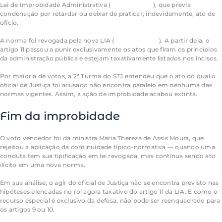
Lei de Improbidade Administrativa (
Lei 8.429/1992
), que previa
condenação por retardar ou deixar de praticar, indevidamente, ato de
ofício.
A norma foi revogada pela nova LIA (
Lei 14.230/2021
). A partir dela, o
artigo 11 passou a punir exclusivamente os atos que firam os princípios
da administração pública e estejam taxativamente listados nos incisos.
Por maioria de votos, a 2ª Turma do STJ entendeu que o ato do qual o
oficial de Justiça foi acusado não encontra paralelo em nenhuma das
normas vigentes. Assim, a ação de improbidade acabou extinta.
Fim da improbidade
O voto vencedor foi da ministra Maria Thereza de Assis Moura, que
rejeitou a aplicação da continuidade típico-normativa — quando uma
conduta tem sua tipificação em lei revogada, mas continua sendo ato
ilícito em uma nova norma.
Em sua análise, o agir do oficial de Justiça não se encontra previsto nas
hipóteses elencadas no rol agora taxativo do artigo 11 da LIA. E como o
recurso especial é exclusivo da defesa, não pode ser reenquadrado para
os artigos 9 ou 10.