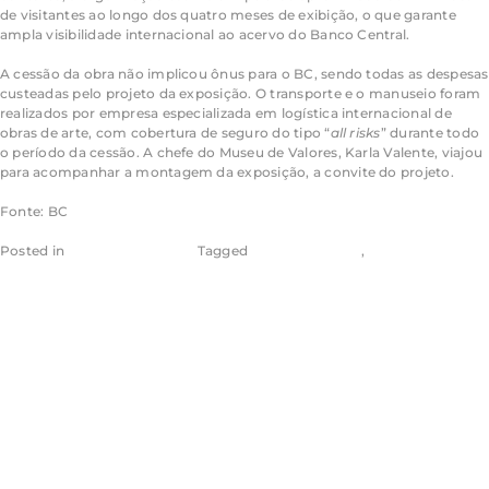
de visitantes ao longo dos quatro meses de exibição, o que garante
ampla visibilidade internacional ao acervo do Banco Central.
A cessão da obra não implicou ônus para o BC, sendo todas as despesas
custeadas pelo projeto da exposição. O transporte e o manuseio foram
realizados por empresa especializada em logística internacional de
obras de arte, com cobertura de seguro do tipo “
all risks
” durante todo
o período da cessão. A chefe do Museu de Valores, Karla Valente, viajou
para acompanhar a montagem da exposição, a convite do projeto.
Fonte: BC
Posted in
Banco Central - BC
Tagged
Aragão & Tomaz
,
Eugênio Aragão
Estudo mostra
serviços piores e