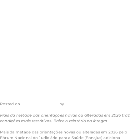
menor
arrecadação em
cidades mais
segregadas
Posted on
29 de julho de 2026
by
admin_ea
Mais da metade das orientações novas ou alteradas em 2026 traz
condições mais restritivas. Baixe o relatório na íntegra
Mais da metade das orientações novas ou alteradas em 2026 pelo
Fórum Nacional do Judiciário para a Saúde (Fonajus) adiciona