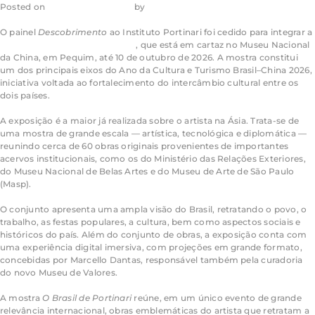
Posted on
30 de julho de 2026
by
admin_ea
O painel
Descobrimento
ao Instituto Portinari foi cedido para integrar a
exposição
O Brasil de Portinari
, que está em cartaz no Museu Nacional
da China, em Pequim, até 10 de outubro de 2026. A mostra constitui
um dos principais eixos do Ano da Cultura e Turismo Brasil–China 2026,
iniciativa voltada ao fortalecimento do intercâmbio cultural entre os
dois países.
A exposição é a maior já realizada sobre o artista na Ásia. Trata-se de
uma mostra de grande escala — artística, tecnológica e diplomática —
reunindo cerca de 60 obras originais provenientes de importantes
acervos institucionais, como os do Ministério das Relações Exteriores,
do Museu Nacional de Belas Artes e do Museu de Arte de São Paulo
(Masp).
O conjunto apresenta uma ampla visão do Brasil, retratando o povo, o
trabalho, as festas populares, a cultura, bem como aspectos sociais e
históricos do país. Além do conjunto de obras, a exposição conta com
uma experiência digital imersiva, com projeções em grande formato,
concebidas por Marcello Dantas, responsável também pela curadoria
do novo Museu de Valores.
A mostra
O Brasil de Portinari
reúne, em um único evento de grande
relevância internacional, obras emblemáticas do artista que retratam a