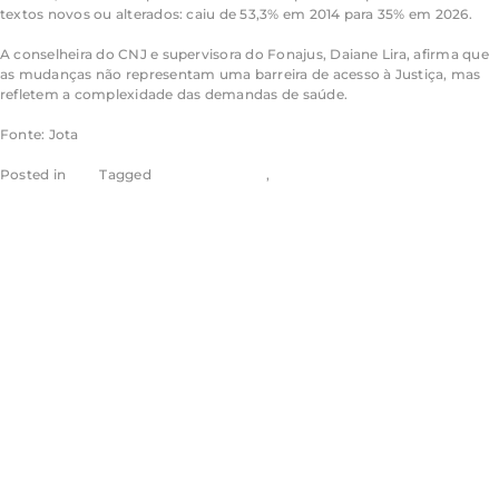
textos novos ou alterados: caiu de 53,3% em 2014 para 35% em 2026.
A conselheira do CNJ e supervisora do Fonajus, Daiane Lira, afirma que
as mudanças não representam uma barreira de acesso à Justiça, mas
refletem a complexidade das demandas de saúde.
Fonte: Jota
Posted in
Jota
Tagged
Aragão & Tomaz
,
Eugênio Aragão
Pesquisa da
OCDE avalia
conhecimentos e