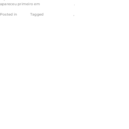
apareceu primeiro em
Consultor Jurídico
.
Posted in
Conjur
Tagged
Aragão & Tomaz
,
Eugênio Aragão
Lei autoriza
venda de spray
de pimenta para
defesa pessoal de
mulheres