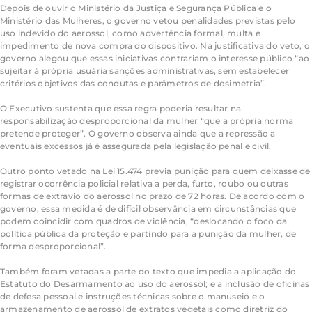
Depois de ouvir o Ministério da Justiça e Segurança Pública e o
Ministério das Mulheres, o governo vetou penalidades previstas pelo
uso indevido do aerossol, como advertência formal, multa e
impedimento de nova compra do dispositivo. Na justificativa do veto, o
governo alegou que essas iniciativas contrariam o interesse público “ao
sujeitar à própria usuária sanções administrativas, sem estabelecer
critérios objetivos das condutas e parâmetros de dosimetria”.
O Executivo sustenta que essa regra poderia resultar na
responsabilização desproporcional da mulher “que a própria norma
pretende proteger”. O governo observa ainda que a repressão a
eventuais excessos já é assegurada pela legislação penal e civil.
Outro ponto vetado na Lei 15.474 previa punição para quem deixasse de
registrar ocorrência policial relativa a perda, furto, roubo ou outras
formas de extravio do aerossol no prazo de 72 horas. De acordo com o
governo, essa medida é de difícil observância em circunstâncias que
podem coincidir com quadros de violência, “deslocando o foco da
política pública da proteção e partindo para a punição da mulher, de
forma desproporcional”.
Também foram vetadas a parte do texto que impedia a aplicação do
Estatuto do Desarmamento ao uso do aerossol; e a inclusão de oficinas
de defesa pessoal e instruções técnicas sobre o manuseio e o
armazenamento de aerossol de extratos vegetais como diretriz do