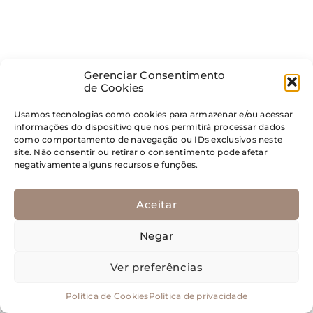
de benefício
assistencial de
Gerenciar Consentimento
de Cookies
Usamos tecnologias como cookies para armazenar e/ou acessar
prestação
informações do dispositivo que nos permitirá processar dados
como comportamento de navegação ou IDs exclusivos neste
site. Não consentir ou retirar o consentimento pode afetar
negativamente alguns recursos e funções.
continuada
Aceitar
Negar
Posted on
27 de julho de 2026
by
admin_ea
Ver preferências
O podcast Conversas sobre a controvérsia está com um novo episódio
disponível. A edição aborda o Tema 385, julgado pela Turma Nacional
de Uniformização dos Juizados Especiais Federais (TNU) em 24 de
Política de Cookies
Política de privacidade
junho de 2026. Na ocasião, foi fixada a seguinte tese: