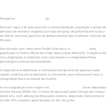
Posted on
28 de julho de 2026
by
admin_ea
Está em vigor a lei que autoriza a comercialização, aquisição e posse de
aerossol de extratos vegetais (um tipo de spray de pimenta) em todo o
território nacional, para fins de defesa pessoal das mulheres maiores de
18 anos.
Sancionada com vetos pelo Poder Executivo, a
Lei 15.474/26
está
publicada no Diário Oficial da União desta sexta-feira (24). O objetivo da
nova legislação é colaborar com a proteção e a integridade física,
psicológica e sexual das brasileiras.
O dispositivo é destinado à contenção temporária do agressor para
repelir violência em andamento ou iminente, que coloque em risco a
integridade física ou sexual da mulher.
A nova legislação teve origem no
Projeto de Lei 727/26
, da ex-deputada
Gorete Pereira (MDB-CE). O texto foi aprovado pela Câmara em março
deste ano, com alterações feitas pela relatora, deputada Gisela Simona
(União-MT), e passou pelo Senado no fim de junho.