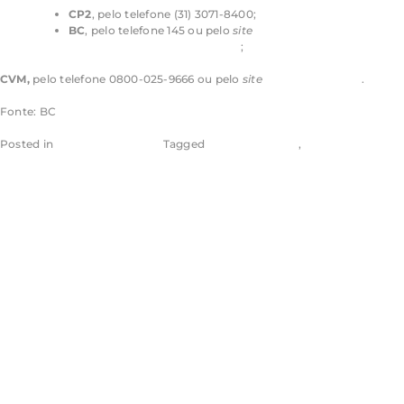
CP2
, pelo telefone (31) 3071-8400;
BC
, pelo telefone 145 ou pelo
site
bcb.gov.br/cidadaniafinanceira
;
CVM,
pelo telefone 0800-025-9666 ou pelo
site
gov.br/investidor
.
Fonte: BC
Posted in
Banco Central - BC
Tagged
Aragão & Tomaz
,
Eugênio Aragão
Recurso da
defesa afasta
improbidade por