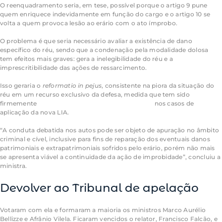
O reenquadramento seria, em tese, possível porque o artigo 9 pune
quem enriquece indevidamente em função do cargo e o artigo 10 se
volta a quem provoca lesão ao erário com o ato ímprobo.
O problema é que seria necessário avaliar a existência de dano
específico do réu, sendo que a condenação pela modalidade dolosa
tem efeitos mais graves: gera a inelegibilidade do réu e a
imprescritibilidade das ações de ressarcimento.
Isso geraria o
reformatio in pejus
, consistente na piora da situação do
réu em um recurso exclusivo da defesa, medida que tem sido
firmemente
rechaçada pela jurisprudência do STJ
nos casos de
aplicação da nova LIA.
“A conduta debatida nos autos pode ser objeto de apuração no âmbito
criminal e cível, inclusive para fins de reparação dos eventuais danos
patrimoniais e extrapatrimoniais sofridos pelo erário, porém não mais
se apresenta viável a continuidade da ação de improbidade”, concluiu a
ministra.
Devolver ao Tribunal de apelação
Votaram com ela e formaram a maioria os ministros Marco Aurélio
Bellizze e Afrânio Vilela. Ficaram vencidos o relator, Francisco Falcão, e