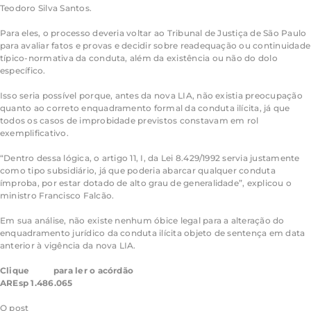
Teodoro Silva Santos.
Para eles, o processo deveria voltar ao Tribunal de Justiça de São Paulo
para avaliar fatos e provas e decidir sobre readequação ou continuidade
típico-normativa da conduta, além da existência ou não do dolo
específico.
Isso seria possível porque, antes da nova LIA, não existia preocupação
quanto ao correto enquadramento formal da conduta ilícita, já que
todos os casos de improbidade previstos constavam em rol
exemplificativo.
“Dentro dessa lógica, o artigo 11, I, da Lei 8.429/1992 servia justamente
como tipo subsidiário, já que poderia abarcar qualquer conduta
ímproba, por estar dotado de alto grau de generalidade”, explicou o
ministro Francisco Falcão.
Em sua análise, não existe nenhum óbice legal para a alteração do
enquadramento jurídico da conduta ilícita objeto de sentença em data
anterior à vigência da nova LIA.
Clique
aqui
para ler o acórdão
AREsp 1.486.065
O post
Recurso da defesa afasta improbidade por retardar ato de ofício