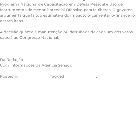
Programa Nacional de Capacitação em Defesa Pessoal e Uso de
Instrumentos de Menor Potencial Ofensivo para Mulheres. O governo
argumenta que faltou estimativa do impacto orçamentário-financeiro
desses itens.
A decisão quanto à manutenção ou derrubada de cada um dos vetos
caberá ao Congresso Nacional.
Saiba como é a análise de vetos pelo Congresso Nacional
Da Redação
Com informações da Agência Senado
Posted in
Agência Senado
Tagged
Aragão & Tomaz
,
Eugênio Aragão
Decisão da TNU
sobre concessão