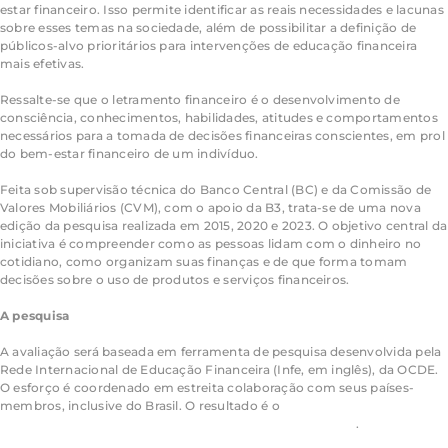
estar financeiro. Isso permite identificar as reais necessidades e lacunas
sobre esses temas na sociedade, além de possibilitar a definição de
públicos-alvo prioritários para intervenções de educação financeira
mais efetivas.
​Ressalte-se que o letramento financeiro é o desenvolvimento de
consciência, conhecimentos, habilidades, atitudes e comportamentos
necessários para a tomada de decisões financeiras conscientes, em prol
do bem-estar financeiro de um indivíduo.
Feita sob supervisão técnica do Banco Central (BC) e da Comissão de
Valores Mobiliários (CVM), com o apoio da B3, trata-se de uma nova
edição da pesquisa realizada em 2015, 2020 e 2023. O objetivo central da
iniciativa é compreender como as pessoas lidam com o dinheiro no
cotidiano, como organizam suas finanças e de que forma tomam
decisões sobre o uso de produtos e serviços financeiros.
A pesquisa
A avaliação será baseada em ferramenta de pesquisa desenvolvida pela
Rede Internacional de Educação Financeira (Infe, em inglês), da OCDE.
O esforço é coordenado em estreita colaboração com seus países-
membros, inclusive do Brasil. O resultado é o
Toolkit OCDE/INFE para
medição do letramento, inclusão e bem-estar financeiros
.