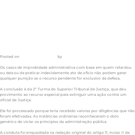
retardar ato de
ofício
Posted on
28 de julho de 2026
by
admin_ea
Os casos de improbidade administrativa com base em quem retardou
ou deixou de praticar indevidamente ato de ofício não podem gerar
qualquer punição se o recurso pendente for exclusivo da defesa.
A conclusão é da 2ª Turma do Superior Tribunal de Justiça, que deu
provimento ao recurso especial para extinguir uma ação contra um
oficial de Justiça.
Ele foi processado porque teria recebido valores por diligências que não
foram efetivadas. As instâncias ordinárias reconheceram o dolo
genérico de violar os princípios da administração pública.
A conduta foi enquadrada na redação original do artigo 11, inciso II da